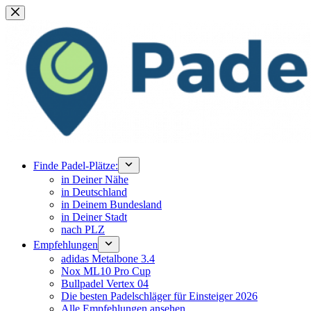
Zum
Inhalt
springen
Finde Padel-Plätze:
in Deiner Nähe
in Deutschland
in Deinem Bundesland
in Deiner Stadt
nach PLZ
Empfehlungen
adidas Metalbone 3.4
Nox ML10 Pro Cup
Bullpadel Vertex 04
Die besten Padelschläger für Einsteiger 2026
Alle Empfehlungen ansehen