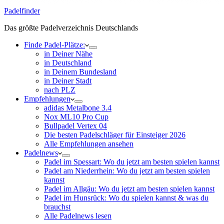
Padelfinder
Das größte Padelverzeichnis Deutschlands
Finde Padel-Plätze:
in Deiner Nähe
in Deutschland
in Deinem Bundesland
in Deiner Stadt
nach PLZ
Empfehlungen
adidas Metalbone 3.4
Nox ML10 Pro Cup
Bullpadel Vertex 04
Die besten Padelschläger für Einsteiger 2026
Alle Empfehlungen ansehen
Padelnews
Padel im Spessart: Wo du jetzt am besten spielen kannst
Padel am Niederrhein: Wo du jetzt am besten spielen
kannst
Padel im Allgäu: Wo du jetzt am besten spielen kannst
Padel im Hunsrück: Wo du spielen kannst & was du
brauchst
Alle Padelnews lesen