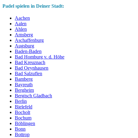
Padel spielen in Deiner Stadt:
Aachen
Aalen
Ahlen
Arnsberg
Aschaffenburg
Augsburg
Baden-Baden
Bad Homburg v. d. Höhe
Bad Kreuznach
Bad Oeynhausen
Bad Salzuflen
Bamberg
Bayreuth
Bergheim
Bergisch Gladbach
Berlin
Bielefeld
Bocholt
Bochum
Böblingen
Bonn
Bottrop