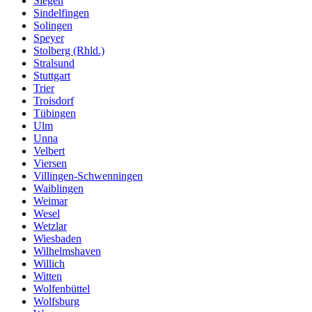
Siegen
Sindelfingen
Solingen
Speyer
Stolberg (Rhld.)
Stralsund
Stuttgart
Trier
Troisdorf
Tübingen
Ulm
Unna
Velbert
Viersen
Villingen-Schwenningen
Waiblingen
Weimar
Wesel
Wetzlar
Wiesbaden
Wilhelmshaven
Willich
Witten
Wolfenbüttel
Wolfsburg