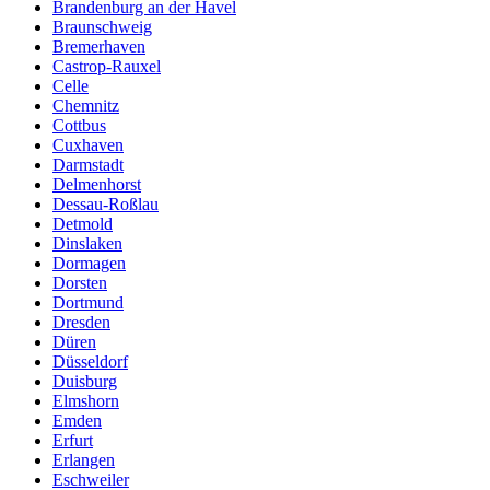
Brandenburg an der Havel
Braunschweig
Bremerhaven
Castrop-Rauxel
Celle
Chemnitz
Cottbus
Cuxhaven
Darmstadt
Delmenhorst
Dessau-Roßlau
Detmold
Dinslaken
Dormagen
Dorsten
Dortmund
Dresden
Düren
Düsseldorf
Duisburg
Elmshorn
Emden
Erfurt
Erlangen
Eschweiler