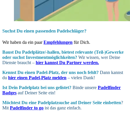
Suchst Du einen passenden Padelschläger?
Wir haben da ein paar
Empfehlungen
für Dich.
Baust Du Padel­plätze/-hallen, bietest relevante (Teil-)Gewerke
oder suchst In­vest­ment­möglich­keiten?
Wir wissen, wer Deine
Dienste braucht –
hier kannst Du Partner werden.
Kennst Du einen Padel-Platz, der uns noch fehlt?
Dann kannst
du
hier einen Padel-Platz melden
– vielen Dank!
Ist Dein Padel­platz bei uns gelistet?
Binde unsere
Padelfinder
Badges
auf Deiner Seite ein!
Möchtest Du eine Padel­platz­suche auf Deiner Seite ein­betten
?
Mit
Padelfinder to go
ist das ganz einfach.