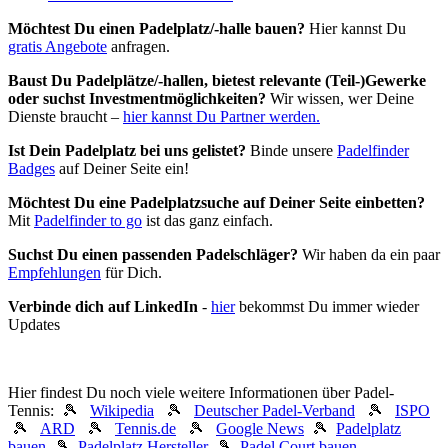
Möchtest Du einen Padelplatz/-halle bauen?
Hier kannst Du
gratis Angebote
anfragen.
Baust Du Padel­plätze/-hallen, bietest relevante (Teil-)Gewerke
oder suchst In­vest­ment­möglich­keiten?
Wir wissen, wer Deine
Dienste braucht –
hier kannst Du Partner werden.
Ist Dein Padelplatz bei uns gelistet?
Binde unsere
Padelfinder
Badges
auf Deiner Seite ein!
Möchtest Du eine Padelplatzsuche auf Deiner Seite einbetten?
Mit
Padelfinder to go
ist das ganz einfach.
Suchst Du einen passenden Padelschläger?
Wir haben da ein paar
Empfehlungen
für Dich.
Verbinde dich auf LinkedIn
-
hier
bekommst Du immer wieder
Updates
Hier findest Du noch viele weitere Informationen über Padel-
Tennis: 🎾
Wikipedia
🎾
Deutscher Padel-Verband
🎾
ISPO
🎾
ARD
🎾
Tennis.de
🎾
Google News
🎾
Padelplatz
bauen
🎾
Padelplatz Hersteller
🎾
Padel Court bauen