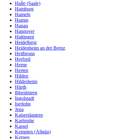
Halle (Saale)
Hamburg
Hameln
Hamm
Hanau
Hannover
Hattingen
Heidelberg
Heidenheim an der Brenz
Heilbronn
Herford
Herne
Herten
Hilden
Hildesheim
Hürth
Ibbenbüren
Ingolstadt
Iserlohn
Jena
Kaiserslautern
Karlsruhe
Kassel
Kempten (Allgäu)
Kerpen