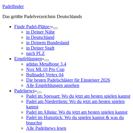
Padelfinder
Das größte Padelverzeichnis Deutschlands
Finde Padel-Plätze:
in Deiner Nähe
in Deutschland
in Deinem Bundesland
in Deiner Stadt
nach PLZ
Empfehlungen
adidas Metalbone 3.4
Nox ML10 Pro Cup
Bullpadel Vertex 04
Die besten Padelschläger für Einsteiger 2026
Alle Empfehlungen ansehen
Padelnews
Padel im Spessart: Wo du jetzt am besten spielen kannst
Padel am Niederrhein: Wo du jetzt am besten spielen
kannst
Padel im Allgäu: Wo du jetzt am besten spielen kannst
Padel im Hunsrück: Wo du spielen kannst & was du
brauchst
Alle Padelnews lesen