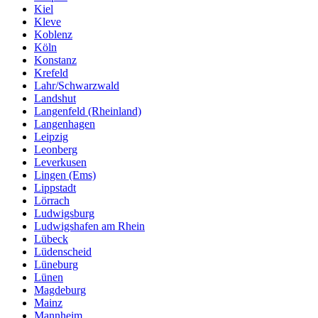
Kiel
Kleve
Koblenz
Köln
Konstanz
Krefeld
Lahr/Schwarzwald
Landshut
Langenfeld (Rheinland)
Langenhagen
Leipzig
Leonberg
Leverkusen
Lingen (Ems)
Lippstadt
Lörrach
Ludwigsburg
Ludwigshafen am Rhein
Lübeck
Lüdenscheid
Lüneburg
Lünen
Magdeburg
Mainz
Mannheim