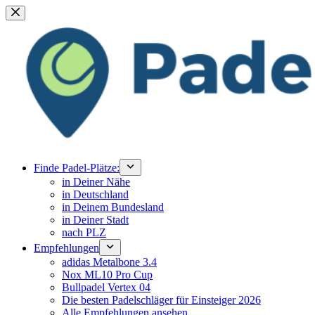
Zum
Inhalt
springen
Finde Padel-Plätze:
in Deiner Nähe
in Deutschland
in Deinem Bundesland
in Deiner Stadt
nach PLZ
Empfehlungen
adidas Metalbone 3.4
Nox ML10 Pro Cup
Bullpadel Vertex 04
Die besten Padelschläger für Einsteiger 2026
Alle Empfehlungen ansehen