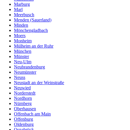
Marburg
Marl
Meerbusch
Menden (Sauerland)
Minden
Mönchengladbach
Moers
Monheim
Mülheim an der Ruhr
München
Münster
Neu-Ulm
Neubrandenburg
Neumünster
Neuss
Neustadt an der Weinstraße
Neuwied
Norderstedt
Nordhorn
Nürnberg
Oberhausen
Offenbach am Main
Offenburg
Oldenburg
Osnabrück