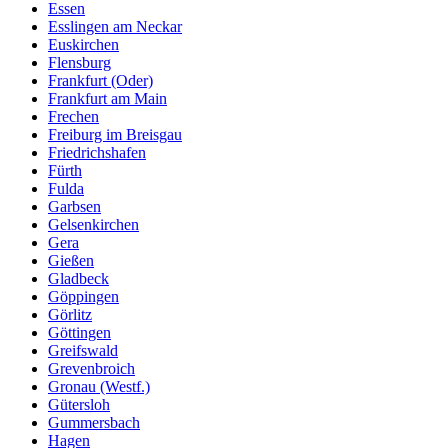
Essen
Esslingen am Neckar
Euskirchen
Flensburg
Frankfurt (Oder)
Frankfurt am Main
Frechen
Freiburg im Breisgau
Friedrichshafen
Fürth
Fulda
Garbsen
Gelsenkirchen
Gera
Gießen
Gladbeck
Göppingen
Görlitz
Göttingen
Greifswald
Grevenbroich
Gronau (Westf.)
Gütersloh
Gummersbach
Hagen