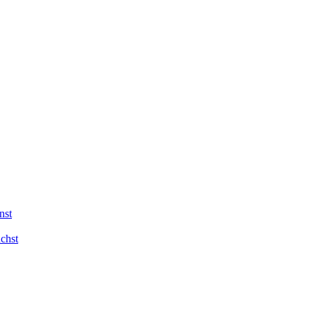
nst
chst