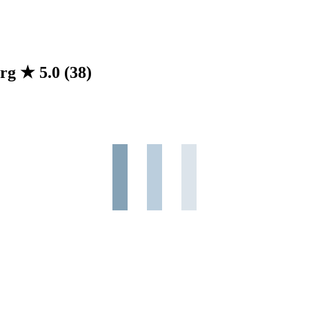
erg
★
5.0
(38)