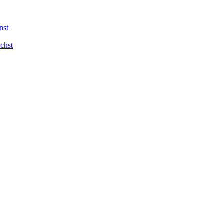
nst
chst