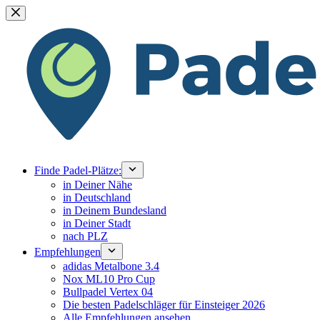
Zum
Inhalt
springen
Finde Padel-Plätze:
in Deiner Nähe
in Deutschland
in Deinem Bundesland
in Deiner Stadt
nach PLZ
Empfehlungen
adidas Metalbone 3.4
Nox ML10 Pro Cup
Bullpadel Vertex 04
Die besten Padelschläger für Einsteiger 2026
Alle Empfehlungen ansehen