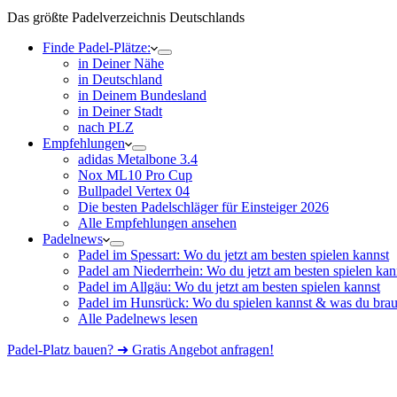
Das größte Padelverzeichnis Deutschlands
Finde Padel-Plätze:
in Deiner Nähe
in Deutschland
in Deinem Bundesland
in Deiner Stadt
nach PLZ
Empfehlungen
adidas Metalbone 3.4
Nox ML10 Pro Cup
Bullpadel Vertex 04
Die besten Padelschläger für Einsteiger 2026
Alle Empfehlungen ansehen
Padelnews
Padel im Spessart: Wo du jetzt am besten spielen kannst
Padel am Niederrhein: Wo du jetzt am besten spielen kan
Padel im Allgäu: Wo du jetzt am besten spielen kannst
Padel im Hunsrück: Wo du spielen kannst & was du brau
Alle Padelnews lesen
Padel-Platz bauen? ➜ Gratis Angebot anfragen!