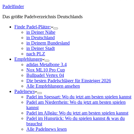
Padelfinder
Das größte Padelverzeichnis Deutschlands
Finde Padel-Plätze:
in Deiner Nähe
in Deutschland
in Deinem Bundesland
in Deiner Stadt
nach PLZ
Empfehlungen
adidas Metalbone 3.4
Nox ML10 Pro Cup
Bullpadel Vertex 04
Die besten Padelschläger für Einsteiger 2026
Alle Empfehlungen ansehen
Padelnews
Padel im Spessart: Wo du jetzt am besten spielen kannst
Padel am Niederrhein: Wo du jetzt am besten spielen
kannst
Padel im Allgäu: Wo du jetzt am besten spielen kannst
Padel im Hunsrück: Wo du spielen kannst & was du
brauchst
Alle Padelnews lesen