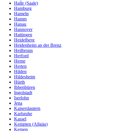
Halle (Saale)
Hamburg
Hameln
Hamm
Hanau
Hannover
Hattingen
Heidelberg
Heidenheim an der Brenz
Heilbronn
Herford
Herne
Herten
Hilden
Hildesheim
Hürth
Ibbenbüren
Ingolstadt
Iserlohn
Jena
Kaiserslautern
Karlsruhe
Kassel
Kempten (Allgäu)
Kerpen