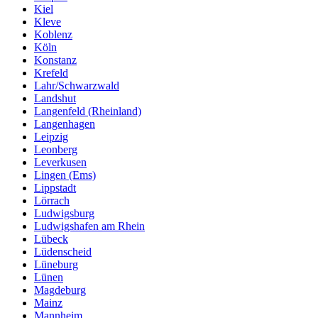
Kiel
Kleve
Koblenz
Köln
Konstanz
Krefeld
Lahr/Schwarzwald
Landshut
Langenfeld (Rheinland)
Langenhagen
Leipzig
Leonberg
Leverkusen
Lingen (Ems)
Lippstadt
Lörrach
Ludwigsburg
Ludwigshafen am Rhein
Lübeck
Lüdenscheid
Lüneburg
Lünen
Magdeburg
Mainz
Mannheim