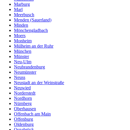
Marburg
Marl
Meerbusch
Menden (Sauerland)
Minden
Mönchengladbach
Moers
Monheim
Mülheim an der Ruhr
München
Münster
Neu-Ulm
Neubrandenburg
Neumünster
Neuss
Neustadt an der Weinstraße
Neuwied
Norderstedt
Nordhorn
Nürnberg
Oberhausen
Offenbach am Main
Offenburg
Oldenburg
Osnabrück