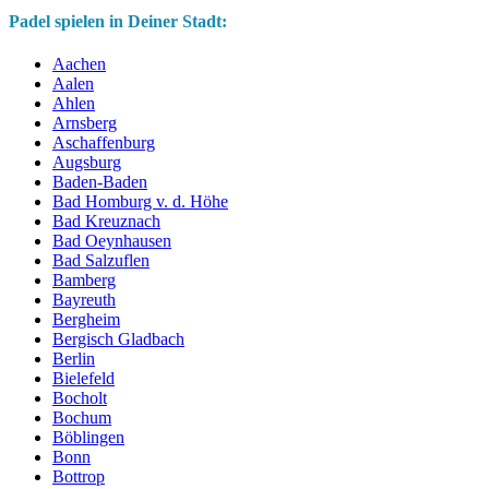
Padel spielen in Deiner Stadt:
Aachen
Aalen
Ahlen
Arnsberg
Aschaffenburg
Augsburg
Baden-Baden
Bad Homburg v. d. Höhe
Bad Kreuznach
Bad Oeynhausen
Bad Salzuflen
Bamberg
Bayreuth
Bergheim
Bergisch Gladbach
Berlin
Bielefeld
Bocholt
Bochum
Böblingen
Bonn
Bottrop