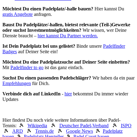
Möchtest Du einen Padelplatz/-halle bauen?
Hier kannst Du
gratis Angebote
anfragen.
Baust Du Padel­plätze/-hallen, bietest relevante (Teil-)Gewerke
oder suchst In­vest­ment­möglich­keiten?
Wir wissen, wer Deine
Dienste braucht –
hier kannst Du Partner werden.
Ist Dein Padelplatz bei uns gelistet?
Binde unsere
Padelfinder
Badges
auf Deiner Seite ein!
Möchtest Du eine Padelplatzsuche auf Deiner Seite einbetten?
Mit
Padelfinder to go
ist das ganz einfach.
Suchst Du einen passenden Padelschläger?
Wir haben da ein paar
Empfehlungen
für Dich.
Verbinde dich auf LinkedIn
-
hier
bekommst Du immer wieder
Updates
Hier findest Du noch viele weitere Informationen über Padel-
Tennis: 🎾
Wikipedia
🎾
Deutscher Padel-Verband
🎾
ISPO
🎾
ARD
🎾
Tennis.de
🎾
Google News
🎾
Padelplatz
bauen
🎾
Padelplatz Hersteller
🎾
Padel Court bauen