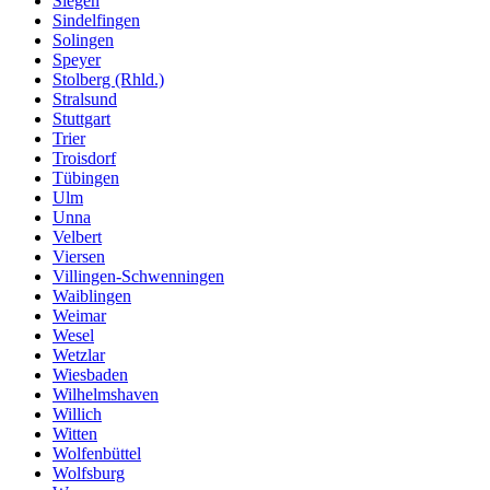
Siegen
Sindelfingen
Solingen
Speyer
Stolberg (Rhld.)
Stralsund
Stuttgart
Trier
Troisdorf
Tübingen
Ulm
Unna
Velbert
Viersen
Villingen-Schwenningen
Waiblingen
Weimar
Wesel
Wetzlar
Wiesbaden
Wilhelmshaven
Willich
Witten
Wolfenbüttel
Wolfsburg