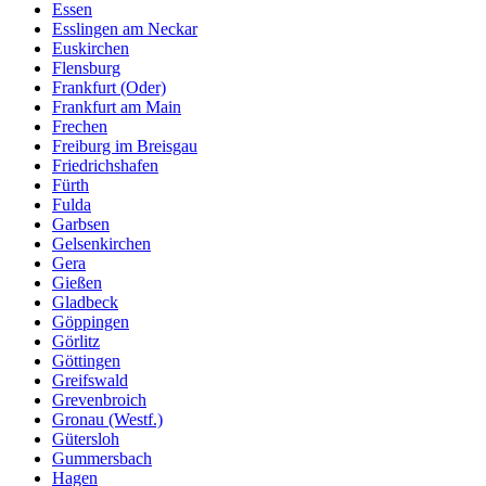
Essen
Esslingen am Neckar
Euskirchen
Flensburg
Frankfurt (Oder)
Frankfurt am Main
Frechen
Freiburg im Breisgau
Friedrichshafen
Fürth
Fulda
Garbsen
Gelsenkirchen
Gera
Gießen
Gladbeck
Göppingen
Görlitz
Göttingen
Greifswald
Grevenbroich
Gronau (Westf.)
Gütersloh
Gummersbach
Hagen