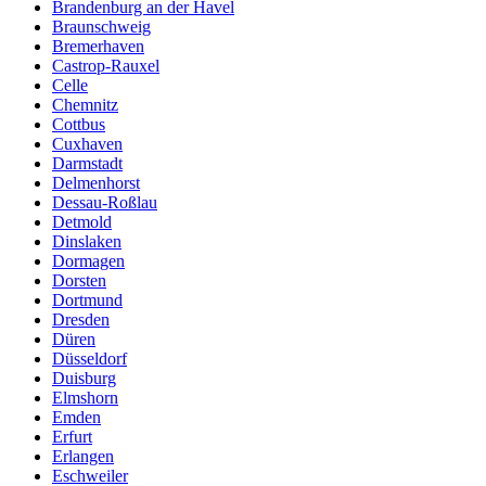
Brandenburg an der Havel
Braunschweig
Bremerhaven
Castrop-Rauxel
Celle
Chemnitz
Cottbus
Cuxhaven
Darmstadt
Delmenhorst
Dessau-Roßlau
Detmold
Dinslaken
Dormagen
Dorsten
Dortmund
Dresden
Düren
Düsseldorf
Duisburg
Elmshorn
Emden
Erfurt
Erlangen
Eschweiler