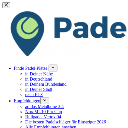
Zum
Inhalt
springen
Finde Padel-Plätze:
in Deiner Nähe
in Deutschland
in Deinem Bundesland
in Deiner Stadt
nach PLZ
Empfehlungen
adidas Metalbone 3.4
Nox ML10 Pro Cup
Bullpadel Vertex 04
Die besten Padelschläger für Einsteiger 2026
Alle Empfehlungen ansehen