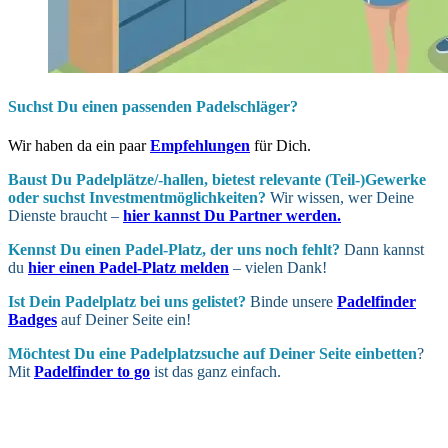
Suchst Du einen passenden Padelschläger?
Wir haben da ein paar
Empfehlungen
für Dich.
Baust Du Padel­plätze/-hallen, bietest relevante (Teil-)Gewerke
oder suchst In­vest­ment­möglich­keiten?
Wir wissen, wer Deine
Dienste braucht –
hier kannst Du Partner werden.
Kennst Du einen Padel-Platz, der uns noch fehlt?
Dann kannst
du
hier einen Padel-Platz melden
– vielen Dank!
Ist Dein Padel­platz bei uns gelistet?
Binde unsere
Padelfinder
Badges
auf Deiner Seite ein!
Möchtest Du eine Padel­platz­suche auf Deiner Seite ein­betten
?
Mit
Padelfinder to go
ist das ganz einfach.