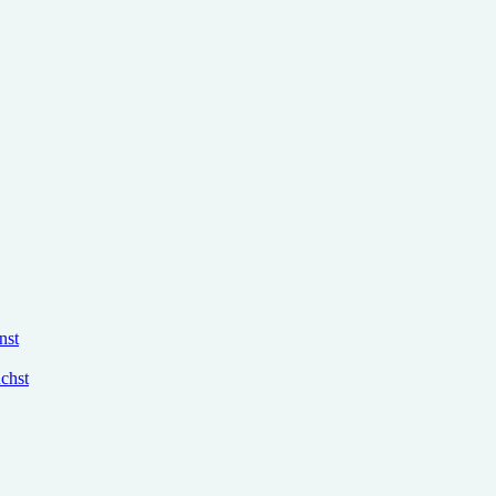
nst
chst