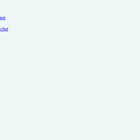
nst
chst