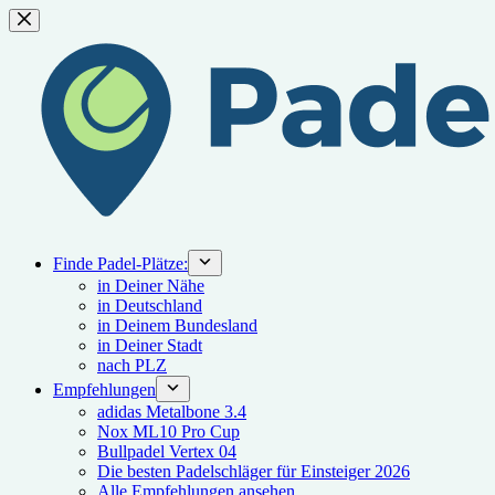
Zum
Inhalt
springen
Finde Padel-Plätze:
in Deiner Nähe
in Deutschland
in Deinem Bundesland
in Deiner Stadt
nach PLZ
Empfehlungen
adidas Metalbone 3.4
Nox ML10 Pro Cup
Bullpadel Vertex 04
Die besten Padelschläger für Einsteiger 2026
Alle Empfehlungen ansehen