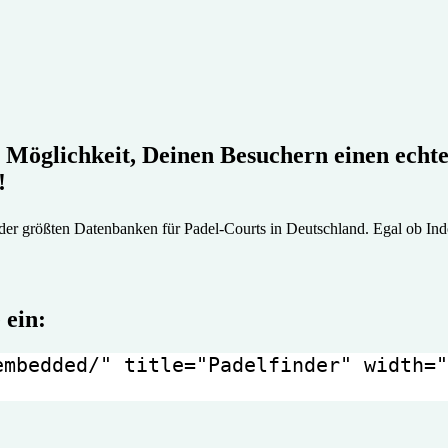
 Mög­lich­keit, Deinen Be­suchern einen echt
!
r größten Daten­banken für Padel-Courts in Deutsch­land. Egal ob Indo
 ein:
mbedded/" title="Padelfinder" width="