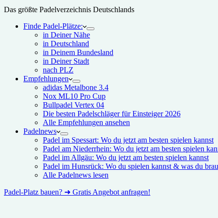
Das größte Padelverzeichnis Deutschlands
Finde Padel-Plätze:
in Deiner Nähe
in Deutschland
in Deinem Bundesland
in Deiner Stadt
nach PLZ
Empfehlungen
adidas Metalbone 3.4
Nox ML10 Pro Cup
Bullpadel Vertex 04
Die besten Padelschläger für Einsteiger 2026
Alle Empfehlungen ansehen
Padelnews
Padel im Spessart: Wo du jetzt am besten spielen kannst
Padel am Niederrhein: Wo du jetzt am besten spielen kan
Padel im Allgäu: Wo du jetzt am besten spielen kannst
Padel im Hunsrück: Wo du spielen kannst & was du brau
Alle Padelnews lesen
Padel-Platz bauen? ➜ Gratis Angebot anfragen!