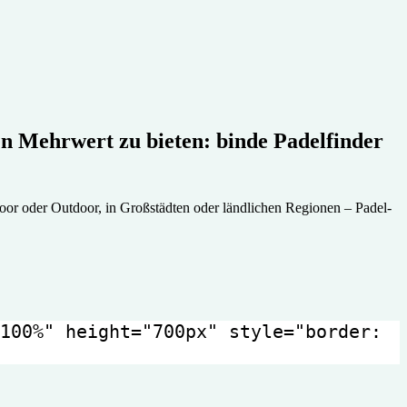
en Mehr­wert zu bieten: binde Padel­finder
or oder Outdoor, in Groß­städten oder länd­lichen Regionen – Padel­
100%" height="700px" style="border: 