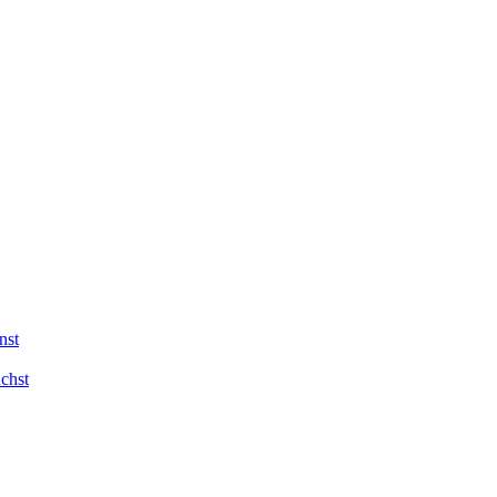
nst
chst