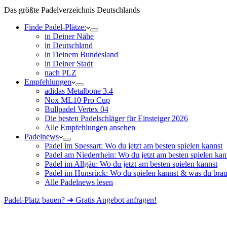
Das größte Padelverzeichnis Deutschlands
Finde Padel-Plätze:
in Deiner Nähe
in Deutschland
in Deinem Bundesland
in Deiner Stadt
nach PLZ
Empfehlungen
adidas Metalbone 3.4
Nox ML10 Pro Cup
Bullpadel Vertex 04
Die besten Padelschläger für Einsteiger 2026
Alle Empfehlungen ansehen
Padelnews
Padel im Spessart: Wo du jetzt am besten spielen kannst
Padel am Niederrhein: Wo du jetzt am besten spielen kan
Padel im Allgäu: Wo du jetzt am besten spielen kannst
Padel im Hunsrück: Wo du spielen kannst & was du brau
Alle Padelnews lesen
Padel-Platz bauen? ➜ Gratis Angebot anfragen!