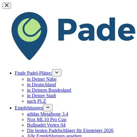
Zum
Inhalt
springen
Finde Padel-Plätze:
in Deiner Nähe
in Deutschland
in Deinem Bundesland
in Deiner Stadt
nach PLZ
Empfehlungen
adidas Metalbone 3.4
Nox ML10 Pro Cup
Bullpadel Vertex 04
Die besten Padelschläger für Einsteiger 2026
Alle Empfehlungen ansehen