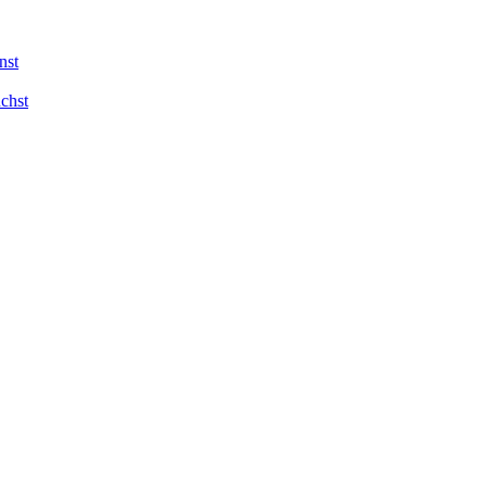
nst
chst