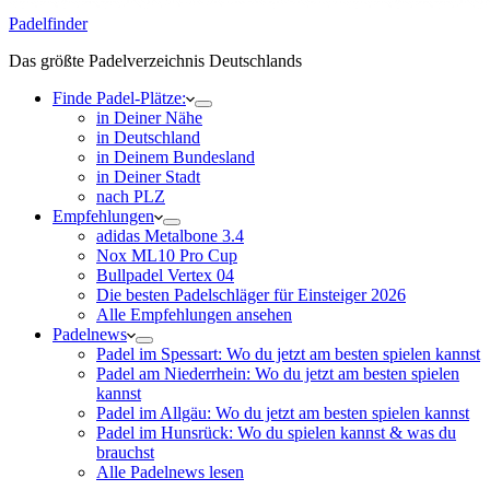
Padelfinder
Das größte Padelverzeichnis Deutschlands
Finde Padel-Plätze:
in Deiner Nähe
in Deutschland
in Deinem Bundesland
in Deiner Stadt
nach PLZ
Empfehlungen
adidas Metalbone 3.4
Nox ML10 Pro Cup
Bullpadel Vertex 04
Die besten Padelschläger für Einsteiger 2026
Alle Empfehlungen ansehen
Padelnews
Padel im Spessart: Wo du jetzt am besten spielen kannst
Padel am Niederrhein: Wo du jetzt am besten spielen
kannst
Padel im Allgäu: Wo du jetzt am besten spielen kannst
Padel im Hunsrück: Wo du spielen kannst & was du
brauchst
Alle Padelnews lesen