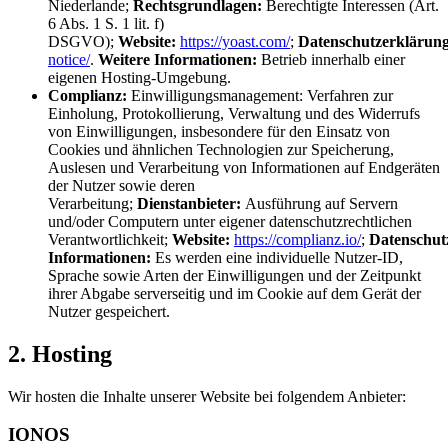
Niederlande;
Rechtsgrundlagen:
Berechtigte Interessen (Art.
6 Abs. 1 S. 1 lit. f)
DSGVO);
Website:
https://yoast.com/
;
Datenschutzerklärung
notice/
.
Weitere Informationen:
Betrieb innerhalb einer
eigenen Hosting-Umgebung.
Complianz:
Einwilligungsmanagement: Verfahren zur
Einholung, Protokollierung, Verwaltung und des Widerrufs
von Einwilligungen, insbesondere für den Einsatz von
Cookies und ähnlichen Technologien zur Speicherung,
Auslesen und Verarbeitung von Informationen auf Endgeräten
der Nutzer sowie deren
Verarbeitung;
Dienstanbieter:
Ausführung auf Servern
und/oder Computern unter eigener datenschutzrechtlichen
Verantwortlichkeit;
Website:
https://complianz.io/
;
Datenschut
Informationen:
Es werden eine individuelle Nutzer-ID,
Sprache sowie Arten der Einwilligungen und der Zeitpunkt
ihrer Abgabe serverseitig und im Cookie auf dem Gerät der
Nutzer gespeichert.
2. Hosting
Wir hosten die Inhalte unserer Website bei folgendem Anbieter:
IONOS