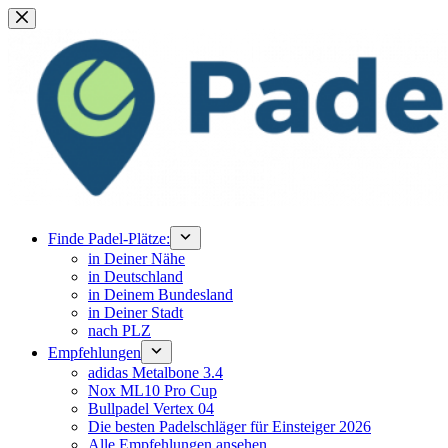
Zum
Inhalt
springen
Finde Padel-Plätze:
in Deiner Nähe
in Deutschland
in Deinem Bundesland
in Deiner Stadt
nach PLZ
Empfehlungen
adidas Metalbone 3.4
Nox ML10 Pro Cup
Bullpadel Vertex 04
Die besten Padelschläger für Einsteiger 2026
Alle Empfehlungen ansehen