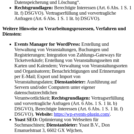
Datenspeicherung und Löschung“.
Rechtsgrundlagen:
Berechtigte Interessen (Art. 6 Abs. 1 S. 1
lit. f) DSGVO). Vertragserfüllung und vorvertragliche
Anfragen (Art. 6 Abs. 1 S. 1 lit. b) DSGVO).
Weitere Hinweise zu Verarbeitungsprozessen, Verfahren und
Diensten:
Events Manager for WordPress:
Erstellung und
Verwaltung von Veranstaltungen, Buchungen und
Registrierungen; Integration von Zahlungs-Gateways für
Ticketverkäufe; Erstellung von Veranstaltungsseiten mit
Karten und Kalendern; Verwaltung von Veranstaltungsorten
und Organisatoren; Benachrichtigungen und Erinnerungen
per E-Mail; Export und Import von
Veranstaltungsdaten;
Dienstanbieter:
Ausführung auf
Servern und/oder Computern unter eigener
datenschutzrechtlichen
Verantwortlichkeit;
Rechtsgrundlagen:
Vertragserfüllung
und vorvertragliche Anfragen (Art. 6 Abs. 1 S. 1 lit. b)
DSGVO), Berechtigte Interessen (Art. 6 Abs. 1 S. 1 lit. f)
DSGVO).
Website:
https://wp-events-plugin.com/
.
Yoast SEO:
Optimierung von Webseiten für
Suchmaschinen;
Dienstanbieter:
Yoast B.V., Don
Emanuelstraat 3, 6602 GX Wijchen,