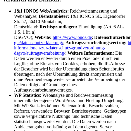
1&1 IONOS WebAnalytics:
Reichweitenmessung und
Webanalyse;
Dienstanbieter:
1&1 IONOS SE, Elgendorfer
Str. 57, 56410 Montabaur,
Deutschland;
Rechtsgrundlagen:
Einwilligung (Art. 6 Abs.
1 S. 1 lit. a)
DSGVO);
Website:
https://www.ionos.de
;
Datenschutzerklä
gtc/datenschutzerklaerung/
;
Auftragsverarbeitungsvertrag:
h
informationen-zur-datenschutz-grundverordnung-
dsgvo/auftragsverarbeitung/
;
Weitere Informationen:
Die
Daten werden entweder durch einen Pixel oder durch ein
Logfile, ohne Einsatz von Cookies, erhoben; die IP-Adresse
der Besucher wird bei der Übermittlung eines Seitenabrufes
übertragen, nach der Übermittlung direkt anonymisiert und
ohne Personenbezug weiter verarbeitet. die Verarbeitung der
Daten erfolgt auf Grundlage eines
Auftragsverarbeitungsvertrages.
WP Statistics:
Webanalyse und Reichweitenmessung
innerhalb der eigenen WordPress- und Hosting-Umgebung.
Mit WP Statistics können Seitenaufrufe, Besucherzahlen,
Referrer, verwendete Browser, Betriebssysteme, Gerätetypen
sowie vergleichbare Nutzungs- und technische Daten
statistisch ausgewertet werden. Die Daten werden nach
Anbieterangaben vollständig auf dem eigenen Server