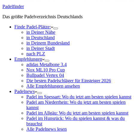
Padelfinder
Das größte Padelverzeichnis Deutschlands
Finde Padel-Plätze:
in Deiner Nähe
in Deutschland
in Deinem Bundesland
in Deiner Stadt
nach PLZ
Empfehlungen
adidas Metalbone 3.4
Nox ML10 Pro Cup
Bullpadel Vertex 04
Die besten Padelschläger für Einsteiger 2026
Alle Empfehlungen ansehen
Padelnews
Padel im Spessart: Wo du jetzt am besten spielen kannst
Padel am Niederrhein: Wo du jetzt am besten spielen
kannst
Padel im Allgäu: Wo du jetzt am besten spielen kannst
Padel im Hunsrück: Wo du spielen kannst & was du
brauchst
Alle Padelnews lesen