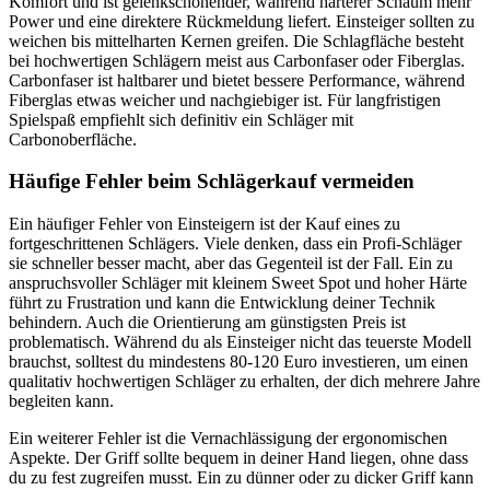
Komfort und ist gelenkschonender, während härterer Schaum mehr
Power und eine direktere Rückmeldung liefert. Einsteiger sollten zu
weichen bis mittelharten Kernen greifen. Die Schlagfläche besteht
bei hochwertigen Schlägern meist aus Carbonfaser oder Fiberglas.
Carbonfaser ist haltbarer und bietet bessere Performance, während
Fiberglas etwas weicher und nachgiebiger ist. Für langfristigen
Spielspaß empfiehlt sich definitiv ein Schläger mit
Carbonoberfläche.
Häufige Fehler beim Schlägerkauf vermeiden
Ein häufiger Fehler von Einsteigern ist der Kauf eines zu
fortgeschrittenen Schlägers. Viele denken, dass ein Profi-Schläger
sie schneller besser macht, aber das Gegenteil ist der Fall. Ein zu
anspruchsvoller Schläger mit kleinem Sweet Spot und hoher Härte
führt zu Frustration und kann die Entwicklung deiner Technik
behindern. Auch die Orientierung am günstigsten Preis ist
problematisch. Während du als Einsteiger nicht das teuerste Modell
brauchst, solltest du mindestens 80-120 Euro investieren, um einen
qualitativ hochwertigen Schläger zu erhalten, der dich mehrere Jahre
begleiten kann.
Ein weiterer Fehler ist die Vernachlässigung der ergonomischen
Aspekte. Der Griff sollte bequem in deiner Hand liegen, ohne dass
du zu fest zugreifen musst. Ein zu dünner oder zu dicker Griff kann