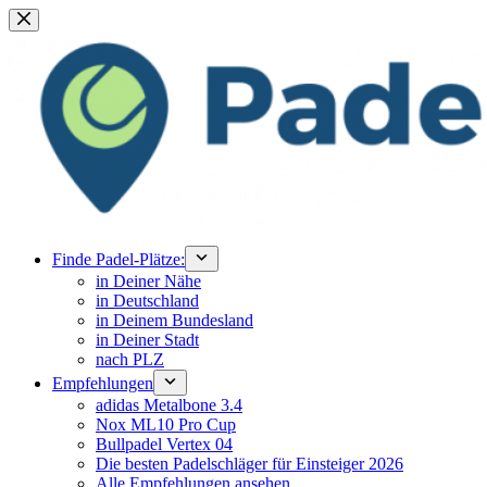
Zum
Inhalt
springen
Finde Padel-Plätze:
in Deiner Nähe
in Deutschland
in Deinem Bundesland
in Deiner Stadt
nach PLZ
Empfehlungen
adidas Metalbone 3.4
Nox ML10 Pro Cup
Bullpadel Vertex 04
Die besten Padelschläger für Einsteiger 2026
Alle Empfehlungen ansehen