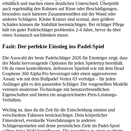
erhältlich und machen einen deutlichen Unterschied. Überprüfe
auch regelmäßig den Rahmen auf Risse oder Beschädigungen,
besonders nach härteren Zusammenstößen mit der Wand oder
anderen Schlägern. Kleine Kratzer sind normal, aber größere
Schäden können die Stabilität beeinträchtigen. Bei richtiger Pflege
hält ein guter Padelschläger problemlos 2-4 Jahre, bevor du über
einen Austausch nachdenken musst.
Fazit: Der perfekte Einstieg ins Padel-Spiel
Die Auswahl der beste Padelschläger 2026 für Einsteiger zeigt, dass
der Markt hervorragende Optionen für jeden Spielertyp bereithält.
Ob du einen kontrollierten, defensiven Spielstil wie mit dem Head
Graphene 360 Alpha Pro bevorzugst oder einen aggressiveren
Ansatz wie mit dem Bullpadel Vertex 03 verfolgst – für jeden
Anfänger gibt es den passenden Schläger. Die vorgestellten Modelle
vereinen modernste Technologie mit benutzerfreundlichen
Eigenschaften und bieten ein ausgezeichnetes Preis-Leistungs-
Verhältnis.
Wichtig ist, dass du dir Zeit für die Entscheidung nimmst und
verschiedene Faktoren berücksichtigst. Dein körperlicher
Fitnesslevel, eventuelle Vorerfahrungen in anderen
Schlägersportarten und deine persönlichen Ziele im Padel-Sport
sollten deine Wahl beeinflussen. Die investition in einen qualitativ