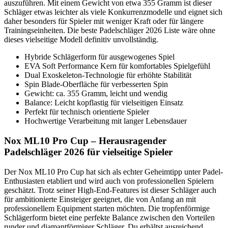
auszuführen. Mit einem Gewicht von etwa 355 Gramm ist dieser
Schläger etwas leichter als viele Konkurrenzmodelle und eignet sich
daher besonders für Spieler mit weniger Kraft oder für längere
Trainingseinheiten. Die beste Padelschläger 2026 Liste wäre ohne
dieses vielseitige Modell definitiv unvollständig.
Hybride Schlägerform für ausgewogenes Spiel
EVA Soft Performance Kern für komfortables Spielgefühl
Dual Exoskeleton-Technologie für erhöhte Stabilität
Spin Blade-Oberfläche für verbesserten Spin
Gewicht: ca. 355 Gramm, leicht und wendig
Balance: Leicht kopflastig für vielseitigen Einsatz
Perfekt für technisch orientierte Spieler
Hochwertige Verarbeitung mit langer Lebensdauer
Nox ML10 Pro Cup – Herausragender
Padelschläger 2026 für vielseitige Spieler
Der Nox ML10 Pro Cup hat sich als echter Geheimtipp unter Padel-
Enthusiasten etabliert und wird auch von professionellen Spielern
geschätzt. Trotz seiner High-End-Features ist dieser Schläger auch
für ambitionierte Einsteiger geeignet, die von Anfang an mit
professionellem Equipment starten möchten. Die tropfenförmige
Schlägerform bietet eine perfekte Balance zwischen den Vorteilen
runder und diamantförmiger Schläger. Du erhältst ausreichend