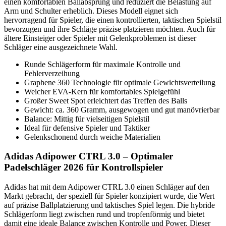
einen komfortablen Ballabsprung und reduziert die Belastung auf
Arm und Schulter erheblich. Dieses Modell eignet sich
hervorragend für Spieler, die einen kontrollierten, taktischen Spielstil
bevorzugen und ihre Schläge präzise platzieren möchten. Auch für
ältere Einsteiger oder Spieler mit Gelenkproblemen ist dieser
Schläger eine ausgezeichnete Wahl.
Runde Schlägerform für maximale Kontrolle und
Fehlerverzeihung
Graphene 360 Technologie für optimale Gewichtsverteilung
Weicher EVA-Kern für komfortables Spielgefühl
Großer Sweet Spot erleichtert das Treffen des Balls
Gewicht: ca. 360 Gramm, ausgewogen und gut manövrierbar
Balance: Mittig für vielseitigen Spielstil
Ideal für defensive Spieler und Taktiker
Gelenkschonend durch weiche Materialien
Adidas Adipower CTRL 3.0 – Optimaler
Padelschläger 2026 für Kontrollspieler
Adidas hat mit dem Adipower CTRL 3.0 einen Schläger auf den
Markt gebracht, der speziell für Spieler konzipiert wurde, die Wert
auf präzise Ballplatzierung und taktisches Spiel legen. Die hybride
Schlägerform liegt zwischen rund und tropfenförmig und bietet
damit eine ideale Balance zwischen Kontrolle und Power. Dieser