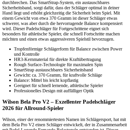
durchbrechen. Das SmartStrap-System, ein austauschbares
Sicherheitsband, sorgt dafür, dass der Schläger optimal in deiner
Hand liegt und erhöht gleichzeitig die Sicherheit beim Spiel. Mit
einem Gewicht von etwa 370 Gramm ist dieser Schläger etwas
schwerer, was aber durch die hervorragende Balance kompensiert
wird. Dieser Padelschläger für Fortgeschrittene eignet sich
besonders für athletische Spieler, die schnell Fortschritte machen
möchten und einen etwas aggressiveren Spielstil bevorzugen.
Tropfenförmige Schlägerform für Balance zwischen Power
und Kontrolle
HR3-Kernmaterial für direkte Kraftübertragung
Rough Surface-Technologie für maximalen Spin
SmartStrap austauschbares Sicherheitsband
Gewicht: ca. 370 Gramm, für kraftvolle Schläge
Balance: Mittel bis leicht kopflastig
Geeignet für schnell lernende, athletische Spieler
Professionelles Design mit auffälliger Optik
Wilson Bela Pro V2 – Exzellenter Padelschläger
2026 für Allround-Spieler
Wilson, einer der renommiertesten Namen im Schlägersport, hat mit
dem Bela Pro V2 einen Schläger entwickelt, der in Zusammenarbeit
mit Padel-Legende Fernando Belasteguín entstanden ist. Dieser