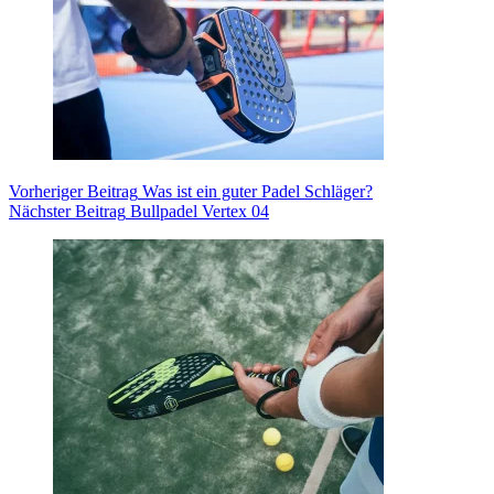
Vorheriger
Beitrag
Was ist ein guter Padel Schläger?
Nächster
Beitrag
Bullpadel Vertex 04