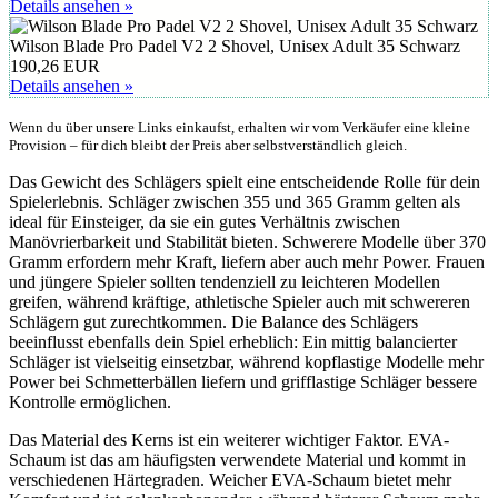
Details ansehen »
Wilson Blade Pro Padel V2 2 Shovel, Unisex Adult 35 Schwarz
190,26 EUR
Details ansehen »
Wenn du über unsere Links einkaufst, erhalten wir vom Verkäufer eine kleine
Provision – für dich bleibt der Preis aber selbstverständlich gleich.
Das Gewicht des Schlägers spielt eine entscheidende Rolle für dein
Spielerlebnis. Schläger zwischen 355 und 365 Gramm gelten als
ideal für Einsteiger, da sie ein gutes Verhältnis zwischen
Manövrierbarkeit und Stabilität bieten. Schwerere Modelle über 370
Gramm erfordern mehr Kraft, liefern aber auch mehr Power. Frauen
und jüngere Spieler sollten tendenziell zu leichteren Modellen
greifen, während kräftige, athletische Spieler auch mit schwereren
Schlägern gut zurechtkommen. Die Balance des Schlägers
beeinflusst ebenfalls dein Spiel erheblich: Ein mittig balancierter
Schläger ist vielseitig einsetzbar, während kopflastige Modelle mehr
Power bei Schmetterbällen liefern und grifflastige Schläger bessere
Kontrolle ermöglichen.
Das Material des Kerns ist ein weiterer wichtiger Faktor. EVA-
Schaum ist das am häufigsten verwendete Material und kommt in
verschiedenen Härtegraden. Weicher EVA-Schaum bietet mehr