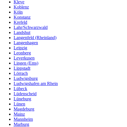
Kleve
Koblenz
Köln
Konstanz
Krefeld
Lahr/Schwarzwald
Landshut
Langenfeld (Rheinland)
Langenhagen
Leipzig
Leonberg
Leverkusen
Lingen (Ems)
Lippstadt
Lörrach
Ludwigsburg
Ludwigshafen am Rhein
Lübeck
Lüdenscheid
Lüneburg
Lünen
Magdeburg
Mainz
Mannheim
Marburg