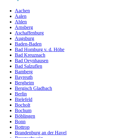
Aachen
Aalen
Ahlen
Arnsberg
Aschaffenburg
Augsburg
Baden-Baden
Bad Homburg v. d. Höhe
Bad Kreuznach
Bad Oeynhausen
Bad Salzuflen
Bamberg
Bayreuth
Bergheim
Bergisch Gladbach
Berlin
Bielefeld
Bocholt
Bochum
Böblingen
Bonn
Bottrop
Brandenburg an der Havel