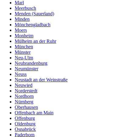
Marl
Meerbusch
Menden (Sauerland)
Minden
Mönchengladbach
Moers
Monheim
Mülheim an der Ruhr
München
Münster
Neu-Ulm
Neubrandenburg
Neumünster
Neuss
Neustadt an der Weinstraße
Neuwied
Norderstedt
Nordhorn
Nürnberg
Oberhausen
Offenbach am Main
Offenburg
Oldenburg
Osnabrück
Paderborn