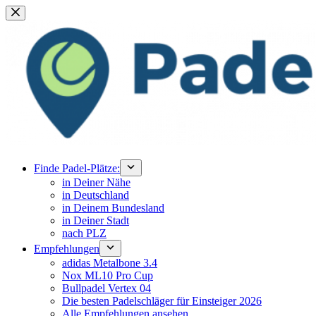
Zum
Inhalt
springen
Finde Padel-Plätze:
in Deiner Nähe
in Deutschland
in Deinem Bundesland
in Deiner Stadt
nach PLZ
Empfehlungen
adidas Metalbone 3.4
Nox ML10 Pro Cup
Bullpadel Vertex 04
Die besten Padelschläger für Einsteiger 2026
Alle Empfehlungen ansehen