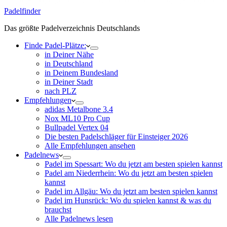
Padelfinder
Das größte Padelverzeichnis Deutschlands
Finde Padel-Plätze:
in Deiner Nähe
in Deutschland
in Deinem Bundesland
in Deiner Stadt
nach PLZ
Empfehlungen
adidas Metalbone 3.4
Nox ML10 Pro Cup
Bullpadel Vertex 04
Die besten Padelschläger für Einsteiger 2026
Alle Empfehlungen ansehen
Padelnews
Padel im Spessart: Wo du jetzt am besten spielen kannst
Padel am Niederrhein: Wo du jetzt am besten spielen
kannst
Padel im Allgäu: Wo du jetzt am besten spielen kannst
Padel im Hunsrück: Wo du spielen kannst & was du
brauchst
Alle Padelnews lesen