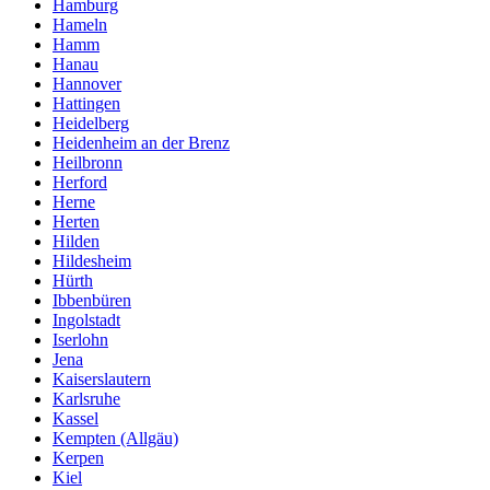
Hamburg
Hameln
Hamm
Hanau
Hannover
Hattingen
Heidelberg
Heidenheim an der Brenz
Heilbronn
Herford
Herne
Herten
Hilden
Hildesheim
Hürth
Ibbenbüren
Ingolstadt
Iserlohn
Jena
Kaiserslautern
Karlsruhe
Kassel
Kempten (Allgäu)
Kerpen
Kiel