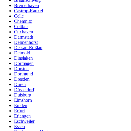
Braunschweig
Bremerhaven
Castrop-Rauxel
Celle
Chemnitz
Cottbus
Cuxhaven
Darmstadt
Delmenhorst
Dessau-Roßlau
Detmold
Dinslaken
Dormagen
Dorsten
Dortmund
Dresden
Düren
Düsseldorf
Duisburg
Elmshorn
Emden
Erfurt
Erlangen
Eschweiler
Essen