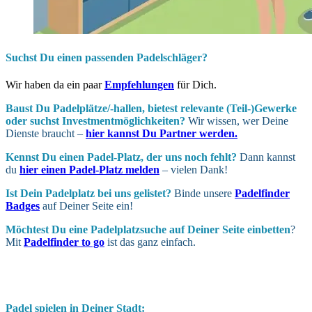
Suchst Du einen passenden Padelschläger?
Wir haben da ein paar
Empfehlungen
für Dich.
Baust Du Padel­plätze/-hallen, bietest relevante (Teil-)Gewerke
oder suchst In­vest­ment­möglich­keiten?
Wir wissen, wer Deine
Dienste braucht –
hier kannst Du Partner werden.
Kennst Du einen Padel-Platz, der uns noch fehlt?
Dann kannst
du
hier einen Padel-Platz melden
– vielen Dank!
Ist Dein Padel­platz bei uns gelistet?
Binde unsere
Padelfinder
Badges
auf Deiner Seite ein!
Möchtest Du eine Padel­platz­suche auf Deiner Seite ein­betten
?
Mit
Padelfinder to go
ist das ganz einfach.
Padel spielen in Deiner Stadt: