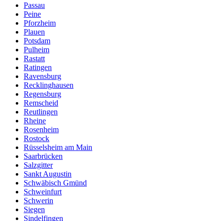
Passau
Peine
Pforzheim
Plauen
Potsdam
Pulheim
Rastatt
Ratingen
Ravensburg
Recklinghausen
Regensburg
Remscheid
Reutlingen
Rheine
Rosenheim
Rostock
Rüsselsheim am Main
Saarbrücken
Salzgitter
Sankt Augustin
Schwäbisch Gmünd
Schweinfurt
Schwerin
Siegen
Sindelfingen