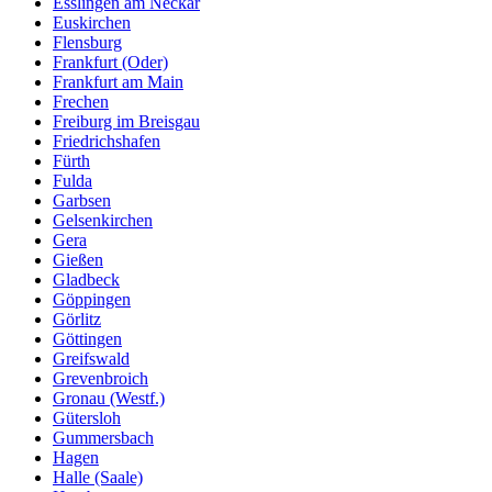
Esslingen am Neckar
Euskirchen
Flensburg
Frankfurt (Oder)
Frankfurt am Main
Frechen
Freiburg im Breisgau
Friedrichshafen
Fürth
Fulda
Garbsen
Gelsenkirchen
Gera
Gießen
Gladbeck
Göppingen
Görlitz
Göttingen
Greifswald
Grevenbroich
Gronau (Westf.)
Gütersloh
Gummersbach
Hagen
Halle (Saale)