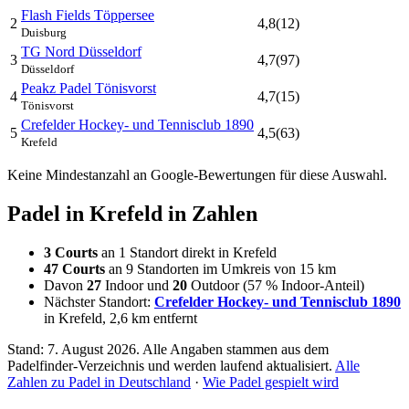
Flash Fields Töppersee
2
4,8
(12)
Duisburg
TG Nord Düsseldorf
3
4,7
(97)
Düsseldorf
Peakz Padel Tönisvorst
4
4,7
(15)
Tönisvorst
Crefelder Hockey- und Tennisclub 1890
5
4,5
(63)
Krefeld
Keine Mindestanzahl an Google-Bewertungen für diese Auswahl.
Padel in Krefeld in Zahlen
3 Courts
an 1 Standort direkt in Krefeld
47 Courts
an 9 Standorten im Umkreis von 15 km
Davon
27
Indoor und
20
Outdoor (57 % Indoor-Anteil)
Nächster Standort:
Crefelder Hockey- und Tennisclub 1890
in Krefeld, 2,6 km entfernt
Stand: 7. August 2026. Alle Angaben stammen aus dem
Padelfinder-Verzeichnis und werden laufend aktualisiert.
Alle
Zahlen zu Padel in Deutschland
·
Wie Padel gespielt wird