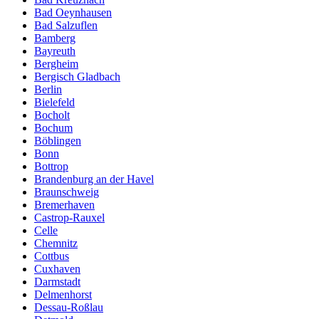
Bad Oeynhausen
Bad Salzuflen
Bamberg
Bayreuth
Bergheim
Bergisch Gladbach
Berlin
Bielefeld
Bocholt
Bochum
Böblingen
Bonn
Bottrop
Brandenburg an der Havel
Braunschweig
Bremerhaven
Castrop-Rauxel
Celle
Chemnitz
Cottbus
Cuxhaven
Darmstadt
Delmenhorst
Dessau-Roßlau