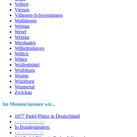
Velbert
Viersen
Villingen-Schwenningen
Waiblingen
Weimar
Wesel
Wetzlar
Wiesbaden
Wilhelmshaven
Willich
Witten
Wolfenbüttel
Wolfsburg
Worms
Würzburg
Wuppertal
Zwickau
Im Moment kennen wir...
1877 Padel-Plätze in Deutschland
· · · · · · · · · · ·
In Bundesländern:
· · · · · · · · · · ·