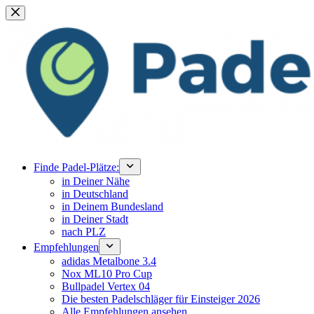
Zum
Inhalt
springen
Finde Padel-Plätze:
in Deiner Nähe
in Deutschland
in Deinem Bundesland
in Deiner Stadt
nach PLZ
Empfehlungen
adidas Metalbone 3.4
Nox ML10 Pro Cup
Bullpadel Vertex 04
Die besten Padelschläger für Einsteiger 2026
Alle Empfehlungen ansehen