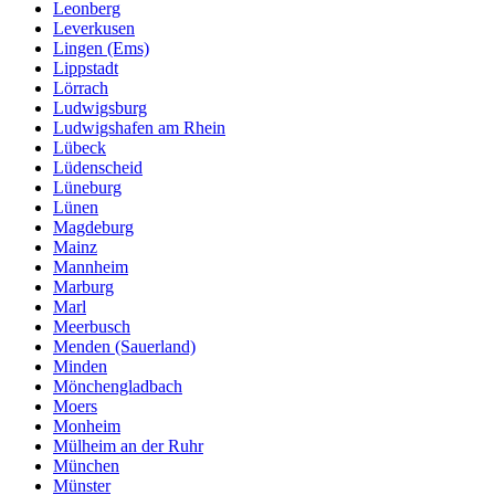
Leonberg
Leverkusen
Lingen (Ems)
Lippstadt
Lörrach
Ludwigsburg
Ludwigshafen am Rhein
Lübeck
Lüdenscheid
Lüneburg
Lünen
Magdeburg
Mainz
Mannheim
Marburg
Marl
Meerbusch
Menden (Sauerland)
Minden
Mönchengladbach
Moers
Monheim
Mülheim an der Ruhr
München
Münster