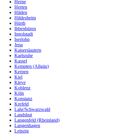
Herne
Herten
Hilden
Hildesheim
Hürth
Ibbenbüren
Ingolstadt
Iserlohn
Jena
Kaiserslautern
Karlsruhe
Kassel
Kempten (Allgäu)
Kerpen
Kiel
Kleve
Koblenz
Köln
Konstanz
Krefeld
Lahr/Schwarzwald
Landshut
Langenfeld (Rheinland)
Langenhagen
Leipzig