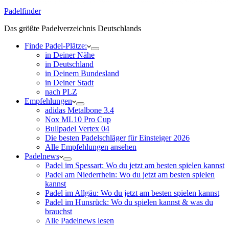
Padelfinder
Das größte Padelverzeichnis Deutschlands
Finde Padel-Plätze:
in Deiner Nähe
in Deutschland
in Deinem Bundesland
in Deiner Stadt
nach PLZ
Empfehlungen
adidas Metalbone 3.4
Nox ML10 Pro Cup
Bullpadel Vertex 04
Die besten Padelschläger für Einsteiger 2026
Alle Empfehlungen ansehen
Padelnews
Padel im Spessart: Wo du jetzt am besten spielen kannst
Padel am Niederrhein: Wo du jetzt am besten spielen
kannst
Padel im Allgäu: Wo du jetzt am besten spielen kannst
Padel im Hunsrück: Wo du spielen kannst & was du
brauchst
Alle Padelnews lesen