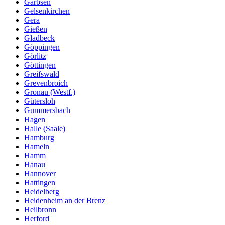
Garbsen
Gelsenkirchen
Gera
Gießen
Gladbeck
Göppingen
Görlitz
Göttingen
Greifswald
Grevenbroich
Gronau (Westf.)
Gütersloh
Gummersbach
Hagen
Halle (Saale)
Hamburg
Hameln
Hamm
Hanau
Hannover
Hattingen
Heidelberg
Heidenheim an der Brenz
Heilbronn
Herford