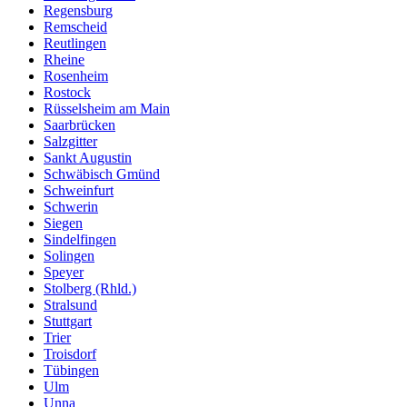
Regensburg
Remscheid
Reutlingen
Rheine
Rosenheim
Rostock
Rüsselsheim am Main
Saarbrücken
Salzgitter
Sankt Augustin
Schwäbisch Gmünd
Schweinfurt
Schwerin
Siegen
Sindelfingen
Solingen
Speyer
Stolberg (Rhld.)
Stralsund
Stuttgart
Trier
Troisdorf
Tübingen
Ulm
Unna