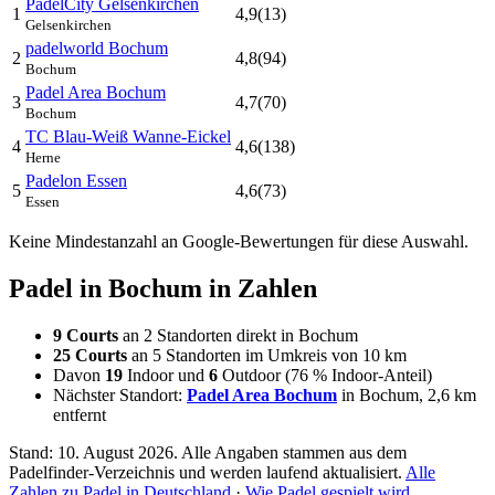
PadelCity Gelsenkirchen
1
4,9
(13)
Gelsenkirchen
padelworld Bochum
2
4,8
(94)
Bochum
Padel Area Bochum
3
4,7
(70)
Bochum
TC Blau-Weiß Wanne-Eickel
4
4,6
(138)
Herne
Padelon Essen
5
4,6
(73)
Essen
Keine Mindestanzahl an Google-Bewertungen für diese Auswahl.
Padel in Bochum in Zahlen
9 Courts
an 2 Standorten direkt in Bochum
25 Courts
an 5 Standorten im Umkreis von 10 km
Davon
19
Indoor und
6
Outdoor (76 % Indoor-Anteil)
Nächster Standort:
Padel Area Bochum
in Bochum, 2,6 km
entfernt
Stand: 10. August 2026. Alle Angaben stammen aus dem
Padelfinder-Verzeichnis und werden laufend aktualisiert.
Alle
Zahlen zu Padel in Deutschland
·
Wie Padel gespielt wird