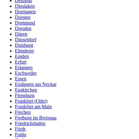
Detmold
Dinslaken
Dormagen
Dorsten
Dortmund
Dresden
Düren
Düsseldorf
Duisburg
Elmshorn
Emden
Erfurt
Erlangen
Eschweiler
Essen
Esslingen am Neckar
Euskirchen
Flensburg
Frankfurt (Oder)
Frankfurt am Main
Frechen
Freiburg im Breisgau
Friedrichshafen
Fürth
Fulda