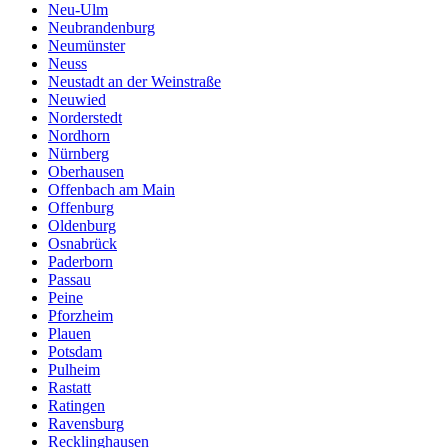
Neu-Ulm
Neubrandenburg
Neumünster
Neuss
Neustadt an der Weinstraße
Neuwied
Norderstedt
Nordhorn
Nürnberg
Oberhausen
Offenbach am Main
Offenburg
Oldenburg
Osnabrück
Paderborn
Passau
Peine
Pforzheim
Plauen
Potsdam
Pulheim
Rastatt
Ratingen
Ravensburg
Recklinghausen