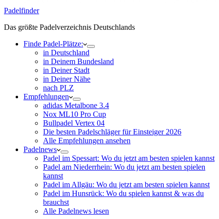
Padelfinder
Das größte Padelverzeichnis Deutschlands
Finde Padel-Plätze:
in Deutschland
in Deinem Bundesland
in Deiner Stadt
in Deiner Nähe
nach PLZ
Empfehlungen
adidas Metalbone 3.4
Nox ML10 Pro Cup
Bullpadel Vertex 04
Die besten Padelschläger für Einsteiger 2026
Alle Empfehlungen ansehen
Padelnews
Padel im Spessart: Wo du jetzt am besten spielen kannst
Padel am Niederrhein: Wo du jetzt am besten spielen
kannst
Padel im Allgäu: Wo du jetzt am besten spielen kannst
Padel im Hunsrück: Wo du spielen kannst & was du
brauchst
Alle Padelnews lesen