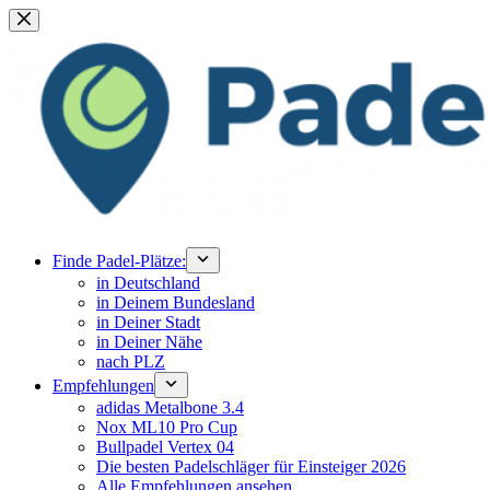
Zum
Inhalt
springen
Finde Padel-Plätze:
in Deutschland
in Deinem Bundesland
in Deiner Stadt
in Deiner Nähe
nach PLZ
Empfehlungen
adidas Metalbone 3.4
Nox ML10 Pro Cup
Bullpadel Vertex 04
Die besten Padelschläger für Einsteiger 2026
Alle Empfehlungen ansehen