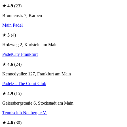
★
4.9
(23)
Brunnenstr. 7, Karben
Main Padel
★
5
(4)
Holzweg 2, Karlstein am Main
PadelCity Frankfurt
★
4.6
(24)
Kennedyallee 127, Frankfurt am Main
Padelz - The Court Club
★
4.9
(15)
Geiersbergstraße 6, Stockstadt am Main
Tennisclub Neuberg e.V.
★
4.6
(30)