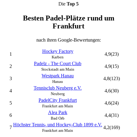
Die
Top 5
Besten Padel-Plätze rund um
Frankfurt
nach ihren Google-Bewertungen:
Hockey Factory
1
4,9
(23)
Karben
Padelz - The Court Club
2
4,9
(15)
Stockstadt am Main
Westpark Hanau
3
4,8
(123)
Hanau
Tennisclub Neuberg e.V.
4
4,6
(30)
Neuberg
PadelCity Frankfurt
5
4,6
(24)
Frankfurt am Main
Alea Park
6
4,4
(31)
Bad Orb
Höchster Tennis- und Hockey-Club 1899 e.V.
7
4,2
(169)
Frankfurt am Main