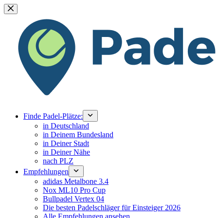
Zum
Inhalt
springen
Finde Padel-Plätze:
in Deutschland
in Deinem Bundesland
in Deiner Stadt
in Deiner Nähe
nach PLZ
Empfehlungen
adidas Metalbone 3.4
Nox ML10 Pro Cup
Bullpadel Vertex 04
Die besten Padelschläger für Einsteiger 2026
Alle Empfehlungen ansehen