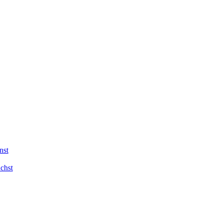
nst
chst