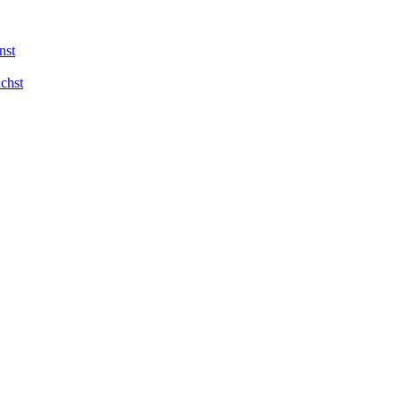
nst
chst