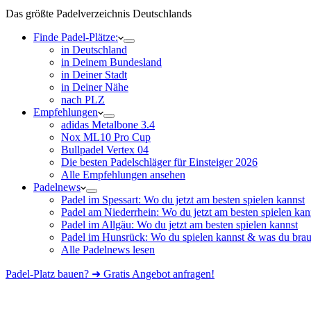
Das größte Padelverzeichnis Deutschlands
Finde Padel-Plätze:
in Deutschland
in Deinem Bundesland
in Deiner Stadt
in Deiner Nähe
nach PLZ
Empfehlungen
adidas Metalbone 3.4
Nox ML10 Pro Cup
Bullpadel Vertex 04
Die besten Padelschläger für Einsteiger 2026
Alle Empfehlungen ansehen
Padelnews
Padel im Spessart: Wo du jetzt am besten spielen kannst
Padel am Niederrhein: Wo du jetzt am besten spielen kan
Padel im Allgäu: Wo du jetzt am besten spielen kannst
Padel im Hunsrück: Wo du spielen kannst & was du brau
Alle Padelnews lesen
Padel-Platz bauen? ➜ Gratis Angebot anfragen!