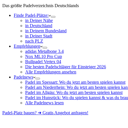
Das größte Padelverzeichnis Deutschlands
Finde Padel-Plätze:
in Deiner Nähe
in Deutschland
in Deinem Bundesland
in Deiner Stadt
nach PLZ
Empfehlungen
adidas Metalbone 3.4
Nox ML10 Pro Cup
Bullpadel Vertex 04
Die besten Padelschläger für Einsteiger 2026
Alle Empfehlungen ansehen
Padelnews
Padel im Spessart: Wo du jetzt am besten spielen kannst
Padel am Niederrhein: Wo du jetzt am besten spielen kan
Padel im Allgäu: Wo du jetzt am besten spielen kannst
Padel im Hunsrück: Wo du spielen kannst & was du brau
Alle Padelnews lesen
Padel-Platz bauen? ➜ Gratis Angebot anfragen!