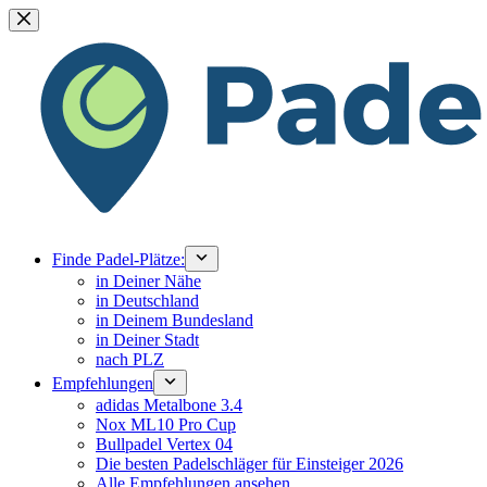
Zum
Inhalt
springen
Finde Padel-Plätze:
in Deiner Nähe
in Deutschland
in Deinem Bundesland
in Deiner Stadt
nach PLZ
Empfehlungen
adidas Metalbone 3.4
Nox ML10 Pro Cup
Bullpadel Vertex 04
Die besten Padelschläger für Einsteiger 2026
Alle Empfehlungen ansehen