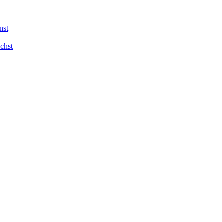
nst
chst