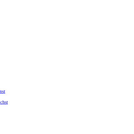
nst
chst