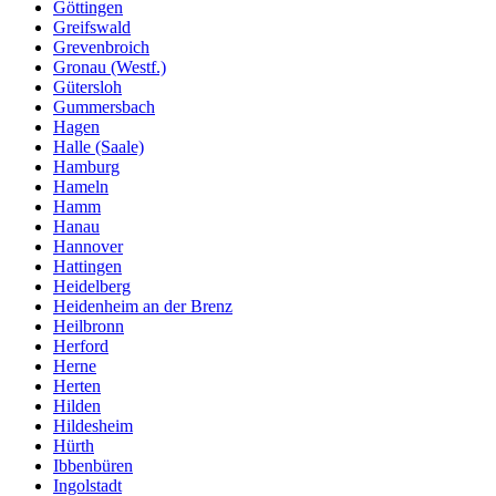
Göttingen
Greifswald
Grevenbroich
Gronau (Westf.)
Gütersloh
Gummersbach
Hagen
Halle (Saale)
Hamburg
Hameln
Hamm
Hanau
Hannover
Hattingen
Heidelberg
Heidenheim an der Brenz
Heilbronn
Herford
Herne
Herten
Hilden
Hildesheim
Hürth
Ibbenbüren
Ingolstadt