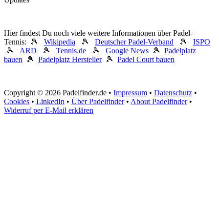
Hier findest Du noch viele weitere Informationen über Padel-
Tennis: 🎾
Wikipedia
🎾
Deutscher Padel-Verband
🎾
ISPO
🎾
ARD
🎾
Tennis.de
🎾
Google News
🎾
Padelplatz
bauen
🎾
Padelplatz Hersteller
🎾
Padel Court bauen
Copyright © 2026 Padelfinder.de •
Impressum
•
Datenschutz
•
Cookies
•
LinkedIn
•
Über Padelfinder
•
About Padelfinder
•
Widerruf per E-Mail erklären