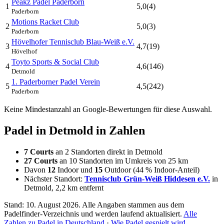
Peakz Padel Paderborn
1
5,0
(4)
Paderborn
Motions Racket Club
2
5,0
(3)
Paderborn
Hövelhofer Tennisclub Blau-Weiß e.V.
3
4,7
(19)
Hövelhof
Toyto Sports & Social Club
4
4,6
(146)
Detmold
1. Paderborner Padel Verein
5
4,5
(242)
Paderborn
Keine Mindestanzahl an Google-Bewertungen für diese Auswahl.
Padel in Detmold in Zahlen
7 Courts
an 2 Standorten direkt in Detmold
27 Courts
an 10 Standorten im Umkreis von 25 km
Davon
12
Indoor und
15
Outdoor (44 % Indoor-Anteil)
Nächster Standort:
Tennisclub Grün-Weiß Hiddesen e.V.
in
Detmold, 2,2 km entfernt
Stand: 10. August 2026. Alle Angaben stammen aus dem
Padelfinder-Verzeichnis und werden laufend aktualisiert.
Alle
Zahlen zu Padel in Deutschland
·
Wie Padel gespielt wird