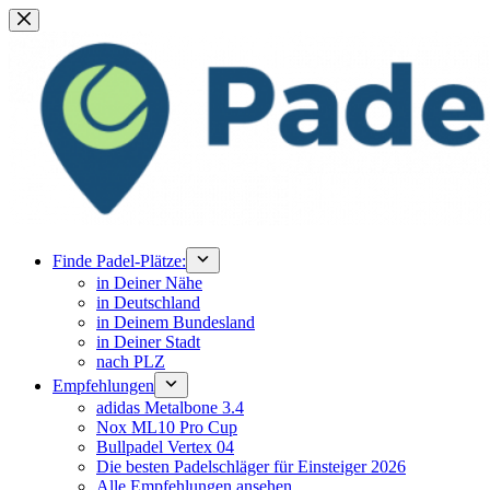
Zum
Inhalt
springen
Finde Padel-Plätze:
in Deiner Nähe
in Deutschland
in Deinem Bundesland
in Deiner Stadt
nach PLZ
Empfehlungen
adidas Metalbone 3.4
Nox ML10 Pro Cup
Bullpadel Vertex 04
Die besten Padelschläger für Einsteiger 2026
Alle Empfehlungen ansehen