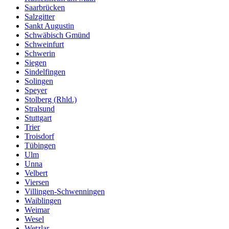
Saarbrücken
Salzgitter
Sankt Augustin
Schwäbisch Gmünd
Schweinfurt
Schwerin
Siegen
Sindelfingen
Solingen
Speyer
Stolberg (Rhld.)
Stralsund
Stuttgart
Trier
Troisdorf
Tübingen
Ulm
Unna
Velbert
Viersen
Villingen-Schwenningen
Waiblingen
Weimar
Wesel
Wetzlar