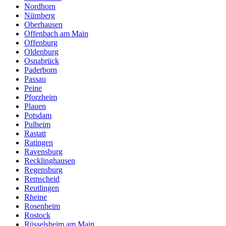
Nordhorn
Nürnberg
Oberhausen
Offenbach am Main
Offenburg
Oldenburg
Osnabrück
Paderborn
Passau
Peine
Pforzheim
Plauen
Potsdam
Pulheim
Rastatt
Ratingen
Ravensburg
Recklinghausen
Regensburg
Remscheid
Reutlingen
Rheine
Rosenheim
Rostock
Rüsselsheim am Main