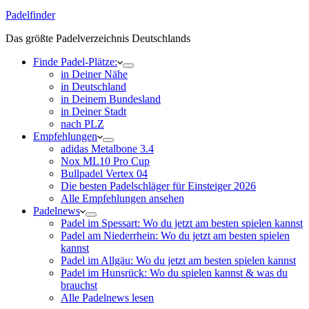
Padelfinder
Das größte Padelverzeichnis Deutschlands
Finde Padel-Plätze:
in Deiner Nähe
in Deutschland
in Deinem Bundesland
in Deiner Stadt
nach PLZ
Empfehlungen
adidas Metalbone 3.4
Nox ML10 Pro Cup
Bullpadel Vertex 04
Die besten Padelschläger für Einsteiger 2026
Alle Empfehlungen ansehen
Padelnews
Padel im Spessart: Wo du jetzt am besten spielen kannst
Padel am Niederrhein: Wo du jetzt am besten spielen
kannst
Padel im Allgäu: Wo du jetzt am besten spielen kannst
Padel im Hunsrück: Wo du spielen kannst & was du
brauchst
Alle Padelnews lesen