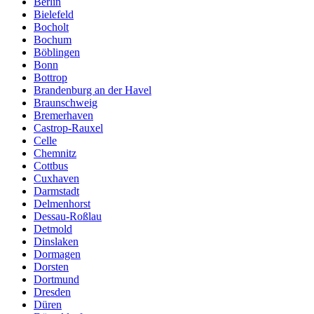
Berlin
Bielefeld
Bocholt
Bochum
Böblingen
Bonn
Bottrop
Brandenburg an der Havel
Braunschweig
Bremerhaven
Castrop-Rauxel
Celle
Chemnitz
Cottbus
Cuxhaven
Darmstadt
Delmenhorst
Dessau-Roßlau
Detmold
Dinslaken
Dormagen
Dorsten
Dortmund
Dresden
Düren