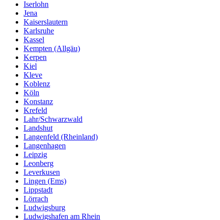
Iserlohn
Jena
Kaiserslautern
Karlsruhe
Kassel
Kempten (Allgäu)
Kerpen
Kiel
Kleve
Koblenz
Köln
Konstanz
Krefeld
Lahr/Schwarzwald
Landshut
Langenfeld (Rheinland)
Langenhagen
Leipzig
Leonberg
Leverkusen
Lingen (Ems)
Lippstadt
Lörrach
Ludwigsburg
Ludwigshafen am Rhein