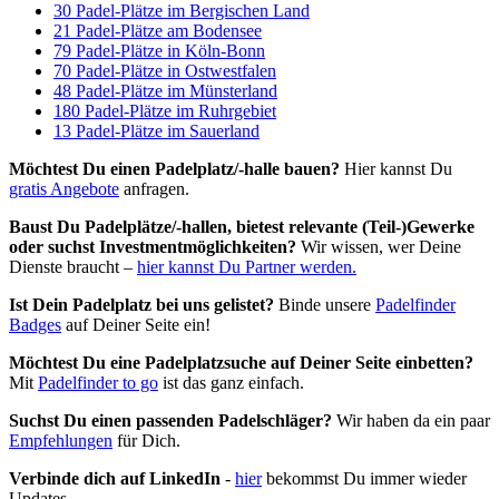
30 Padel-Plätze im Bergischen Land
21 Padel-Plätze am Bodensee
79 Padel-Plätze in Köln-Bonn
70 Padel-Plätze in Ostwestfalen
48 Padel-Plätze im Münsterland
180 Padel-Plätze im Ruhrgebiet
13 Padel-Plätze im Sauerland
Möchtest Du einen Padelplatz/-halle bauen?
Hier kannst Du
gratis Angebote
anfragen.
Baust Du Padel­plätze/-hallen, bietest relevante (Teil-)Gewerke
oder suchst In­vest­ment­möglich­keiten?
Wir wissen, wer Deine
Dienste braucht –
hier kannst Du Partner werden.
Ist Dein Padelplatz bei uns gelistet?
Binde unsere
Padelfinder
Badges
auf Deiner Seite ein!
Möchtest Du eine Padelplatzsuche auf Deiner Seite einbetten?
Mit
Padelfinder to go
ist das ganz einfach.
Suchst Du einen passenden Padelschläger?
Wir haben da ein paar
Empfehlungen
für Dich.
Verbinde dich auf LinkedIn
-
hier
bekommst Du immer wieder
Updates