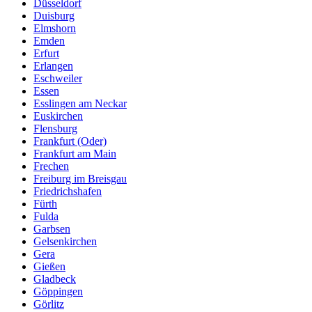
Düsseldorf
Duisburg
Elmshorn
Emden
Erfurt
Erlangen
Eschweiler
Essen
Esslingen am Neckar
Euskirchen
Flensburg
Frankfurt (Oder)
Frankfurt am Main
Frechen
Freiburg im Breisgau
Friedrichshafen
Fürth
Fulda
Garbsen
Gelsenkirchen
Gera
Gießen
Gladbeck
Göppingen
Görlitz