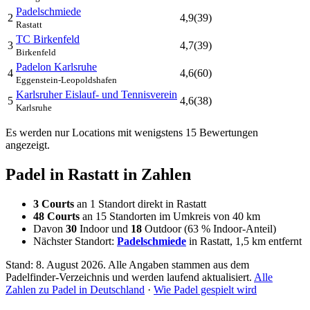
Padelschmiede
2
4,9
(39)
Rastatt
TC Birkenfeld
3
4,7
(39)
Birkenfeld
Padelon Karlsruhe
4
4,6
(60)
Eggenstein-Leopoldshafen
Karlsruher Eislauf- und Tennisverein
5
4,6
(38)
Karlsruhe
Es werden nur Locations mit wenigstens 15 Bewertungen
angezeigt.
Padel in Rastatt in Zahlen
3 Courts
an 1 Standort direkt in Rastatt
48 Courts
an 15 Standorten im Umkreis von 40 km
Davon
30
Indoor und
18
Outdoor (63 % Indoor-Anteil)
Nächster Standort:
Padelschmiede
in Rastatt, 1,5 km entfernt
Stand: 8. August 2026. Alle Angaben stammen aus dem
Padelfinder-Verzeichnis und werden laufend aktualisiert.
Alle
Zahlen zu Padel in Deutschland
·
Wie Padel gespielt wird