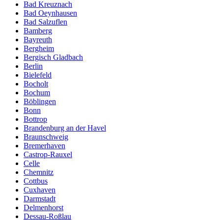
Bad Kreuznach
Bad Oeynhausen
Bad Salzuflen
Bamberg
Bayreuth
Bergheim
Bergisch Gladbach
Berlin
Bielefeld
Bocholt
Bochum
Böblingen
Bonn
Bottrop
Brandenburg an der Havel
Braunschweig
Bremerhaven
Castrop-Rauxel
Celle
Chemnitz
Cottbus
Cuxhaven
Darmstadt
Delmenhorst
Dessau-Roßlau