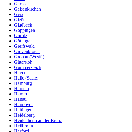
Garbsen
Gelsenkirchen
Gera
Gießen
Gladbeck
Göppingen
Görlitz
Göttingen
Greifswald
Grevenbroich
Gronau (Westf.)
Gütersloh
Gummersbach
Hagen
Halle (Saale)
Hamburg
Hameln
Hamm
Hanau
Hannover
Hattingen
Heidelberg
Heidenheim an der Brenz
Heilbronn
Herford