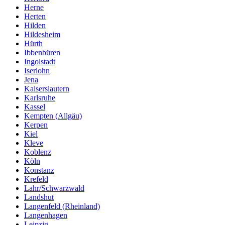
Herne
Herten
Hilden
Hildesheim
Hürth
Ibbenbüren
Ingolstadt
Iserlohn
Jena
Kaiserslautern
Karlsruhe
Kassel
Kempten (Allgäu)
Kerpen
Kiel
Kleve
Koblenz
Köln
Konstanz
Krefeld
Lahr/Schwarzwald
Landshut
Langenfeld (Rheinland)
Langenhagen
Leipzig