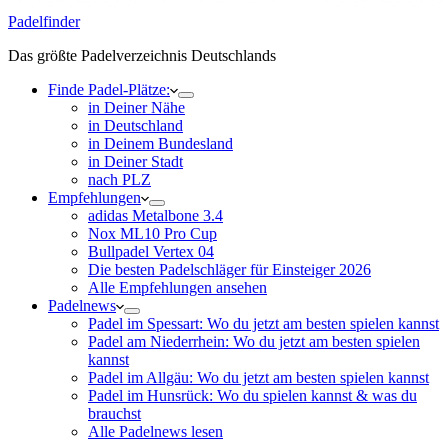
Padelfinder
Das größte Padelverzeichnis Deutschlands
Finde Padel-Plätze:
in Deiner Nähe
in Deutschland
in Deinem Bundesland
in Deiner Stadt
nach PLZ
Empfehlungen
adidas Metalbone 3.4
Nox ML10 Pro Cup
Bullpadel Vertex 04
Die besten Padelschläger für Einsteiger 2026
Alle Empfehlungen ansehen
Padelnews
Padel im Spessart: Wo du jetzt am besten spielen kannst
Padel am Niederrhein: Wo du jetzt am besten spielen
kannst
Padel im Allgäu: Wo du jetzt am besten spielen kannst
Padel im Hunsrück: Wo du spielen kannst & was du
brauchst
Alle Padelnews lesen