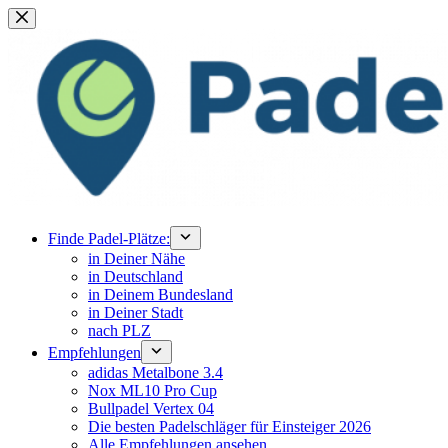
Zum
Inhalt
springen
Finde Padel-Plätze:
in Deiner Nähe
in Deutschland
in Deinem Bundesland
in Deiner Stadt
nach PLZ
Empfehlungen
adidas Metalbone 3.4
Nox ML10 Pro Cup
Bullpadel Vertex 04
Die besten Padelschläger für Einsteiger 2026
Alle Empfehlungen ansehen