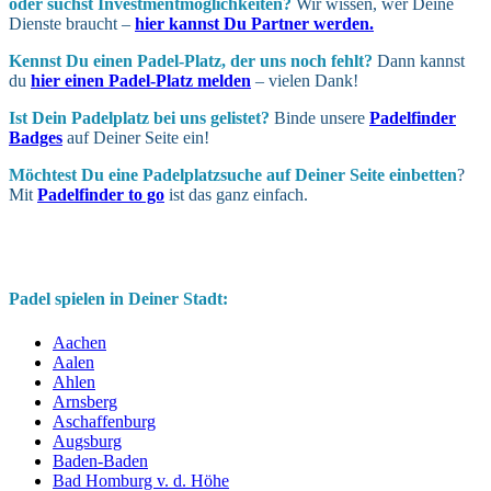
oder suchst In­vest­ment­möglich­keiten?
Wir wissen, wer Deine
Dienste braucht –
hier kannst Du Partner werden.
Kennst Du einen Padel-Platz, der uns noch fehlt?
Dann kannst
du
hier einen Padel-Platz melden
– vielen Dank!
Ist Dein Padel­platz bei uns gelistet?
Binde unsere
Padelfinder
Badges
auf Deiner Seite ein!
Möchtest Du eine Padel­platz­suche auf Deiner Seite ein­betten
?
Mit
Padelfinder to go
ist das ganz einfach.
Padel spielen in Deiner Stadt:
Aachen
Aalen
Ahlen
Arnsberg
Aschaffenburg
Augsburg
Baden-Baden
Bad Homburg v. d. Höhe