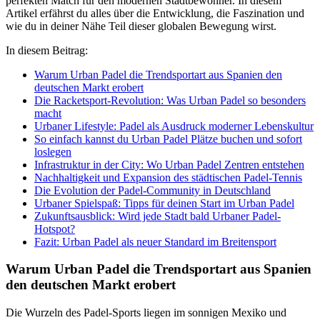
perfekten Match für den modernen Stadtbewohner. In diesem
Artikel erfährst du alles über die Entwicklung, die Faszination und
wie du in deiner Nähe Teil dieser globalen Bewegung wirst.
In diesem Beitrag:
Warum Urban Padel die Trendsportart aus Spanien den
deutschen Markt erobert
Die Racketsport-Revolution: Was Urban Padel so besonders
macht
Urbaner Lifestyle: Padel als Ausdruck moderner Lebenskultur
So einfach kannst du Urban Padel Plätze buchen und sofort
loslegen
Infrastruktur in der City: Wo Urban Padel Zentren entstehen
Nachhaltigkeit und Expansion des städtischen Padel-Tennis
Die Evolution der Padel-Community in Deutschland
Urbaner Spielspaß: Tipps für deinen Start im Urban Padel
Zukunftsausblick: Wird jede Stadt bald Urbaner Padel-
Hotspot?
Fazit: Urban Padel als neuer Standard im Breitensport
Warum Urban Padel die Trendsportart aus Spanien
den deutschen Markt erobert
Die Wurzeln des Padel-Sports liegen im sonnigen Mexiko und