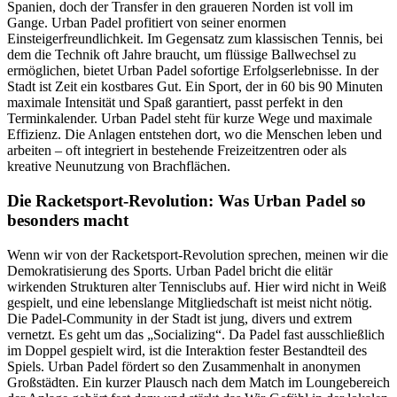
Spanien, doch der Transfer in den graueren Norden ist voll im
Gange. Urban Padel profitiert von seiner enormen
Einsteigerfreundlichkeit. Im Gegensatz zum klassischen Tennis, bei
dem die Technik oft Jahre braucht, um flüssige Ballwechsel zu
ermöglichen, bietet Urban Padel sofortige Erfolgserlebnisse. In der
Stadt ist Zeit ein kostbares Gut. Ein Sport, der in 60 bis 90 Minuten
maximale Intensität und Spaß garantiert, passt perfekt in den
Terminkalender. Urban Padel steht für kurze Wege und maximale
Effizienz. Die Anlagen entstehen dort, wo die Menschen leben und
arbeiten – oft integriert in bestehende Freizeitzentren oder als
kreative Neunutzung von Brachflächen.
Die Racketsport-Revolution: Was Urban Padel so
besonders macht
Wenn wir von der Racketsport-Revolution sprechen, meinen wir die
Demokratisierung des Sports. Urban Padel bricht die elitär
wirkenden Strukturen alter Tennisclubs auf. Hier wird nicht in Weiß
gespielt, und eine lebenslange Mitgliedschaft ist meist nicht nötig.
Die Padel-Community in der Stadt ist jung, divers und extrem
vernetzt. Es geht um das „Socializing“. Da Padel fast ausschließlich
im Doppel gespielt wird, ist die Interaktion fester Bestandteil des
Spiels. Urban Padel fördert so den Zusammenhalt in anonymen
Großstädten. Ein kurzer Plausch nach dem Match im Loungebereich