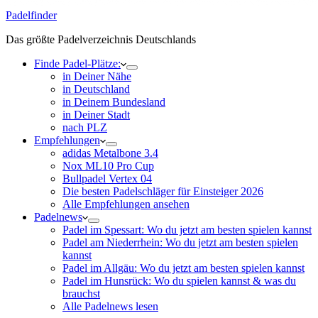
Padelfinder
Das größte Padelverzeichnis Deutschlands
Finde Padel-Plätze:
in Deiner Nähe
in Deutschland
in Deinem Bundesland
in Deiner Stadt
nach PLZ
Empfehlungen
adidas Metalbone 3.4
Nox ML10 Pro Cup
Bullpadel Vertex 04
Die besten Padelschläger für Einsteiger 2026
Alle Empfehlungen ansehen
Padelnews
Padel im Spessart: Wo du jetzt am besten spielen kannst
Padel am Niederrhein: Wo du jetzt am besten spielen
kannst
Padel im Allgäu: Wo du jetzt am besten spielen kannst
Padel im Hunsrück: Wo du spielen kannst & was du
brauchst
Alle Padelnews lesen