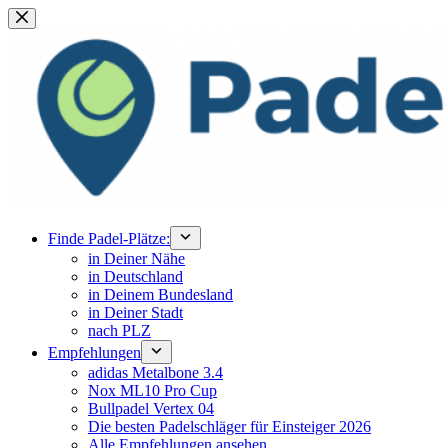
Zum
Inhalt
springen
Finde Padel-Plätze:
in Deiner Nähe
in Deutschland
in Deinem Bundesland
in Deiner Stadt
nach PLZ
Empfehlungen
adidas Metalbone 3.4
Nox ML10 Pro Cup
Bullpadel Vertex 04
Die besten Padelschläger für Einsteiger 2026
Alle Empfehlungen ansehen