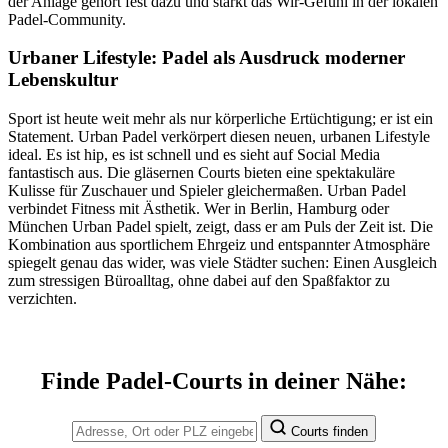
der Anlage gehört fest dazu und stärkt das Wir-Gefühl in der lokalen
Padel-Community.
Urbaner Lifestyle: Padel als Ausdruck moderner
Lebenskultur
Sport ist heute weit mehr als nur körperliche Ertüchtigung; er ist ein
Statement. Urban Padel verkörpert diesen neuen, urbanen Lifestyle
ideal. Es ist hip, es ist schnell und es sieht auf Social Media
fantastisch aus. Die gläsernen Courts bieten eine spektakuläre
Kulisse für Zuschauer und Spieler gleichermaßen. Urban Padel
verbindet Fitness mit Ästhetik. Wer in Berlin, Hamburg oder
München Urban Padel spielt, zeigt, dass er am Puls der Zeit ist. Die
Kombination aus sportlichem Ehrgeiz und entspannter Atmosphäre
spiegelt genau das wider, was viele Städter suchen: Einen Ausgleich
zum stressigen Büroalltag, ohne dabei auf den Spaßfaktor zu
verzichten.
Finde Padel-Courts in deiner Nähe:
Courts finden