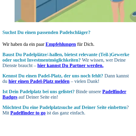
Suchst Du einen passenden Padelschläger?
Wir haben da ein paar
Empfehlungen
für Dich.
Baust Du Padel­plätze/-hallen, bietest relevante (Teil-)Gewerke
oder suchst In­vest­ment­möglich­keiten?
Wir wissen, wer Deine
Dienste braucht –
hier kannst Du Partner werden.
Kennst Du einen Padel-Platz, der uns noch fehlt?
Dann kannst
du
hier einen Padel-Platz melden
– vielen Dank!
Ist Dein Padel­platz bei uns gelistet?
Binde unsere
Padelfinder
Badges
auf Deiner Seite ein!
Möchtest Du eine Padel­platz­suche auf Deiner Seite ein­betten
?
Mit
Padelfinder to go
ist das ganz einfach.