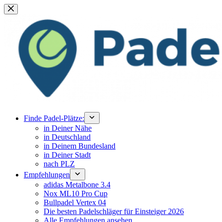
Zum
Inhalt
springen
Finde Padel-Plätze:
in Deiner Nähe
in Deutschland
in Deinem Bundesland
in Deiner Stadt
nach PLZ
Empfehlungen
adidas Metalbone 3.4
Nox ML10 Pro Cup
Bullpadel Vertex 04
Die besten Padelschläger für Einsteiger 2026
Alle Empfehlungen ansehen