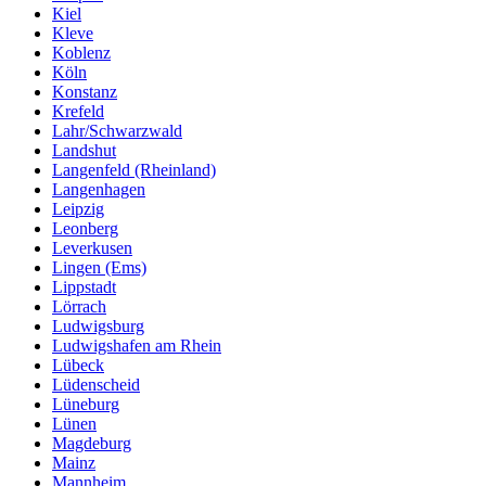
Kiel
Kleve
Koblenz
Köln
Konstanz
Krefeld
Lahr/Schwarzwald
Landshut
Langenfeld (Rheinland)
Langenhagen
Leipzig
Leonberg
Leverkusen
Lingen (Ems)
Lippstadt
Lörrach
Ludwigsburg
Ludwigshafen am Rhein
Lübeck
Lüdenscheid
Lüneburg
Lünen
Magdeburg
Mainz
Mannheim