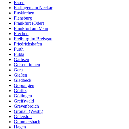
Essen
Esslingen am Neckar
Euskirchen
Flensburg
Frankfurt (Oder)
Frankfurt am Main
Frechen
Freiburg im Breisgau
Friedrichshafen
Fürth
Fulda
Garbsen
Gelsenkirchen
Gera
Gießen
Gladbeck
Göppingen
Görlitz
Göttingen
Greifswald
Grevenbroich
Gronau (Westf.)
Gütersloh
Gummersbach
Hagen