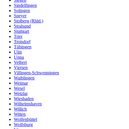
Siegen
Sindelfingen
Solingen
Speyer
Stolberg (Rhld.)
Stralsund
Stuttgart
Trier
Troisdorf
Tübingen
Ulm
Unna
Velbert
Viersen
Villingen-Schwenningen
Waiblingen
Weimar
Wesel
Wetzlar
Wiesbaden
Wilhelmshaven
Willich
Witten
Wolfenbüttel
Wolfsburg