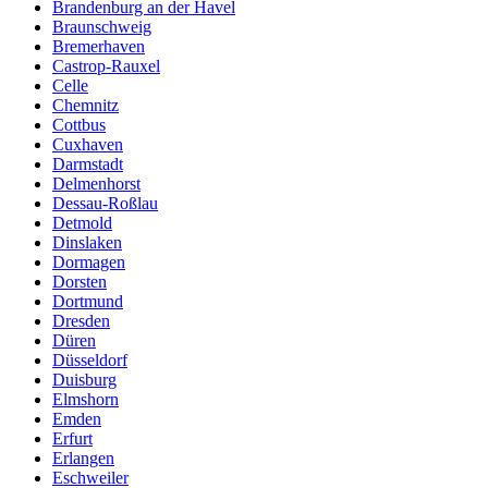
Brandenburg an der Havel
Braunschweig
Bremerhaven
Castrop-Rauxel
Celle
Chemnitz
Cottbus
Cuxhaven
Darmstadt
Delmenhorst
Dessau-Roßlau
Detmold
Dinslaken
Dormagen
Dorsten
Dortmund
Dresden
Düren
Düsseldorf
Duisburg
Elmshorn
Emden
Erfurt
Erlangen
Eschweiler