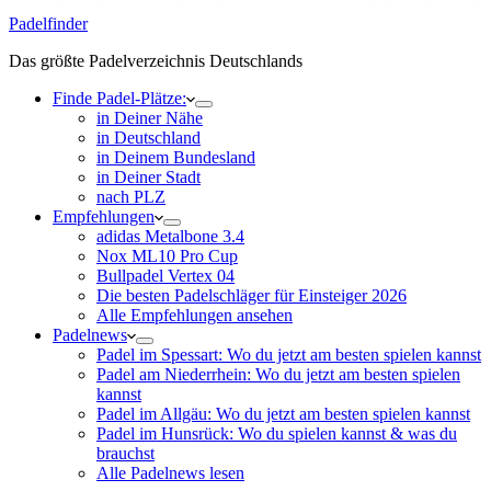
Padelfinder
Das größte Padelverzeichnis Deutschlands
Finde Padel-Plätze:
in Deiner Nähe
in Deutschland
in Deinem Bundesland
in Deiner Stadt
nach PLZ
Empfehlungen
adidas Metalbone 3.4
Nox ML10 Pro Cup
Bullpadel Vertex 04
Die besten Padelschläger für Einsteiger 2026
Alle Empfehlungen ansehen
Padelnews
Padel im Spessart: Wo du jetzt am besten spielen kannst
Padel am Niederrhein: Wo du jetzt am besten spielen
kannst
Padel im Allgäu: Wo du jetzt am besten spielen kannst
Padel im Hunsrück: Wo du spielen kannst & was du
brauchst
Alle Padelnews lesen