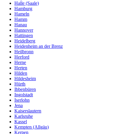
Halle (Saale)
Hamburg
Hameln
Hamm
Hanau
Hannover
Hattingen
Heidelberg
Heidenheim an der Brenz
Heilbronn
Herford
Herne
Herten
Hilden
Hildesheim
Hürth
Ibbenbüren
Ingolstadt
Iserlohn
Jena
Kaiserslautern
Karlsruhe
Kassel
Kempten (Allgäu)
Kerpen