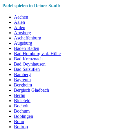
Padel spielen in Deiner Stadt:
Aachen
Aalen
Ahlen
Arnsberg
Aschaffenburg
Augsburg
Baden-Baden
Bad Homburg v. d. Höhe
Bad Kreuznach
Bad Oeynhausen
Bad Salzuflen
Bamberg
Bayreuth
Bergheim
Bergisch Gladbach
Berlin
Bielefeld
Bocholt
Bochum
Böblingen
Bonn
Bottrop