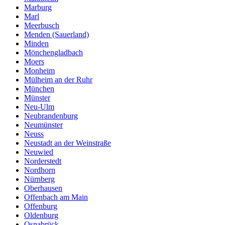
Marburg
Marl
Meerbusch
Menden (Sauerland)
Minden
Mönchengladbach
Moers
Monheim
Mülheim an der Ruhr
München
Münster
Neu-Ulm
Neubrandenburg
Neumünster
Neuss
Neustadt an der Weinstraße
Neuwied
Norderstedt
Nordhorn
Nürnberg
Oberhausen
Offenbach am Main
Offenburg
Oldenburg
Osnabrück