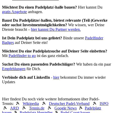
Möchtest Du einen Padelplatz/-halle bauen?
Hier kannst Du
gratis Angebote
anfragen.
Baust Du Padel­plätze/-hallen, bietest relevante (Teil-)Gewerke
oder suchst In­vest­ment­möglich­keiten?
Wir wissen, wer Deine
Dienste braucht –
hier kannst Du Partner werden.
Ist Dein Padelplatz bei uns gelistet?
Binde unsere
Padelfinder
Badges
auf Deiner Seite ein!
Möchtest Du eine Padelplatzsuche auf Deiner Seite einbetten?
Mit
Padelfinder to go
ist das ganz einfach.
Suchst Du einen passenden Padelschläger?
Wir haben da ein paar
Empfehlungen
für Dich.
Verbinde dich auf LinkedIn
-
hier
bekommst Du immer wieder
Updates
Hier findest Du noch viele weitere Informationen über Padel-
Tennis: 🎾
Wikipedia
🎾
Deutscher Padel-Verband
🎾
ISPO
🎾
ARD
🎾
Tennis.de
🎾
Google News
🎾
Padelplatz
bauen
🎾
Padelplatz Hersteller
🎾
Padel Court bauen