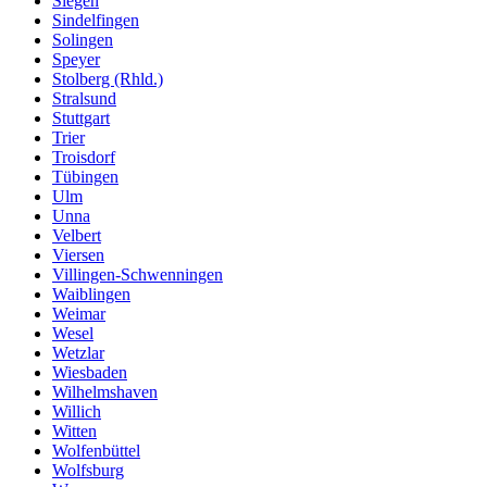
Siegen
Sindelfingen
Solingen
Speyer
Stolberg (Rhld.)
Stralsund
Stuttgart
Trier
Troisdorf
Tübingen
Ulm
Unna
Velbert
Viersen
Villingen-Schwenningen
Waiblingen
Weimar
Wesel
Wetzlar
Wiesbaden
Wilhelmshaven
Willich
Witten
Wolfenbüttel
Wolfsburg