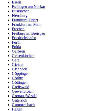
Essen
Esslingen am Neckar
Euskirchen
Flensburg
Frankfurt (Oder)
Frankfurt am Main
Frechen
Freiburg im Breisgau
Friedrichshafen
Fürth
Fulda
Garbsen
Gelsenkirchen
Gera
Gießen
Gladbeck
Göppingen
Görlitz
Göttingen
Greifswald
Grevenbroich
Gronau (Westf.)
Gütersloh
Gummersbach
Hagen