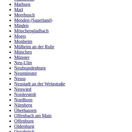
Marburg
Marl
Meerbusch
Menden (Sauerland)
Minden
Mönchengladbach
Moers
Monheim
Mülheim an der Ruhr
München
Münster
Neu-Ulm
Neubrandenburg
Neumünster
Neuss
Neustadt an der Weinstraße
Neuwied
Norderstedt
Nordhorn
Nürnberg
Oberhausen
Offenbach am Main
Offenburg
Oldenburg
Osnabrück