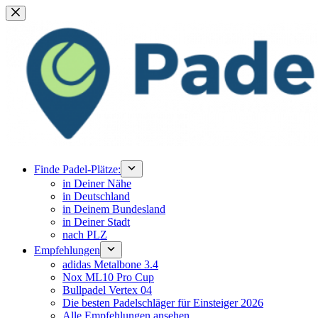
Zum
Inhalt
springen
Finde Padel-Plätze:
in Deiner Nähe
in Deutschland
in Deinem Bundesland
in Deiner Stadt
nach PLZ
Empfehlungen
adidas Metalbone 3.4
Nox ML10 Pro Cup
Bullpadel Vertex 04
Die besten Padelschläger für Einsteiger 2026
Alle Empfehlungen ansehen