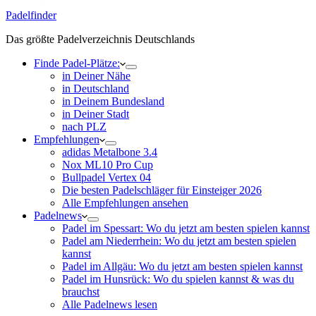
Padelfinder
Das größte Padelverzeichnis Deutschlands
Finde Padel-Plätze:
in Deiner Nähe
in Deutschland
in Deinem Bundesland
in Deiner Stadt
nach PLZ
Empfehlungen
adidas Metalbone 3.4
Nox ML10 Pro Cup
Bullpadel Vertex 04
Die besten Padelschläger für Einsteiger 2026
Alle Empfehlungen ansehen
Padelnews
Padel im Spessart: Wo du jetzt am besten spielen kannst
Padel am Niederrhein: Wo du jetzt am besten spielen
kannst
Padel im Allgäu: Wo du jetzt am besten spielen kannst
Padel im Hunsrück: Wo du spielen kannst & was du
brauchst
Alle Padelnews lesen