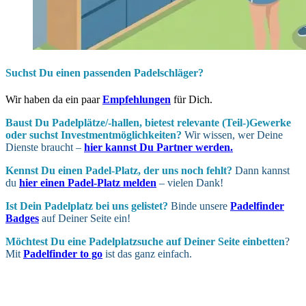
Suchst Du einen passenden Padelschläger?
Wir haben da ein paar
Empfehlungen
für Dich.
Baust Du Padel­plätze/-hallen, bietest relevante (Teil-)Gewerke
oder suchst In­vest­ment­möglich­keiten?
Wir wissen, wer Deine
Dienste braucht –
hier kannst Du Partner werden.
Kennst Du einen Padel-Platz, der uns noch fehlt?
Dann kannst
du
hier einen Padel-Platz melden
– vielen Dank!
Ist Dein Padel­platz bei uns gelistet?
Binde unsere
Padelfinder
Badges
auf Deiner Seite ein!
Möchtest Du eine Padel­platz­suche auf Deiner Seite ein­betten
?
Mit
Padelfinder to go
ist das ganz einfach.