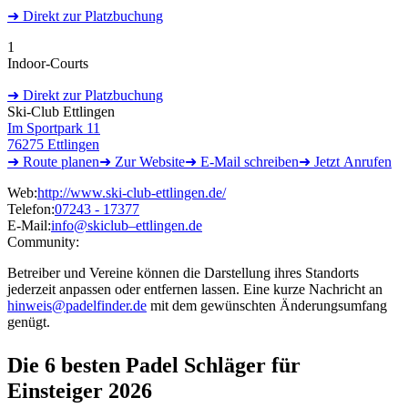
➜
Direkt
zur Platzbuchung
1
Indoor-Courts
➜
Direkt
zur Platzbuchung
Ski-Club Ettlingen
Im Sportpark 11
76275 Ettlingen
➜ Route
planen
➜
Zur
Website
➜ E-Mail
schreiben
➜
Jetzt
Anrufen
Web:
http://www.ski-club-ettlingen.de/
Telefon:
07243 - 17377
E-Mail:
info@skiclub–ettlingen.de
Community:
Betreiber und Vereine können die Darstellung ihres Standorts
jederzeit anpassen oder entfernen lassen. Eine kurze Nachricht an
hinweis@padelfinder.de
mit dem gewünschten Änderungsumfang
genügt.
Die 6 besten
Padel Schläger für
Einsteiger 2026