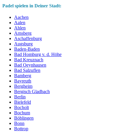
Padel spielen in Deiner Stadt:
Aachen
Aalen
Ahlen
Arnsberg
Aschaffenburg
Augsburg
Baden-Baden
Bad Homburg v. d. Höhe
Bad Kreuznach
Bad Oeynhausen
Bad Salzuflen
Bamberg
Bayreuth
Bergheim
Bergisch Gladbach
Berlin
Bielefeld
Bocholt
Bochum
Böblingen
Bonn
Bottrop