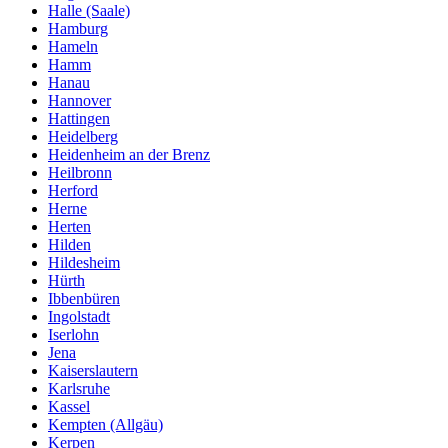
Halle (Saale)
Hamburg
Hameln
Hamm
Hanau
Hannover
Hattingen
Heidelberg
Heidenheim an der Brenz
Heilbronn
Herford
Herne
Herten
Hilden
Hildesheim
Hürth
Ibbenbüren
Ingolstadt
Iserlohn
Jena
Kaiserslautern
Karlsruhe
Kassel
Kempten (Allgäu)
Kerpen