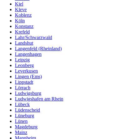
Kiel
Kleve
Koblenz
Köln
Konstanz
Krefeld
Lahr/Schwarzwald
Landshut
Langenfeld (Rheinland)
Langenhagen
Leipzig
Leonberg
Leverkusen
Lingen (Ems)
Lippstadt
Lörrach
Ludwigsburg
Ludwigshafen am Rhein
Lübeck
Lüdenscheid
Lüneburg
Lünen
Magdeburg
Mainz
Mannheim