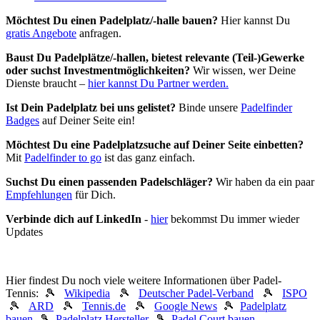
Möchtest Du einen Padelplatz/-halle bauen?
Hier kannst Du
gratis Angebote
anfragen.
Baust Du Padel­plätze/-hallen, bietest relevante (Teil-)Gewerke
oder suchst In­vest­ment­möglich­keiten?
Wir wissen, wer Deine
Dienste braucht –
hier kannst Du Partner werden.
Ist Dein Padelplatz bei uns gelistet?
Binde unsere
Padelfinder
Badges
auf Deiner Seite ein!
Möchtest Du eine Padelplatzsuche auf Deiner Seite einbetten?
Mit
Padelfinder to go
ist das ganz einfach.
Suchst Du einen passenden Padelschläger?
Wir haben da ein paar
Empfehlungen
für Dich.
Verbinde dich auf LinkedIn
-
hier
bekommst Du immer wieder
Updates
Hier findest Du noch viele weitere Informationen über Padel-
Tennis: 🎾
Wikipedia
🎾
Deutscher Padel-Verband
🎾
ISPO
🎾
ARD
🎾
Tennis.de
🎾
Google News
🎾
Padelplatz
bauen
🎾
Padelplatz Hersteller
🎾
Padel Court bauen