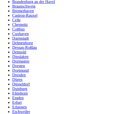
Brandenburg an der Havel
Braunschweig
Bremerhaven
Castrop-Rauxel
Celle
Chemnitz
Cottbus
Cuxhaven
Darmstadt
Delmenhorst
Dessau-Roßlau
Detmold
Dinslaken
Dormagen
Dorsten
Dortmund
Dresden
Düren
Düsseldorf
Duisburg
Elmshorn
Emden
Erfurt
Erlangen
Eschweiler