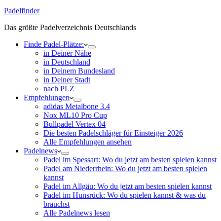
Padelfinder
Das größte Padelverzeichnis Deutschlands
Finde Padel-Plätze:
in Deiner Nähe
in Deutschland
in Deinem Bundesland
in Deiner Stadt
nach PLZ
Empfehlungen
adidas Metalbone 3.4
Nox ML10 Pro Cup
Bullpadel Vertex 04
Die besten Padelschläger für Einsteiger 2026
Alle Empfehlungen ansehen
Padelnews
Padel im Spessart: Wo du jetzt am besten spielen kannst
Padel am Niederrhein: Wo du jetzt am besten spielen
kannst
Padel im Allgäu: Wo du jetzt am besten spielen kannst
Padel im Hunsrück: Wo du spielen kannst & was du
brauchst
Alle Padelnews lesen