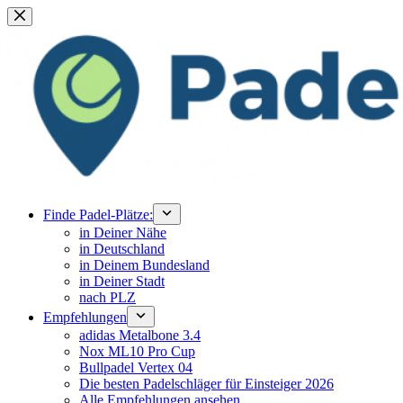
Zum
Inhalt
springen
Finde Padel-Plätze:
in Deiner Nähe
in Deutschland
in Deinem Bundesland
in Deiner Stadt
nach PLZ
Empfehlungen
adidas Metalbone 3.4
Nox ML10 Pro Cup
Bullpadel Vertex 04
Die besten Padelschläger für Einsteiger 2026
Alle Empfehlungen ansehen