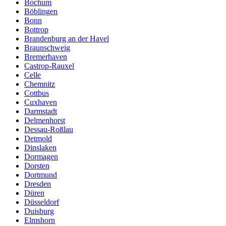
Bochum
Böblingen
Bonn
Bottrop
Brandenburg an der Havel
Braunschweig
Bremerhaven
Castrop-Rauxel
Celle
Chemnitz
Cottbus
Cuxhaven
Darmstadt
Delmenhorst
Dessau-Roßlau
Detmold
Dinslaken
Dormagen
Dorsten
Dortmund
Dresden
Düren
Düsseldorf
Duisburg
Elmshorn