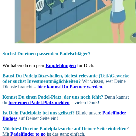
Suchst Du einen passenden Padelschläger?
Wir haben da ein paar
Empfehlungen
für Dich.
Baust Du Padel­plätze/-hallen, bietest relevante (Teil-)Gewerke
oder suchst In­vest­ment­möglich­keiten?
Wir wissen, wer Deine
Dienste braucht –
hier kannst Du Partner werden.
Kennst Du einen Padel-Platz, der uns noch fehlt?
Dann kannst
du
hier einen Padel-Platz melden
– vielen Dank!
Ist Dein Padel­platz bei uns gelistet?
Binde unsere
Padelfinder
Badges
auf Deiner Seite ein!
Möchtest Du eine Padel­platz­suche auf Deiner Seite ein­betten
?
Mit
Padelfinder to go
ist das ganz einfach.