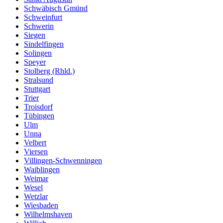
Schwäbisch Gmünd
Schweinfurt
Schwerin
Siegen
Sindelfingen
Solingen
Speyer
Stolberg (Rhld.)
Stralsund
Stuttgart
Trier
Troisdorf
Tübingen
Ulm
Unna
Velbert
Viersen
Villingen-Schwenningen
Waiblingen
Weimar
Wesel
Wetzlar
Wiesbaden
Wilhelmshaven