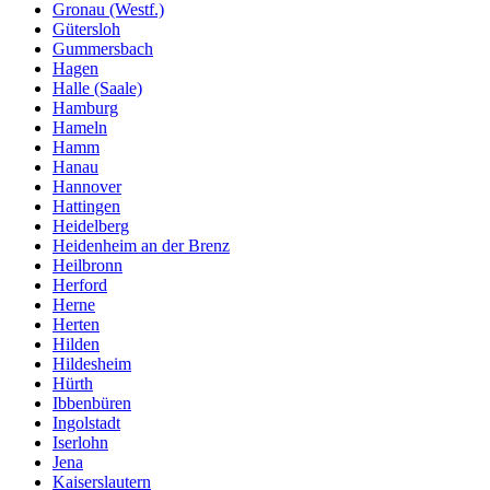
Gronau (Westf.)
Gütersloh
Gummersbach
Hagen
Halle (Saale)
Hamburg
Hameln
Hamm
Hanau
Hannover
Hattingen
Heidelberg
Heidenheim an der Brenz
Heilbronn
Herford
Herne
Herten
Hilden
Hildesheim
Hürth
Ibbenbüren
Ingolstadt
Iserlohn
Jena
Kaiserslautern