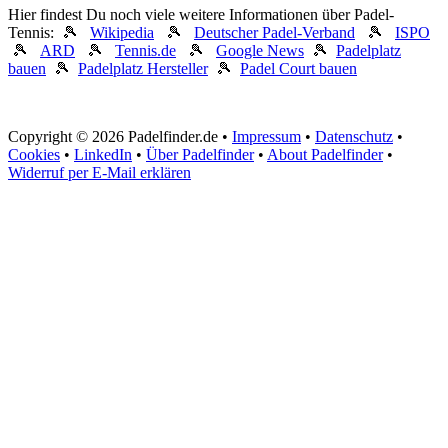
Hier findest Du noch viele weitere Informationen über Padel-
Tennis: 🎾
Wikipedia
🎾
Deutscher Padel-Verband
🎾
ISPO
🎾
ARD
🎾
Tennis.de
🎾
Google News
🎾
Padelplatz
bauen
🎾
Padelplatz Hersteller
🎾
Padel Court bauen
Copyright © 2026 Padelfinder.de •
Impressum
•
Datenschutz
•
Cookies
•
LinkedIn
•
Über Padelfinder
•
About Padelfinder
•
Widerruf per E-Mail erklären