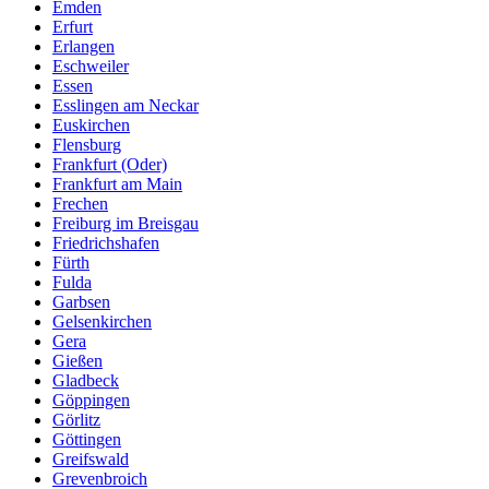
Emden
Erfurt
Erlangen
Eschweiler
Essen
Esslingen am Neckar
Euskirchen
Flensburg
Frankfurt (Oder)
Frankfurt am Main
Frechen
Freiburg im Breisgau
Friedrichshafen
Fürth
Fulda
Garbsen
Gelsenkirchen
Gera
Gießen
Gladbeck
Göppingen
Görlitz
Göttingen
Greifswald
Grevenbroich