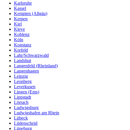
Karlsruhe
Kassel
Kempten (Allgäu)
Kerpen
Kiel
Kleve
Koblenz
Köln
Konstanz
Krefeld
Lahr/Schwarzwald
Landshut
Langenfeld (Rheinland)
Langenhagen
Leipzig
Leonberg
Leverkusen
Lingen (Ems)
Lippstadt
Lörrach
Ludwigsburg
Ludwigshafen am Rhein
Lübeck
Lüdenscheid
Lüneburg