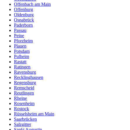
Offenbach am Main
Offenburg
Oldenburg
Osnabrück
Paderborn
Passau
Peine
Pforzheim
Plauen
Potsdam
Pulheim
Rastatt
Ratingen
Ravensburg
Recklinghausen
Regensburg
Remscheid
Reutlingen
Rheine
Rosenheim
Rostock
Rüsselsheim am Main
Saarbrücken
Salzgitter
Sankt Augustin