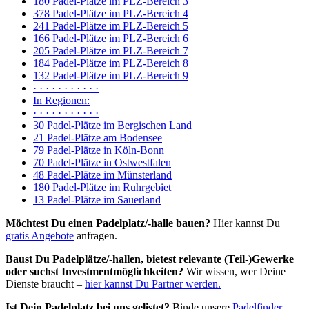
180 Padel-Plätze im PLZ-Bereich 3
378 Padel-Plätze im PLZ-Bereich 4
241 Padel-Plätze im PLZ-Bereich 5
166 Padel-Plätze im PLZ-Bereich 6
205 Padel-Plätze im PLZ-Bereich 7
184 Padel-Plätze im PLZ-Bereich 8
132 Padel-Plätze im PLZ-Bereich 9
· · · · · · · · · · ·
In Regionen:
· · · · · · · · · · ·
30 Padel-Plätze im Bergischen Land
21 Padel-Plätze am Bodensee
79 Padel-Plätze in Köln-Bonn
70 Padel-Plätze in Ostwestfalen
48 Padel-Plätze im Münsterland
180 Padel-Plätze im Ruhrgebiet
13 Padel-Plätze im Sauerland
Möchtest Du einen Padelplatz/-halle bauen?
Hier kannst Du
gratis Angebote
anfragen.
Baust Du Padel­plätze/-hallen, bietest relevante (Teil-)Gewerke
oder suchst In­vest­ment­möglich­keiten?
Wir wissen, wer Deine
Dienste braucht –
hier kannst Du Partner werden.
Ist Dein Padelplatz bei uns gelistet?
Binde unsere
Padelfinder