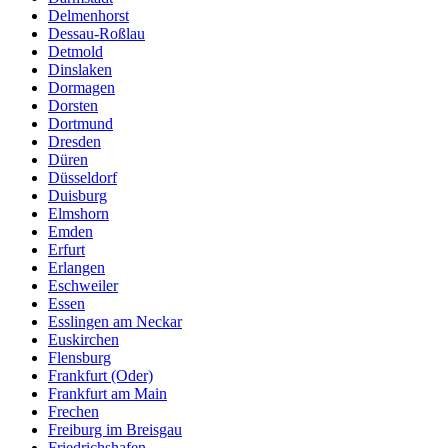
Delmenhorst
Dessau-Roßlau
Detmold
Dinslaken
Dormagen
Dorsten
Dortmund
Dresden
Düren
Düsseldorf
Duisburg
Elmshorn
Emden
Erfurt
Erlangen
Eschweiler
Essen
Esslingen am Neckar
Euskirchen
Flensburg
Frankfurt (Oder)
Frankfurt am Main
Frechen
Freiburg im Breisgau
Friedrichshafen