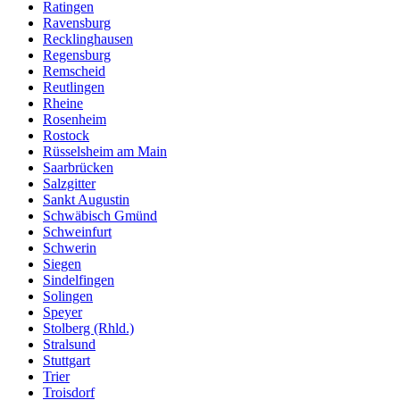
Ratingen
Ravensburg
Recklinghausen
Regensburg
Remscheid
Reutlingen
Rheine
Rosenheim
Rostock
Rüsselsheim am Main
Saarbrücken
Salzgitter
Sankt Augustin
Schwäbisch Gmünd
Schweinfurt
Schwerin
Siegen
Sindelfingen
Solingen
Speyer
Stolberg (Rhld.)
Stralsund
Stuttgart
Trier
Troisdorf