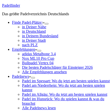
Padelfinder
Das größte Padelverzeichnis Deutschlands
Finde Padel-Plätze:
in Deiner Nähe
in Deutschland
in Deinem Bundesland
in Deiner Stadt
nach PLZ
Empfehlungen
adidas Metalbone 3.4
Nox ML10 Pro Cup
Bullpadel Vertex 04
Die besten Padelschläger für Einsteiger 2026
Alle Empfehlungen ansehen
Padelnews
Padel im Spessart: Wo du jetzt am besten spielen kannst
Padel am Niederrhein: Wo du jetzt am besten spielen
kannst
Padel im Allgäu: Wo du jetzt am besten spielen kannst
Padel im Hunsrück: Wo du spielen kannst & was du
brauchst
Alle Padelnews lesen