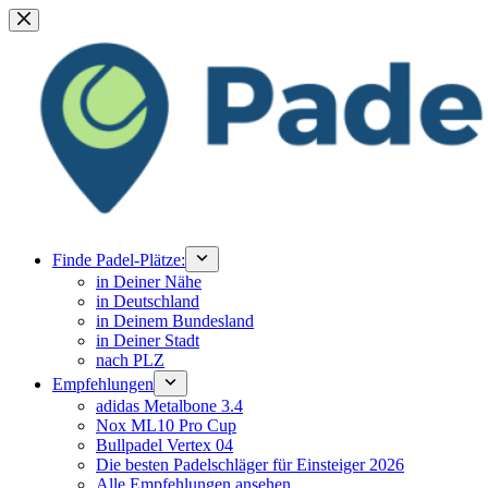
Zum
Inhalt
springen
Finde Padel-Plätze:
in Deiner Nähe
in Deutschland
in Deinem Bundesland
in Deiner Stadt
nach PLZ
Empfehlungen
adidas Metalbone 3.4
Nox ML10 Pro Cup
Bullpadel Vertex 04
Die besten Padelschläger für Einsteiger 2026
Alle Empfehlungen ansehen