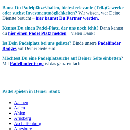
Baust Du Padel­plätze/-hallen, bietest relevante (Teil-)Gewerke
oder suchst In­vest­ment­möglich­keiten?
Wir wissen, wer Deine
Dienste braucht –
hier kannst Du Partner werden.
Kennst Du einen Padel-Platz, der uns noch fehlt?
Dann kannst
du
hier einen Padel-Platz melden
– vielen Dank!
Ist Dein Padel­platz bei uns gelistet?
Binde unsere
Padelfinder
Badges
auf Deiner Seite ein!
Möchtest Du eine Padel­platz­suche auf Deiner Seite ein­betten
?
Mit
Padelfinder to go
ist das ganz einfach.
Padel spielen in Deiner Stadt:
Aachen
Aalen
Ahlen
Arnsberg
Aschaffenburg
Augsburg