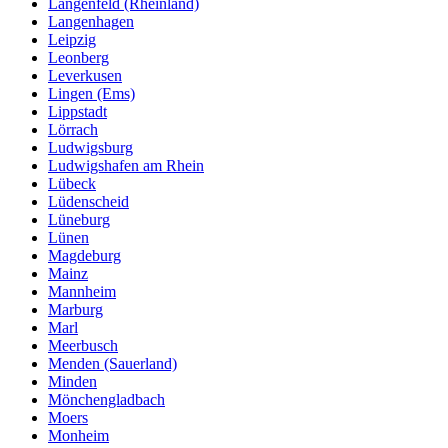
Langenfeld (Rheinland)
Langenhagen
Leipzig
Leonberg
Leverkusen
Lingen (Ems)
Lippstadt
Lörrach
Ludwigsburg
Ludwigshafen am Rhein
Lübeck
Lüdenscheid
Lüneburg
Lünen
Magdeburg
Mainz
Mannheim
Marburg
Marl
Meerbusch
Menden (Sauerland)
Minden
Mönchengladbach
Moers
Monheim