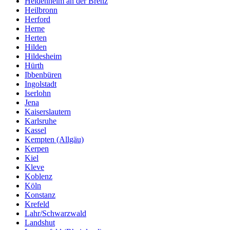
Heidenheim an der Brenz
Heilbronn
Herford
Herne
Herten
Hilden
Hildesheim
Hürth
Ibbenbüren
Ingolstadt
Iserlohn
Jena
Kaiserslautern
Karlsruhe
Kassel
Kempten (Allgäu)
Kerpen
Kiel
Kleve
Koblenz
Köln
Konstanz
Krefeld
Lahr/Schwarzwald
Landshut