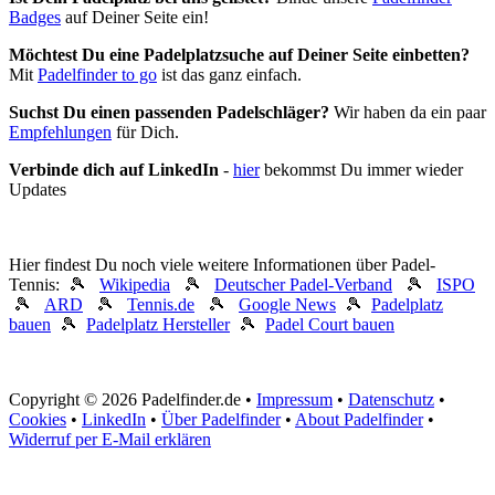
Badges
auf Deiner Seite ein!
Möchtest Du eine Padelplatzsuche auf Deiner Seite einbetten?
Mit
Padelfinder to go
ist das ganz einfach.
Suchst Du einen passenden Padelschläger?
Wir haben da ein paar
Empfehlungen
für Dich.
Verbinde dich auf LinkedIn
-
hier
bekommst Du immer wieder
Updates
Hier findest Du noch viele weitere Informationen über Padel-
Tennis: 🎾
Wikipedia
🎾
Deutscher Padel-Verband
🎾
ISPO
🎾
ARD
🎾
Tennis.de
🎾
Google News
🎾
Padelplatz
bauen
🎾
Padelplatz Hersteller
🎾
Padel Court bauen
Copyright © 2026 Padelfinder.de •
Impressum
•
Datenschutz
•
Cookies
•
LinkedIn
•
Über Padelfinder
•
About Padelfinder
•
Widerruf per E-Mail erklären