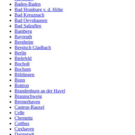
Baden-Baden
Bad Homburg v. d. Höhe
Bad Kreuznach
Bad Oeynhausen
Bad Salzuflen
Bamberg
Bayreuth
Bergheim
Bergisch Gladbach
Berlin
Bielefeld
Bocholt
Bochum
Böblingen
Bonn
Bottrop
Brandenburg an der Havel
Braunschweig
Bremerhaven
Castrop-Rauxel
Celle
Chemnitz
Cottbus
Cuxhaven
Darmstadt