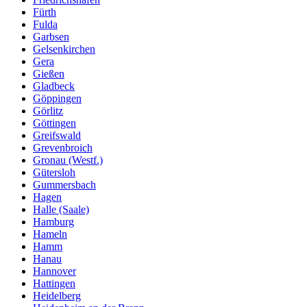
Fürth
Fulda
Garbsen
Gelsenkirchen
Gera
Gießen
Gladbeck
Göppingen
Görlitz
Göttingen
Greifswald
Grevenbroich
Gronau (Westf.)
Gütersloh
Gummersbach
Hagen
Halle (Saale)
Hamburg
Hameln
Hamm
Hanau
Hannover
Hattingen
Heidelberg