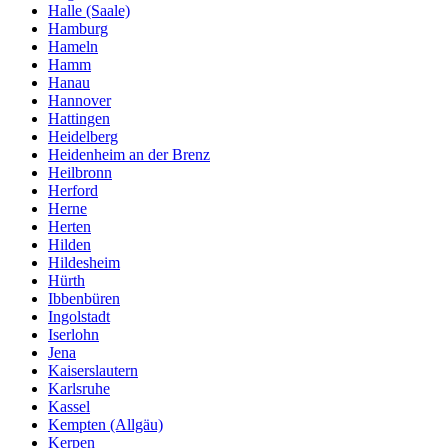
Halle (Saale)
Hamburg
Hameln
Hamm
Hanau
Hannover
Hattingen
Heidelberg
Heidenheim an der Brenz
Heilbronn
Herford
Herne
Herten
Hilden
Hildesheim
Hürth
Ibbenbüren
Ingolstadt
Iserlohn
Jena
Kaiserslautern
Karlsruhe
Kassel
Kempten (Allgäu)
Kerpen