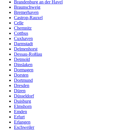
Brandenburg an der Havel
Braunschweig
Bremerhaven
Castrop-Rauxel
Celle
Chemnitz
Cottbus
Cuxhaven
Darmstadt
Delmenhorst
Dessau-Roßlau
Detmold
Dinslaken
Dormagen
Dorsten
Dortmund
Dresden
Düren
Düsseldorf
Duisburg
Elmshorn
Emden
Erfurt
Erlangen
Eschweiler