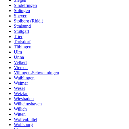
Siegen
Sindelfingen
Solingen
Speyer
Stolberg (Rhld.)
Stralsund
Stuttgart
Trier
Troisdorf
Tübingen
Ulm
Unna
Velbert
Viersen
Villingen-Schwenningen
Waiblingen
Weimar
Wesel
Wetzlar
Wiesbaden
Wilhelmshaven
Willich
Witten
Wolfenbüttel
Wolfsburg