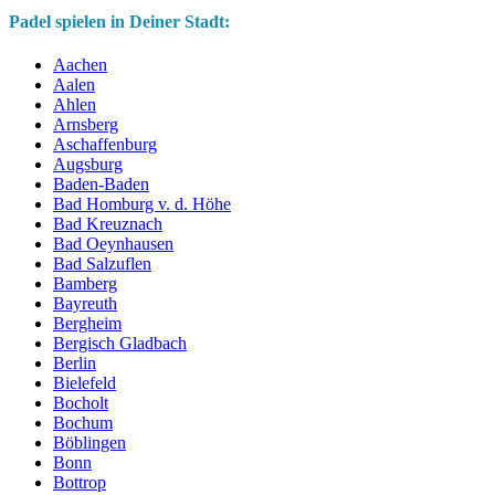
Padel spielen in Deiner Stadt:
Aachen
Aalen
Ahlen
Arnsberg
Aschaffenburg
Augsburg
Baden-Baden
Bad Homburg v. d. Höhe
Bad Kreuznach
Bad Oeynhausen
Bad Salzuflen
Bamberg
Bayreuth
Bergheim
Bergisch Gladbach
Berlin
Bielefeld
Bocholt
Bochum
Böblingen
Bonn
Bottrop