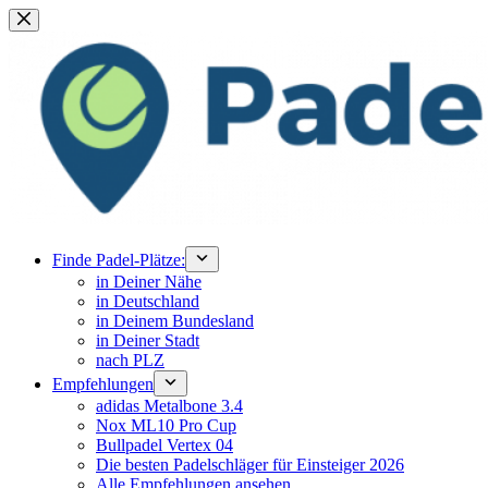
Zum
Inhalt
springen
Finde Padel-Plätze:
in Deiner Nähe
in Deutschland
in Deinem Bundesland
in Deiner Stadt
nach PLZ
Empfehlungen
adidas Metalbone 3.4
Nox ML10 Pro Cup
Bullpadel Vertex 04
Die besten Padelschläger für Einsteiger 2026
Alle Empfehlungen ansehen