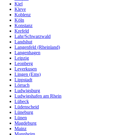
Kiel
Kleve
Koblenz
Köln
Konstanz
Krefeld
Lahr/Schwarzwald
Landshut
Langenfeld (Rheinland)
Langenhagen
Leipzig
Leonberg
Leverkusen
Lingen (Ems)
Lippstadt
Lörrach
Ludwigsburg
Ludwigshafen am Rhein
Lübeck
Lüdenscheid
Lüneburg
Lünen
Magdeburg
Mainz
Mannheim