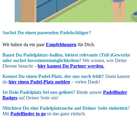
Suchst Du einen passenden Padelschläger?
Wir haben da ein paar
Empfehlungen
für Dich.
Baust Du Padel­plätze/-hallen, bietest relevante (Teil-)Gewerke
oder suchst In­vest­ment­möglich­keiten?
Wir wissen, wer Deine
Dienste braucht –
hier kannst Du Partner werden.
Kennst Du einen Padel-Platz, der uns noch fehlt?
Dann kannst
du
hier einen Padel-Platz melden
– vielen Dank!
Ist Dein Padel­platz bei uns gelistet?
Binde unsere
Padelfinder
Badges
auf Deiner Seite ein!
Möchtest Du eine Padel­platz­suche auf Deiner Seite ein­betten
?
Mit
Padelfinder to go
ist das ganz einfach.