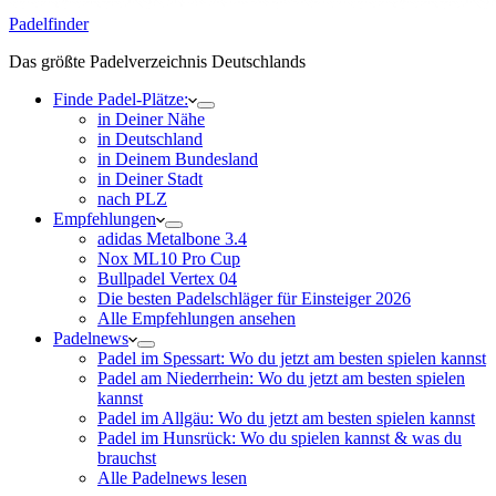
Padelfinder
Das größte Padelverzeichnis Deutschlands
Finde Padel-Plätze:
in Deiner Nähe
in Deutschland
in Deinem Bundesland
in Deiner Stadt
nach PLZ
Empfehlungen
adidas Metalbone 3.4
Nox ML10 Pro Cup
Bullpadel Vertex 04
Die besten Padelschläger für Einsteiger 2026
Alle Empfehlungen ansehen
Padelnews
Padel im Spessart: Wo du jetzt am besten spielen kannst
Padel am Niederrhein: Wo du jetzt am besten spielen
kannst
Padel im Allgäu: Wo du jetzt am besten spielen kannst
Padel im Hunsrück: Wo du spielen kannst & was du
brauchst
Alle Padelnews lesen