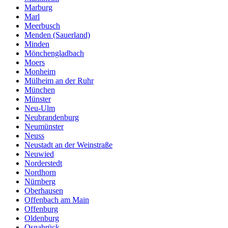
Marburg
Marl
Meerbusch
Menden (Sauerland)
Minden
Mönchengladbach
Moers
Monheim
Mülheim an der Ruhr
München
Münster
Neu-Ulm
Neubrandenburg
Neumünster
Neuss
Neustadt an der Weinstraße
Neuwied
Norderstedt
Nordhorn
Nürnberg
Oberhausen
Offenbach am Main
Offenburg
Oldenburg
Osnabrück