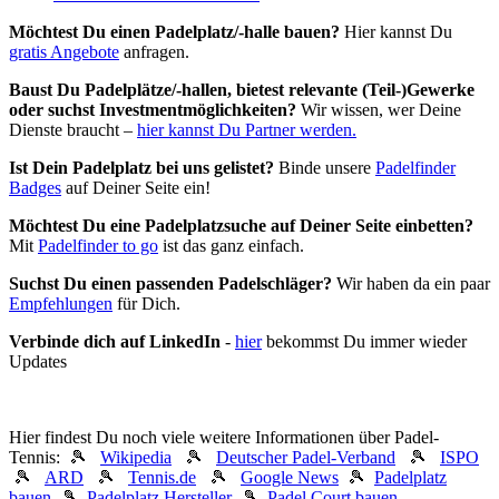
Möchtest Du einen Padelplatz/-halle bauen?
Hier kannst Du
gratis Angebote
anfragen.
Baust Du Padel­plätze/-hallen, bietest relevante (Teil-)Gewerke
oder suchst In­vest­ment­möglich­keiten?
Wir wissen, wer Deine
Dienste braucht –
hier kannst Du Partner werden.
Ist Dein Padelplatz bei uns gelistet?
Binde unsere
Padelfinder
Badges
auf Deiner Seite ein!
Möchtest Du eine Padelplatzsuche auf Deiner Seite einbetten?
Mit
Padelfinder to go
ist das ganz einfach.
Suchst Du einen passenden Padelschläger?
Wir haben da ein paar
Empfehlungen
für Dich.
Verbinde dich auf LinkedIn
-
hier
bekommst Du immer wieder
Updates
Hier findest Du noch viele weitere Informationen über Padel-
Tennis: 🎾
Wikipedia
🎾
Deutscher Padel-Verband
🎾
ISPO
🎾
ARD
🎾
Tennis.de
🎾
Google News
🎾
Padelplatz
bauen
🎾
Padelplatz Hersteller
🎾
Padel Court bauen