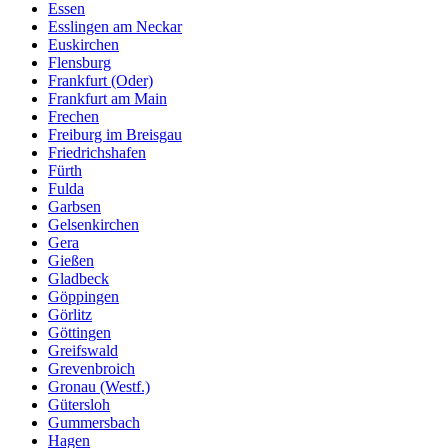
Essen
Esslingen am Neckar
Euskirchen
Flensburg
Frankfurt (Oder)
Frankfurt am Main
Frechen
Freiburg im Breisgau
Friedrichshafen
Fürth
Fulda
Garbsen
Gelsenkirchen
Gera
Gießen
Gladbeck
Göppingen
Görlitz
Göttingen
Greifswald
Grevenbroich
Gronau (Westf.)
Gütersloh
Gummersbach
Hagen