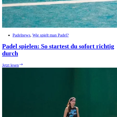
Padelnews
,
Wie spielt man Padel?
Padel spielen: So startest du sofort richtig
durch
Padel
Jetzt lesen
spielen:
So
startest
du
sofort
richtig
durch