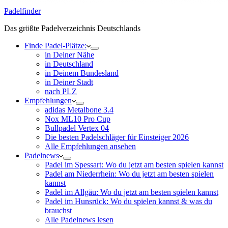
Padelfinder
Das größte Padelverzeichnis Deutschlands
Finde Padel-Plätze:
in Deiner Nähe
in Deutschland
in Deinem Bundesland
in Deiner Stadt
nach PLZ
Empfehlungen
adidas Metalbone 3.4
Nox ML10 Pro Cup
Bullpadel Vertex 04
Die besten Padelschläger für Einsteiger 2026
Alle Empfehlungen ansehen
Padelnews
Padel im Spessart: Wo du jetzt am besten spielen kannst
Padel am Niederrhein: Wo du jetzt am besten spielen
kannst
Padel im Allgäu: Wo du jetzt am besten spielen kannst
Padel im Hunsrück: Wo du spielen kannst & was du
brauchst
Alle Padelnews lesen