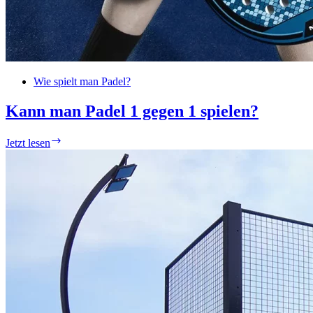
Wie spielt man Padel?
Kann man Padel 1 gegen 1 spielen?
Kann
Jetzt lesen
man
Padel
1
gegen
1
spielen?