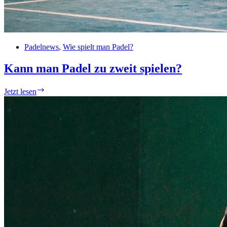
Padelnews
,
Wie spielt man Padel?
Kann man Padel zu zweit spielen?
Kann
Jetzt lesen
man
Padel
zu
zweit
spielen?