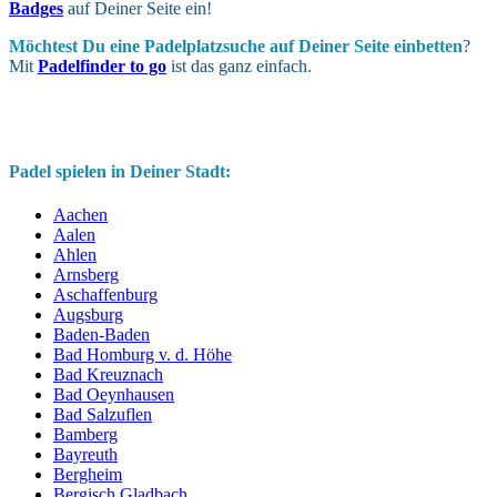
Badges
auf Deiner Seite ein!
Möchtest Du eine Padel­platz­suche auf Deiner Seite ein­betten
?
Mit
Padelfinder to go
ist das ganz einfach.
Padel spielen in Deiner Stadt:
Aachen
Aalen
Ahlen
Arnsberg
Aschaffenburg
Augsburg
Baden-Baden
Bad Homburg v. d. Höhe
Bad Kreuznach
Bad Oeynhausen
Bad Salzuflen
Bamberg
Bayreuth
Bergheim
Bergisch Gladbach