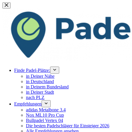
Zum
Inhalt
springen
Finde Padel-Plätze:
in Deiner Nähe
in Deutschland
in Deinem Bundesland
in Deiner Stadt
nach PLZ
Empfehlungen
adidas Metalbone 3.4
Nox ML10 Pro Cup
Bullpadel Vertex 04
Die besten Padelschläger für Einsteiger 2026
Alle Empfehlungen ansehen