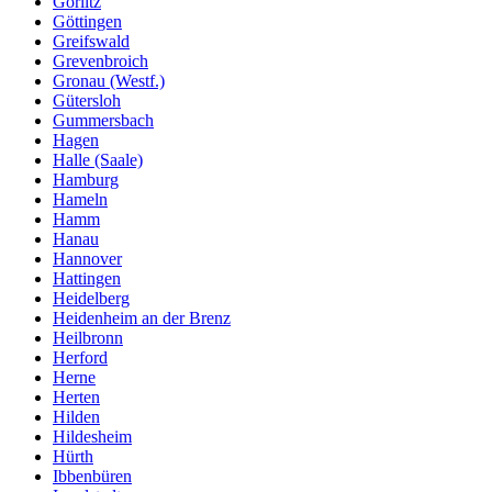
Görlitz
Göttingen
Greifswald
Grevenbroich
Gronau (Westf.)
Gütersloh
Gummersbach
Hagen
Halle (Saale)
Hamburg
Hameln
Hamm
Hanau
Hannover
Hattingen
Heidelberg
Heidenheim an der Brenz
Heilbronn
Herford
Herne
Herten
Hilden
Hildesheim
Hürth
Ibbenbüren