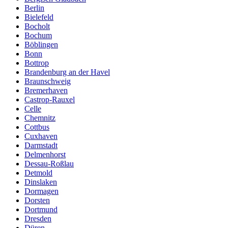
Berlin
Bielefeld
Bocholt
Bochum
Böblingen
Bonn
Bottrop
Brandenburg an der Havel
Braunschweig
Bremerhaven
Castrop-Rauxel
Celle
Chemnitz
Cottbus
Cuxhaven
Darmstadt
Delmenhorst
Dessau-Roßlau
Detmold
Dinslaken
Dormagen
Dorsten
Dortmund
Dresden
Düren