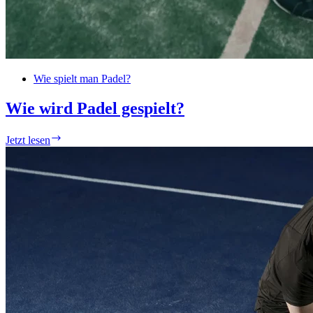
Wie spielt man Padel?
Wie wird Padel gespielt?
Wie
Jetzt lesen
wird
Padel
gespielt?