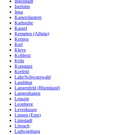
Ingolstadt
Iserlohn
Jena
Kaiserslautern
Karlsruhe
Kassel
Kempten (Allgäu)
Kerpen
Kiel
Kleve
Koblenz
Köln
Konstanz
Krefeld
Lahr/Schwarzwald
Landshut
Langenfeld (Rheinland)
Langenhagen
Leipzig
Leonberg
Leverkusen
Lingen (Ems)
Lippstadt
Lörrach
Ludwigsburg