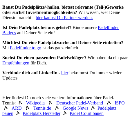
Baust Du Padel­plätze/-hallen, bietest relevante (Teil-)Gewerke
oder suchst In­vest­ment­möglich­keiten?
Wir wissen, wer Deine
Dienste braucht –
hier kannst Du Partner werden.
Ist Dein Padelplatz bei uns gelistet?
Binde unsere
Padelfinder
Badges
auf Deiner Seite ein!
Möchtest Du eine Padelplatzsuche auf Deiner Seite einbetten?
Mit
Padelfinder to go
ist das ganz einfach.
Suchst Du einen passenden Padelschläger?
Wir haben da ein paar
Empfehlungen
für Dich.
Verbinde dich auf LinkedIn
-
hier
bekommst Du immer wieder
Updates
Hier findest Du noch viele weitere Informationen über Padel-
Tennis: 🎾
Wikipedia
🎾
Deutscher Padel-Verband
🎾
ISPO
🎾
ARD
🎾
Tennis.de
🎾
Google News
🎾
Padelplatz
bauen
🎾
Padelplatz Hersteller
🎾
Padel Court bauen