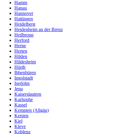
Hamm
Hanau
Hannover
Hattingen
Heidelberg
Heidenheim an der Brenz
Heilbronn
Herford
Herne
Herten
Hilden
Hildesheim
Hürth
Ibbenbüren
Ingolstadt
Iserlohn
Jena
Kaiserslautern
Karlsruhe
Kassel
Kempten (Allgäu)
Kerpen
Kiel
Kleve
Koblenz