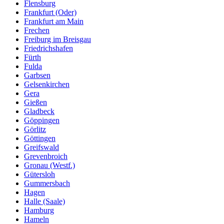
Flensburg
Frankfurt (Oder)
Frankfurt am Main
Frechen
Freiburg im Breisgau
Friedrichshafen
Fürth
Fulda
Garbsen
Gelsenkirchen
Gera
Gießen
Gladbeck
Göppingen
Görlitz
Göttingen
Greifswald
Grevenbroich
Gronau (Westf.)
Gütersloh
Gummersbach
Hagen
Halle (Saale)
Hamburg
Hameln