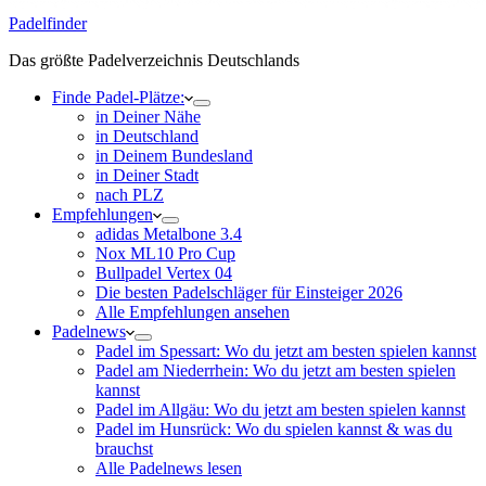
Padelfinder
Das größte Padelverzeichnis Deutschlands
Finde Padel-Plätze:
in Deiner Nähe
in Deutschland
in Deinem Bundesland
in Deiner Stadt
nach PLZ
Empfehlungen
adidas Metalbone 3.4
Nox ML10 Pro Cup
Bullpadel Vertex 04
Die besten Padelschläger für Einsteiger 2026
Alle Empfehlungen ansehen
Padelnews
Padel im Spessart: Wo du jetzt am besten spielen kannst
Padel am Niederrhein: Wo du jetzt am besten spielen
kannst
Padel im Allgäu: Wo du jetzt am besten spielen kannst
Padel im Hunsrück: Wo du spielen kannst & was du
brauchst
Alle Padelnews lesen