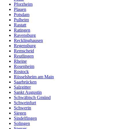
Pforzheim
Plauen
Potsdam
Pulheim
Rastatt
Ratingen
Ravensburg
Recklinghausen
Regensburg
Remscheid
Reutlingen
Rheine
Rosenheim
Rostock
Rüsselsheim am Main
Saarbrücken
Salzgitter
Sankt Augustin
Schwäbisch Gmünd
Schweinfurt
Schwerin
Siegen
Sindelfingen
Solingen
Speyer