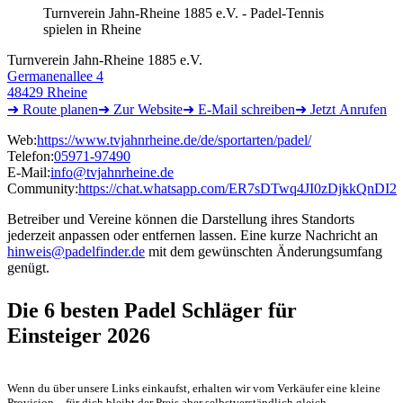
Turnverein Jahn-Rheine 1885 e.V. - Padel-Tennis
spielen in Rheine
Turnverein Jahn-Rheine 1885 e.V.
Germanenallee 4
48429 Rheine
➜ Route
planen
➜
Zur
Website
➜ E-Mail
schreiben
➜
Jetzt
Anrufen
Web:
https://www.tvjahnrheine.de/de/sportarten/padel/
Telefon:
05971-97490
E-Mail:
info@tvjahnrheine.de
Community:
https://chat.whatsapp.com/ER7sDTwq4JI0zDjkkQnDI2
Betreiber und Vereine können die Darstellung ihres Standorts
jederzeit anpassen oder entfernen lassen. Eine kurze Nachricht an
hinweis@padelfinder.de
mit dem gewünschten Änderungsumfang
genügt.
Die 6 besten
Padel Schläger für
Einsteiger 2026
Wenn du über unsere Links einkaufst, erhalten wir vom Verkäufer eine kleine
Provision – für dich bleibt der Preis aber selbstverständlich gleich.