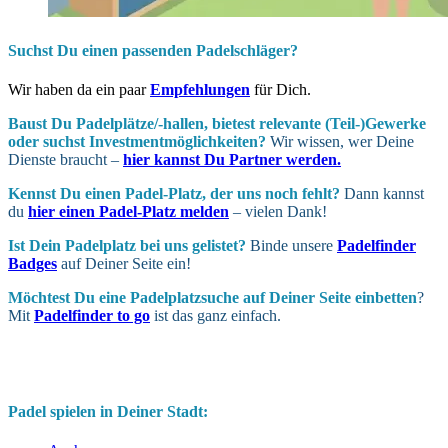
Suchst Du einen passenden Padelschläger?
Wir haben da ein paar
Empfehlungen
für Dich.
Baust Du Padel­plätze/-hallen, bietest relevante (Teil-)Gewerke
oder suchst In­vest­ment­möglich­keiten?
Wir wissen, wer Deine
Dienste braucht –
hier kannst Du Partner werden.
Kennst Du einen Padel-Platz, der uns noch fehlt?
Dann kannst
du
hier einen Padel-Platz melden
– vielen Dank!
Ist Dein Padel­platz bei uns gelistet?
Binde unsere
Padelfinder
Badges
auf Deiner Seite ein!
Möchtest Du eine Padel­platz­suche auf Deiner Seite ein­betten
?
Mit
Padelfinder to go
ist das ganz einfach.
Padel spielen in Deiner Stadt: