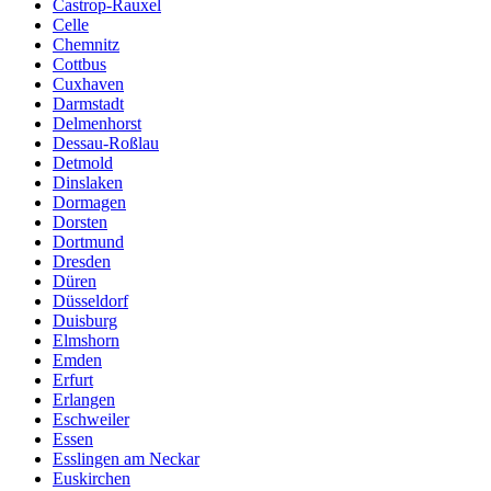
Castrop-Rauxel
Celle
Chemnitz
Cottbus
Cuxhaven
Darmstadt
Delmenhorst
Dessau-Roßlau
Detmold
Dinslaken
Dormagen
Dorsten
Dortmund
Dresden
Düren
Düsseldorf
Duisburg
Elmshorn
Emden
Erfurt
Erlangen
Eschweiler
Essen
Esslingen am Neckar
Euskirchen