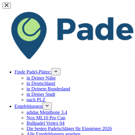
Zum
Inhalt
springen
Finde Padel-Plätze:
in Deiner Nähe
in Deutschland
in Deinem Bundesland
in Deiner Stadt
nach PLZ
Empfehlungen
adidas Metalbone 3.4
Nox ML10 Pro Cup
Bullpadel Vertex 04
Die besten Padelschläger für Einsteiger 2026
Alle Empfehlungen ansehen