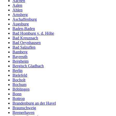
Aachen
Aalen
Ahlen
Arnsberg
Aschaffenburg
Augsburg
Baden-Baden
Bad Homburg v. d. Höhe
Bad Kreuznach
Bad Oeynhausen
Bad Salzuflen
Bamberg
Bayreuth
Bergheim
Bergisch Gladbach
Berlin
Bielefeld
Bocholt
Bochum
Böblingen
Bonn
Bottrop
Brandenburg an der Havel
Braunschweig
Bremerhaven