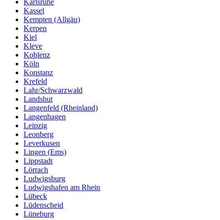
Karlsruhe
Kassel
Kempten (Allgäu)
Kerpen
Kiel
Kleve
Koblenz
Köln
Konstanz
Krefeld
Lahr/Schwarzwald
Landshut
Langenfeld (Rheinland)
Langenhagen
Leipzig
Leonberg
Leverkusen
Lingen (Ems)
Lippstadt
Lörrach
Ludwigsburg
Ludwigshafen am Rhein
Lübeck
Lüdenscheid
Lüneburg