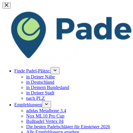
Zum
Inhalt
springen
Finde Padel-Plätze:
in Deiner Nähe
in Deutschland
in Deinem Bundesland
in Deiner Stadt
nach PLZ
Empfehlungen
adidas Metalbone 3.4
Nox ML10 Pro Cup
Bullpadel Vertex 04
Die besten Padelschläger für Einsteiger 2026
Alle Empfehlungen ansehen