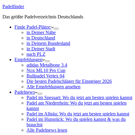
Padelfinder
Das größte Padelverzeichnis Deutschlands
Finde Padel-Plätze:
in Deiner Nähe
in Deutschland
in Deinem Bundesland
in Deiner Stadt
nach PLZ
Empfehlungen
adidas Metalbone 3.4
Nox ML10 Pro Cup
Bullpadel Vertex 04
Die besten Padelschläger für Einsteiger 2026
Alle Empfehlungen ansehen
Padelnews
Padel im Spessart: Wo du jetzt am besten spielen kannst
Padel am Niederrhein: Wo du jetzt am besten spielen
kannst
Padel im Allgäu: Wo du jetzt am besten spielen kannst
Padel im Hunsrück: Wo du spielen kannst & was du
brauchst
Alle Padelnews lesen