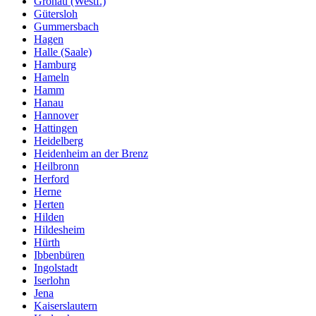
Gronau (Westf.)
Gütersloh
Gummersbach
Hagen
Halle (Saale)
Hamburg
Hameln
Hamm
Hanau
Hannover
Hattingen
Heidelberg
Heidenheim an der Brenz
Heilbronn
Herford
Herne
Herten
Hilden
Hildesheim
Hürth
Ibbenbüren
Ingolstadt
Iserlohn
Jena
Kaiserslautern