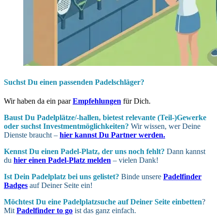
Suchst Du einen passenden Padelschläger?
Wir haben da ein paar
Empfehlungen
für Dich.
Baust Du Padel­plätze/-hallen, bietest relevante (Teil-)Gewerke
oder suchst In­vest­ment­möglich­keiten?
Wir wissen, wer Deine
Dienste braucht –
hier kannst Du Partner werden.
Kennst Du einen Padel-Platz, der uns noch fehlt?
Dann kannst
du
hier einen Padel-Platz melden
– vielen Dank!
Ist Dein Padel­platz bei uns gelistet?
Binde unsere
Padelfinder
Badges
auf Deiner Seite ein!
Möchtest Du eine Padel­platz­suche auf Deiner Seite ein­betten
?
Mit
Padelfinder to go
ist das ganz einfach.