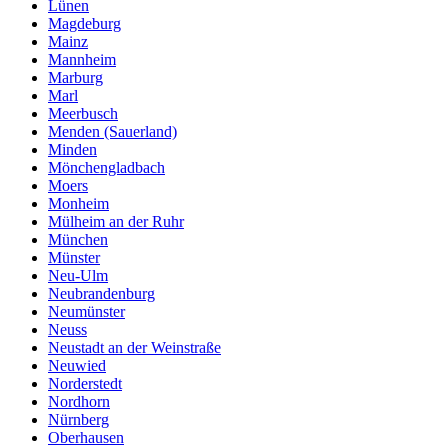
Lünen
Magdeburg
Mainz
Mannheim
Marburg
Marl
Meerbusch
Menden (Sauerland)
Minden
Mönchengladbach
Moers
Monheim
Mülheim an der Ruhr
München
Münster
Neu-Ulm
Neubrandenburg
Neumünster
Neuss
Neustadt an der Weinstraße
Neuwied
Norderstedt
Nordhorn
Nürnberg
Oberhausen