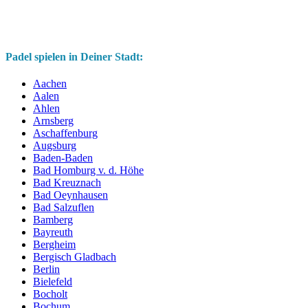
Padel spielen in Deiner Stadt:
Aachen
Aalen
Ahlen
Arnsberg
Aschaffenburg
Augsburg
Baden-Baden
Bad Homburg v. d. Höhe
Bad Kreuznach
Bad Oeynhausen
Bad Salzuflen
Bamberg
Bayreuth
Bergheim
Bergisch Gladbach
Berlin
Bielefeld
Bocholt
Bochum