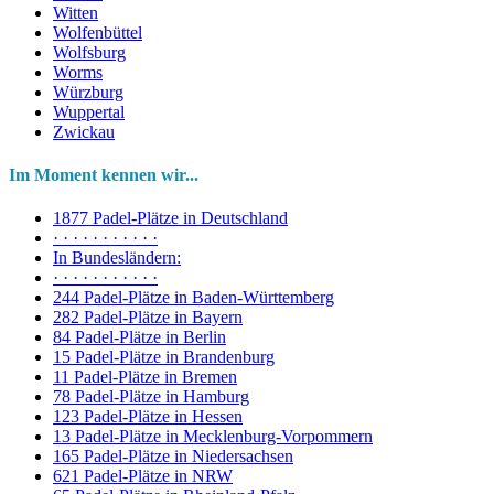
Witten
Wolfenbüttel
Wolfsburg
Worms
Würzburg
Wuppertal
Zwickau
Im Moment kennen wir...
1877 Padel-Plätze in Deutschland
· · · · · · · · · · ·
In Bundesländern:
· · · · · · · · · · ·
244 Padel-Plätze in Baden-Württemberg
282 Padel-Plätze in Bayern
84 Padel-Plätze in Berlin
15 Padel-Plätze in Brandenburg
11 Padel-Plätze in Bremen
78 Padel-Plätze in Hamburg
123 Padel-Plätze in Hessen
13 Padel-Plätze in Mecklenburg-Vorpommern
165 Padel-Plätze in Niedersachsen
621 Padel-Plätze in NRW