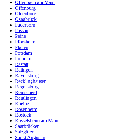
Offenbach am Main
Offenburg
Oldenburg
Osnabrück
Paderborn
Passau
Peine
Pforzheim
Plauen
Potsdam
Pulheim
Rastatt
Ratingen
Ravensburg
Recklinghausen
Regensburg
Remscheid
Reutlingen
Rheine
Rosenheim
Rostock
Rüsselsheim am Main
Saarbrücken
Salzgitter
Sankt Augustin