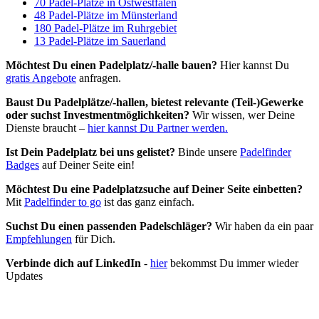
70 Padel-Plätze in Ostwestfalen
48 Padel-Plätze im Münsterland
180 Padel-Plätze im Ruhrgebiet
13 Padel-Plätze im Sauerland
Möchtest Du einen Padelplatz/-halle bauen?
Hier kannst Du
gratis Angebote
anfragen.
Baust Du Padel­plätze/-hallen, bietest relevante (Teil-)Gewerke
oder suchst In­vest­ment­möglich­keiten?
Wir wissen, wer Deine
Dienste braucht –
hier kannst Du Partner werden.
Ist Dein Padelplatz bei uns gelistet?
Binde unsere
Padelfinder
Badges
auf Deiner Seite ein!
Möchtest Du eine Padelplatzsuche auf Deiner Seite einbetten?
Mit
Padelfinder to go
ist das ganz einfach.
Suchst Du einen passenden Padelschläger?
Wir haben da ein paar
Empfehlungen
für Dich.
Verbinde dich auf LinkedIn
-
hier
bekommst Du immer wieder
Updates