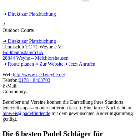
➜
Direkt
zur Platzbuchung
2
Outdoor-Courts
➜
Direkt
zur Platzbuchung
Tennisclub TC 71 Weyhe e.V.
Bollmannsdamm 6A
28844 Weyhe – Melchiorshausen
➜ Route
planen
➜
Zur
Website
➜
Jetzt
Anrufen
Web:
http://www.tc71weyhe.de/
Telefon:
0178 - 8463703
E-Mail:
Community:
Betreiber und Vereine können die Darstellung ihres Standorts
jederzeit anpassen oder entfernen lassen. Eine kurze Nachricht an
hinweis@padelfinder.de
mit dem gewünschten Änderungsumfang
genügt.
Die 6 besten
Padel Schläger für