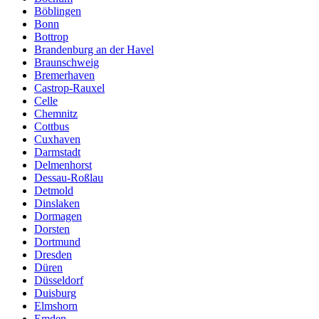
Böblingen
Bonn
Bottrop
Brandenburg an der Havel
Braunschweig
Bremerhaven
Castrop-Rauxel
Celle
Chemnitz
Cottbus
Cuxhaven
Darmstadt
Delmenhorst
Dessau-Roßlau
Detmold
Dinslaken
Dormagen
Dorsten
Dortmund
Dresden
Düren
Düsseldorf
Duisburg
Elmshorn
Emden