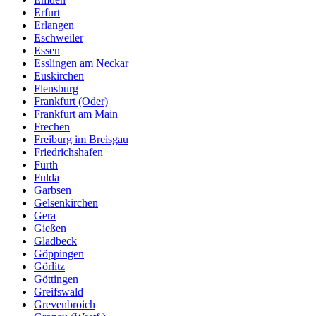
Erfurt
Erlangen
Eschweiler
Essen
Esslingen am Neckar
Euskirchen
Flensburg
Frankfurt (Oder)
Frankfurt am Main
Frechen
Freiburg im Breisgau
Friedrichshafen
Fürth
Fulda
Garbsen
Gelsenkirchen
Gera
Gießen
Gladbeck
Göppingen
Görlitz
Göttingen
Greifswald
Grevenbroich