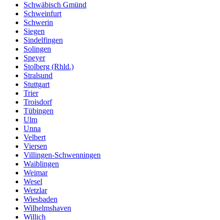
Schwäbisch Gmünd
Schweinfurt
Schwerin
Siegen
Sindelfingen
Solingen
Speyer
Stolberg (Rhld.)
Stralsund
Stuttgart
Trier
Troisdorf
Tübingen
Ulm
Unna
Velbert
Viersen
Villingen-Schwenningen
Waiblingen
Weimar
Wesel
Wetzlar
Wiesbaden
Wilhelmshaven
Willich