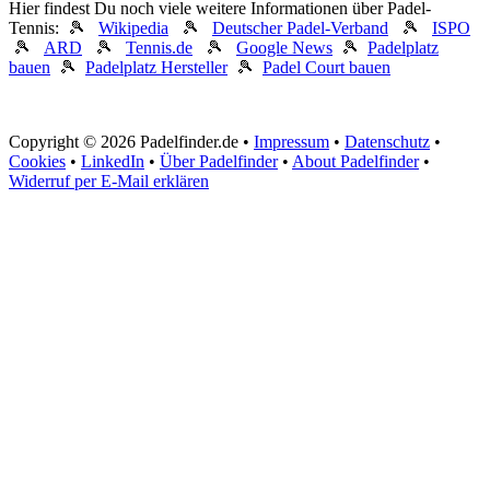
Hier findest Du noch viele weitere Informationen über Padel-
Tennis: 🎾
Wikipedia
🎾
Deutscher Padel-Verband
🎾
ISPO
🎾
ARD
🎾
Tennis.de
🎾
Google News
🎾
Padelplatz
bauen
🎾
Padelplatz Hersteller
🎾
Padel Court bauen
Copyright © 2026 Padelfinder.de •
Impressum
•
Datenschutz
•
Cookies
•
LinkedIn
•
Über Padelfinder
•
About Padelfinder
•
Widerruf per E-Mail erklären