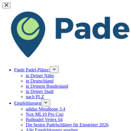
Zum
Inhalt
springen
Finde Padel-Plätze:
in Deiner Nähe
in Deutschland
in Deinem Bundesland
in Deiner Stadt
nach PLZ
Empfehlungen
adidas Metalbone 3.4
Nox ML10 Pro Cup
Bullpadel Vertex 04
Die besten Padelschläger für Einsteiger 2026
Alle Empfehlungen ansehen