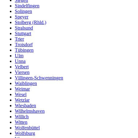
Siegen
Sindelfingen
Solingen
Speyer
Stolberg (Rhld.)
Stralsund
Stuttgart
Trier
Troisdorf
Tübingen
Ulm
Unna
Velbert
Viersen
Villingen-Schwenningen
Waiblingen
Weimar
Wesel
Wetzlar
Wiesbaden
Wilhelmshaven
Willich
Witten
Wolfenbüttel
Wolfsburg