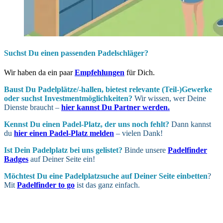
Suchst Du einen passenden Padelschläger?
Wir haben da ein paar
Empfehlungen
für Dich.
Baust Du Padel­plätze/-hallen, bietest relevante (Teil-)Gewerke
oder suchst In­vest­ment­möglich­keiten?
Wir wissen, wer Deine
Dienste braucht –
hier kannst Du Partner werden.
Kennst Du einen Padel-Platz, der uns noch fehlt?
Dann kannst
du
hier einen Padel-Platz melden
– vielen Dank!
Ist Dein Padel­platz bei uns gelistet?
Binde unsere
Padelfinder
Badges
auf Deiner Seite ein!
Möchtest Du eine Padel­platz­suche auf Deiner Seite ein­betten
?
Mit
Padelfinder to go
ist das ganz einfach.