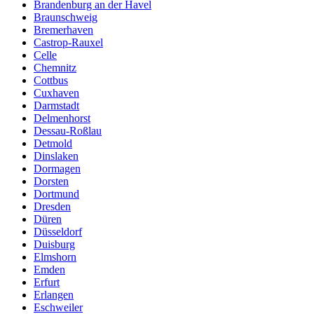
Brandenburg an der Havel
Braunschweig
Bremerhaven
Castrop-Rauxel
Celle
Chemnitz
Cottbus
Cuxhaven
Darmstadt
Delmenhorst
Dessau-Roßlau
Detmold
Dinslaken
Dormagen
Dorsten
Dortmund
Dresden
Düren
Düsseldorf
Duisburg
Elmshorn
Emden
Erfurt
Erlangen
Eschweiler