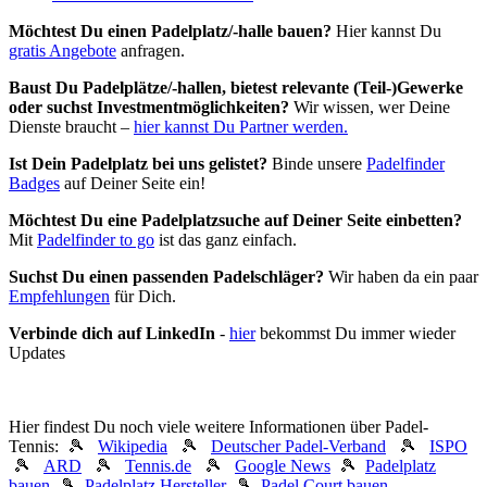
Möchtest Du einen Padelplatz/-halle bauen?
Hier kannst Du
gratis Angebote
anfragen.
Baust Du Padel­plätze/-hallen, bietest relevante (Teil-)Gewerke
oder suchst In­vest­ment­möglich­keiten?
Wir wissen, wer Deine
Dienste braucht –
hier kannst Du Partner werden.
Ist Dein Padelplatz bei uns gelistet?
Binde unsere
Padelfinder
Badges
auf Deiner Seite ein!
Möchtest Du eine Padelplatzsuche auf Deiner Seite einbetten?
Mit
Padelfinder to go
ist das ganz einfach.
Suchst Du einen passenden Padelschläger?
Wir haben da ein paar
Empfehlungen
für Dich.
Verbinde dich auf LinkedIn
-
hier
bekommst Du immer wieder
Updates
Hier findest Du noch viele weitere Informationen über Padel-
Tennis: 🎾
Wikipedia
🎾
Deutscher Padel-Verband
🎾
ISPO
🎾
ARD
🎾
Tennis.de
🎾
Google News
🎾
Padelplatz
bauen
🎾
Padelplatz Hersteller
🎾
Padel Court bauen