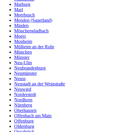
Marburg
Marl
Meerbusch
Menden (Sauerland)
Minden
Mönchengladbach
Moers
Monheim
Mülheim an der Ruhr
München
Münster
Neu-Ulm
Neubrandenburg
Neumünster
Neuss
Neustadt an der Weinstraße
Neuwied
Norderstedt
Nordhorn
Nürnberg
Oberhausen
Offenbach am Main
Offenburg
Oldenburg
Osnabrück