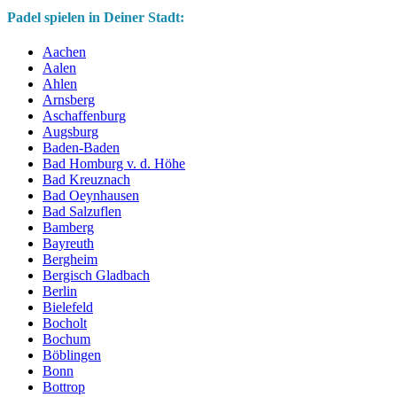
Padel spielen in Deiner Stadt:
Aachen
Aalen
Ahlen
Arnsberg
Aschaffenburg
Augsburg
Baden-Baden
Bad Homburg v. d. Höhe
Bad Kreuznach
Bad Oeynhausen
Bad Salzuflen
Bamberg
Bayreuth
Bergheim
Bergisch Gladbach
Berlin
Bielefeld
Bocholt
Bochum
Böblingen
Bonn
Bottrop