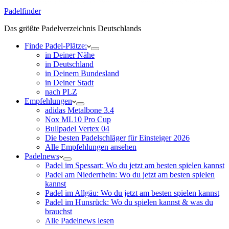
Padelfinder
Das größte Padelverzeichnis Deutschlands
Finde Padel-Plätze:
in Deiner Nähe
in Deutschland
in Deinem Bundesland
in Deiner Stadt
nach PLZ
Empfehlungen
adidas Metalbone 3.4
Nox ML10 Pro Cup
Bullpadel Vertex 04
Die besten Padelschläger für Einsteiger 2026
Alle Empfehlungen ansehen
Padelnews
Padel im Spessart: Wo du jetzt am besten spielen kannst
Padel am Niederrhein: Wo du jetzt am besten spielen
kannst
Padel im Allgäu: Wo du jetzt am besten spielen kannst
Padel im Hunsrück: Wo du spielen kannst & was du
brauchst
Alle Padelnews lesen