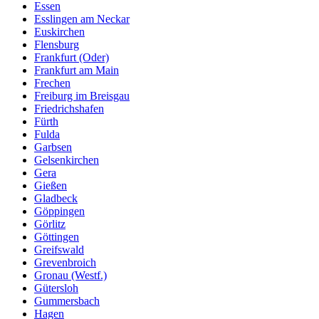
Essen
Esslingen am Neckar
Euskirchen
Flensburg
Frankfurt (Oder)
Frankfurt am Main
Frechen
Freiburg im Breisgau
Friedrichshafen
Fürth
Fulda
Garbsen
Gelsenkirchen
Gera
Gießen
Gladbeck
Göppingen
Görlitz
Göttingen
Greifswald
Grevenbroich
Gronau (Westf.)
Gütersloh
Gummersbach
Hagen