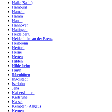
Halle (Saale)
Hamburg
Hameln
Hamm
Hanau
Hannover
Hattingen
Heidelberg
Heidenheim an der Brenz
Heilbronn
Herford
Herne
Herten
Hilden
Hildesheim
Hürth
Ibbenbüren
Ingolstadt
Iserlohn
Jena
Kaiserslautern
Karlsruhe
Kassel
Kempten (Allgäu)
Kerpen