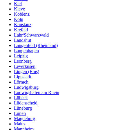
Kiel
Kleve
Koblenz
Köln
Konstanz
Krefeld
Lahr/Schwarzwald
Landshut
Langenfeld (Rheinland)
Langenhagen
Leipzig
Leonberg
Leverkusen
Lingen (Ems)
Lippstadt
Lörrach
Ludwigsburg
Ludwigshafen am Rhein
Lübeck
Lüdenscheid
Lüneburg
Lünen
Magdeburg
Mainz
Mannheim