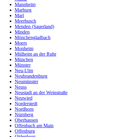
Mannheim
Marburg
Marl
Meerbusch
Menden (Sauerland)
Minden
Mönchengladbach
Moers
Monheim
Mülheim an der Ruhr
München
Münster
Neu-Ulm
Neubrandenburg
Neumünster
Neuss
Neustadt an der Weinstraße
Neuwied
Norderstedt
Nordhorn
Nürnberg
Oberhausen
Offenbach am Main
Offenburg
Oldenburg