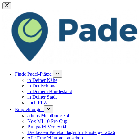
Zum
Inhalt
springen
Finde Padel-Plätze:
in Deiner Nähe
in Deutschland
in Deinem Bundesland
in Deiner Stadt
nach PLZ
Empfehlungen
adidas Metalbone 3.4
Nox ML10 Pro Cup
Bullpadel Vertex 04
Die besten Padelschläger für Einsteiger 2026
Alle Empfehlungen ansehen