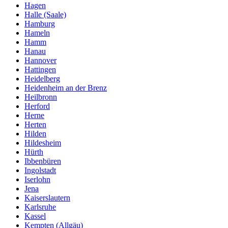
Hagen
Halle (Saale)
Hamburg
Hameln
Hamm
Hanau
Hannover
Hattingen
Heidelberg
Heidenheim an der Brenz
Heilbronn
Herford
Herne
Herten
Hilden
Hildesheim
Hürth
Ibbenbüren
Ingolstadt
Iserlohn
Jena
Kaiserslautern
Karlsruhe
Kassel
Kempten (Allgäu)