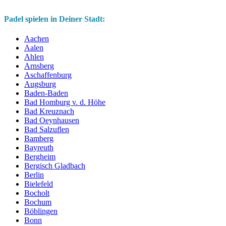
Padel spielen in Deiner Stadt:
Aachen
Aalen
Ahlen
Arnsberg
Aschaffenburg
Augsburg
Baden-Baden
Bad Homburg v. d. Höhe
Bad Kreuznach
Bad Oeynhausen
Bad Salzuflen
Bamberg
Bayreuth
Bergheim
Bergisch Gladbach
Berlin
Bielefeld
Bocholt
Bochum
Böblingen
Bonn