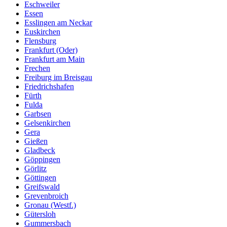
Eschweiler
Essen
Esslingen am Neckar
Euskirchen
Flensburg
Frankfurt (Oder)
Frankfurt am Main
Frechen
Freiburg im Breisgau
Friedrichshafen
Fürth
Fulda
Garbsen
Gelsenkirchen
Gera
Gießen
Gladbeck
Göppingen
Görlitz
Göttingen
Greifswald
Grevenbroich
Gronau (Westf.)
Gütersloh
Gummersbach