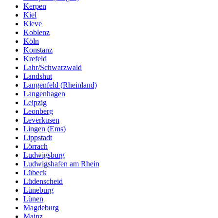
Kerpen
Kiel
Kleve
Koblenz
Köln
Konstanz
Krefeld
Lahr/Schwarzwald
Landshut
Langenfeld (Rheinland)
Langenhagen
Leipzig
Leonberg
Leverkusen
Lingen (Ems)
Lippstadt
Lörrach
Ludwigsburg
Ludwigshafen am Rhein
Lübeck
Lüdenscheid
Lüneburg
Lünen
Magdeburg
Mainz