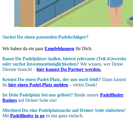
Suchst Du einen passenden Padelschläger?
Wir haben da ein paar
Empfehlungen
für Dich.
Baust Du Padel­plätze/-hallen, bietest relevante (Teil-)Gewerke
oder suchst In­vest­ment­möglich­keiten?
Wir wissen, wer Deine
Dienste braucht –
hier kannst Du Partner werden.
Kennst Du einen Padel-Platz, der uns noch fehlt?
Dann kannst
du
hier einen Padel-Platz melden
– vielen Dank!
Ist Dein Padel­platz bei uns gelistet?
Binde unsere
Padelfinder
Badges
auf Deiner Seite ein!
Möchtest Du eine Padel­platz­suche auf Deiner Seite ein­betten
?
Mit
Padelfinder to go
ist das ganz einfach.