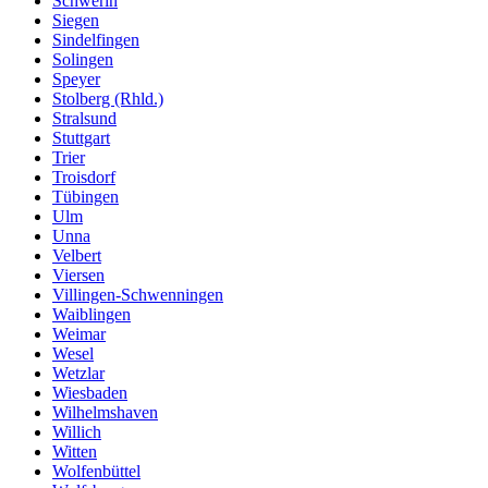
Schwerin
Siegen
Sindelfingen
Solingen
Speyer
Stolberg (Rhld.)
Stralsund
Stuttgart
Trier
Troisdorf
Tübingen
Ulm
Unna
Velbert
Viersen
Villingen-Schwenningen
Waiblingen
Weimar
Wesel
Wetzlar
Wiesbaden
Wilhelmshaven
Willich
Witten
Wolfenbüttel