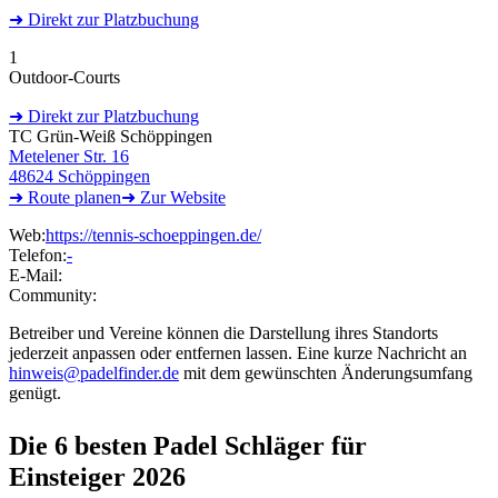
➜
Direkt
zur Platzbuchung
1
Outdoor-Courts
➜
Direkt
zur Platzbuchung
TC Grün-Weiß Schöppingen
Metelener Str. 16
48624 Schöppingen
➜ Route
planen
➜
Zur
Website
Web:
https://tennis-schoeppingen.de/
Telefon:
-
E-Mail:
Community:
Betreiber und Vereine können die Darstellung ihres Standorts
jederzeit anpassen oder entfernen lassen. Eine kurze Nachricht an
hinweis@padelfinder.de
mit dem gewünschten Änderungsumfang
genügt.
Die 6 besten
Padel Schläger für
Einsteiger 2026