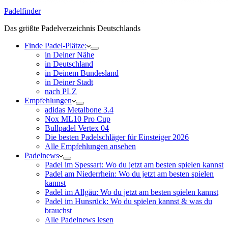
Padelfinder
Das größte Padelverzeichnis Deutschlands
Finde Padel-Plätze:
in Deiner Nähe
in Deutschland
in Deinem Bundesland
in Deiner Stadt
nach PLZ
Empfehlungen
adidas Metalbone 3.4
Nox ML10 Pro Cup
Bullpadel Vertex 04
Die besten Padelschläger für Einsteiger 2026
Alle Empfehlungen ansehen
Padelnews
Padel im Spessart: Wo du jetzt am besten spielen kannst
Padel am Niederrhein: Wo du jetzt am besten spielen
kannst
Padel im Allgäu: Wo du jetzt am besten spielen kannst
Padel im Hunsrück: Wo du spielen kannst & was du
brauchst
Alle Padelnews lesen