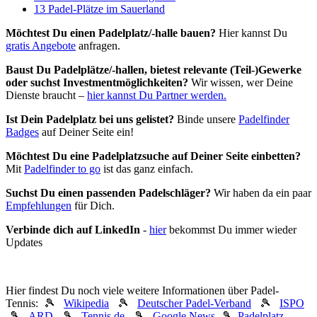
13 Padel-Plätze im Sauerland
Möchtest Du einen Padelplatz/-halle bauen?
Hier kannst Du
gratis Angebote
anfragen.
Baust Du Padel­plätze/-hallen, bietest relevante (Teil-)Gewerke
oder suchst In­vest­ment­möglich­keiten?
Wir wissen, wer Deine
Dienste braucht –
hier kannst Du Partner werden.
Ist Dein Padelplatz bei uns gelistet?
Binde unsere
Padelfinder
Badges
auf Deiner Seite ein!
Möchtest Du eine Padelplatzsuche auf Deiner Seite einbetten?
Mit
Padelfinder to go
ist das ganz einfach.
Suchst Du einen passenden Padelschläger?
Wir haben da ein paar
Empfehlungen
für Dich.
Verbinde dich auf LinkedIn
-
hier
bekommst Du immer wieder
Updates
Hier findest Du noch viele weitere Informationen über Padel-
Tennis: 🎾
Wikipedia
🎾
Deutscher Padel-Verband
🎾
ISPO
🎾
ARD
🎾
Tennis.de
🎾
Google News
🎾
Padelplatz