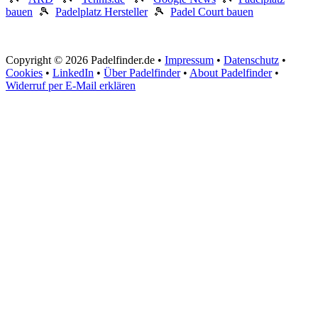
bauen
🎾
Padelplatz Hersteller
🎾
Padel Court bauen
Copyright © 2026 Padelfinder.de •
Impressum
•
Datenschutz
•
Cookies
•
LinkedIn
•
Über Padelfinder
•
About Padelfinder
•
Widerruf per E-Mail erklären