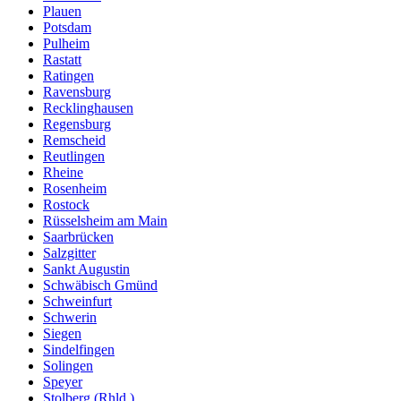
Plauen
Potsdam
Pulheim
Rastatt
Ratingen
Ravensburg
Recklinghausen
Regensburg
Remscheid
Reutlingen
Rheine
Rosenheim
Rostock
Rüsselsheim am Main
Saarbrücken
Salzgitter
Sankt Augustin
Schwäbisch Gmünd
Schweinfurt
Schwerin
Siegen
Sindelfingen
Solingen
Speyer
Stolberg (Rhld.)