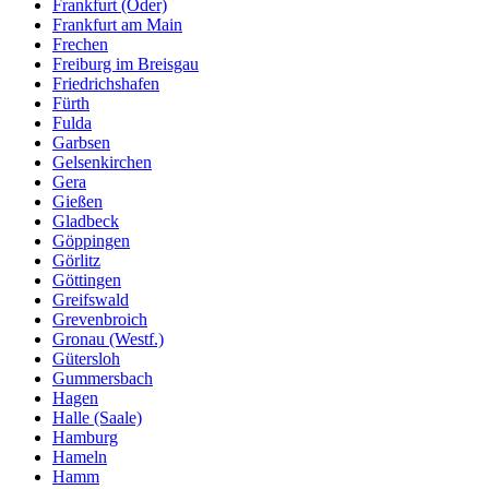
Frankfurt (Oder)
Frankfurt am Main
Frechen
Freiburg im Breisgau
Friedrichshafen
Fürth
Fulda
Garbsen
Gelsenkirchen
Gera
Gießen
Gladbeck
Göppingen
Görlitz
Göttingen
Greifswald
Grevenbroich
Gronau (Westf.)
Gütersloh
Gummersbach
Hagen
Halle (Saale)
Hamburg
Hameln
Hamm