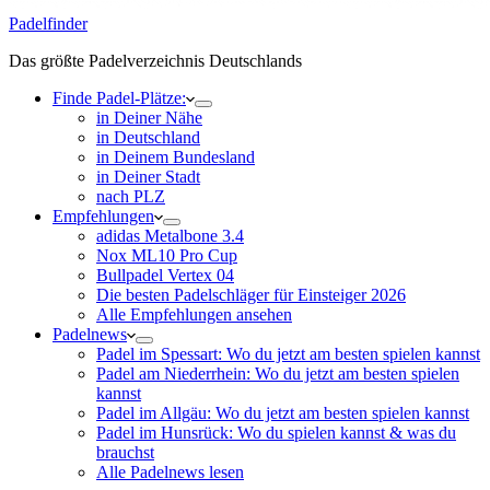
Padelfinder
Das größte Padelverzeichnis Deutschlands
Finde Padel-Plätze:
in Deiner Nähe
in Deutschland
in Deinem Bundesland
in Deiner Stadt
nach PLZ
Empfehlungen
adidas Metalbone 3.4
Nox ML10 Pro Cup
Bullpadel Vertex 04
Die besten Padelschläger für Einsteiger 2026
Alle Empfehlungen ansehen
Padelnews
Padel im Spessart: Wo du jetzt am besten spielen kannst
Padel am Niederrhein: Wo du jetzt am besten spielen
kannst
Padel im Allgäu: Wo du jetzt am besten spielen kannst
Padel im Hunsrück: Wo du spielen kannst & was du
brauchst
Alle Padelnews lesen