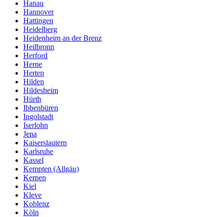
Hanau
Hannover
Hattingen
Heidelberg
Heidenheim an der Brenz
Heilbronn
Herford
Herne
Herten
Hilden
Hildesheim
Hürth
Ibbenbüren
Ingolstadt
Iserlohn
Jena
Kaiserslautern
Karlsruhe
Kassel
Kempten (Allgäu)
Kerpen
Kiel
Kleve
Koblenz
Köln