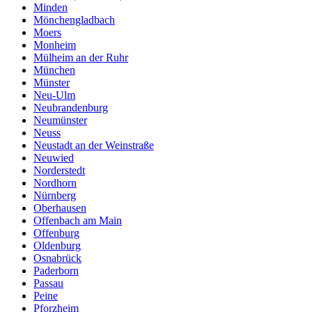
Minden
Mönchengladbach
Moers
Monheim
Mülheim an der Ruhr
München
Münster
Neu-Ulm
Neubrandenburg
Neumünster
Neuss
Neustadt an der Weinstraße
Neuwied
Norderstedt
Nordhorn
Nürnberg
Oberhausen
Offenbach am Main
Offenburg
Oldenburg
Osnabrück
Paderborn
Passau
Peine
Pforzheim