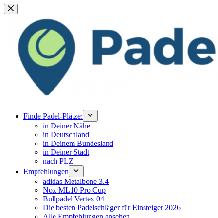
Zum
Inhalt
springen
Finde Padel-Plätze:
in Deiner Nähe
in Deutschland
in Deinem Bundesland
in Deiner Stadt
nach PLZ
Empfehlungen
adidas Metalbone 3.4
Nox ML10 Pro Cup
Bullpadel Vertex 04
Die besten Padelschläger für Einsteiger 2026
Alle Empfehlungen ansehen