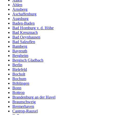
Aalen
Ahlen
Arnsberg
Aschaffenburg
Augsburg
Baden-Baden
Bad Homburg v. d. Höhe
Bad Kreuznach
Bad Oeynhausen
Bad Salzuflen
Bamberg
Bayreuth
Bergheim
Bergisch Gladbach
Berlin
Bielefeld
Bocholt
Bochum
Böblingen
Bonn
Bottrop
Brandenburg an der Havel
Braunschweig
Bremerhaven
Castrop-Rauxel