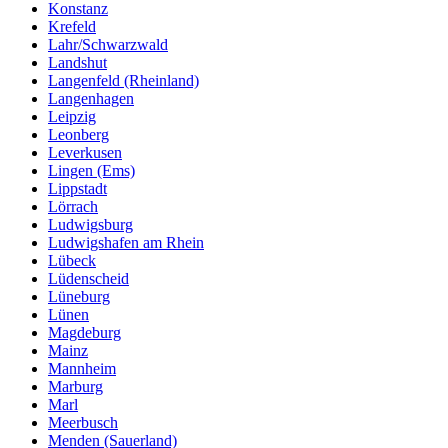
Konstanz
Krefeld
Lahr/Schwarzwald
Landshut
Langenfeld (Rheinland)
Langenhagen
Leipzig
Leonberg
Leverkusen
Lingen (Ems)
Lippstadt
Lörrach
Ludwigsburg
Ludwigshafen am Rhein
Lübeck
Lüdenscheid
Lüneburg
Lünen
Magdeburg
Mainz
Mannheim
Marburg
Marl
Meerbusch
Menden (Sauerland)