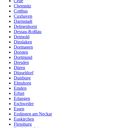
Celle
Chemnitz
Cottbus
Cuxhaven
Darmstadt
Delmenhorst
Dessau-Roßlau
Detmold
Dinslaken
Dormagen
Dorsten
Dortmund
Dresden
Düren
Düsseldorf
Duisburg
Elmshorn
Emden
Erfurt
Erlangen
Eschweiler
Essen
Esslingen am Neckar
Euskirchen
Flensburg