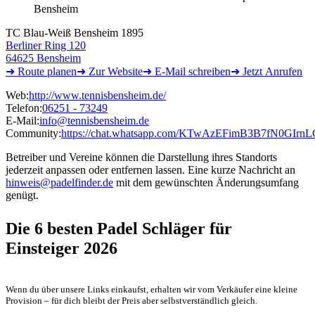
Bensheim
TC Blau-Weiß Bensheim 1895
Berliner Ring 120
64625 Bensheim
➜ Route
planen
➜
Zur
Website
➜ E-Mail
schreiben
➜
Jetzt
Anrufen
Web:
http://www.tennisbensheim.de/
Telefon:
06251 - 73249
E-Mail:
info@tennisbensheim.de
Community:
https://chat.whatsapp.com/KTwAzEFimB3B7fN0GIrnL
Betreiber und Vereine können die Darstellung ihres Standorts
jederzeit anpassen oder entfernen lassen. Eine kurze Nachricht an
hinweis@padelfinder.de
mit dem gewünschten Änderungsumfang
genügt.
Die 6 besten
Padel Schläger für
Einsteiger 2026
Wenn du über unsere Links einkaufst, erhalten wir vom Verkäufer eine kleine
Provision – für dich bleibt der Preis aber selbstverständlich gleich.