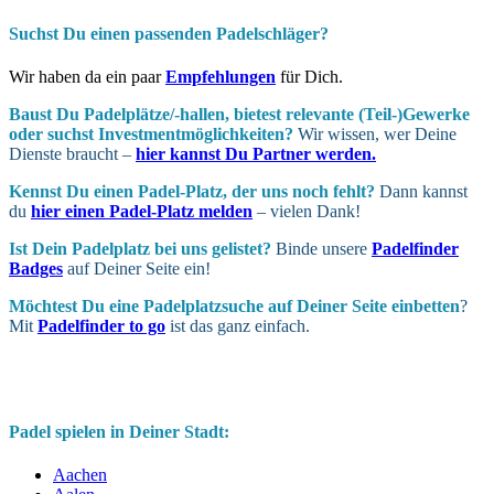
Suchst Du einen passenden Padelschläger?
Wir haben da ein paar
Empfehlungen
für Dich.
Baust Du Padel­plätze/-hallen, bietest relevante (Teil-)Gewerke
oder suchst In­vest­ment­möglich­keiten?
Wir wissen, wer Deine
Dienste braucht –
hier kannst Du Partner werden.
Kennst Du einen Padel-Platz, der uns noch fehlt?
Dann kannst
du
hier einen Padel-Platz melden
– vielen Dank!
Ist Dein Padel­platz bei uns gelistet?
Binde unsere
Padelfinder
Badges
auf Deiner Seite ein!
Möchtest Du eine Padel­platz­suche auf Deiner Seite ein­betten
?
Mit
Padelfinder to go
ist das ganz einfach.
Padel spielen in Deiner Stadt:
Aachen