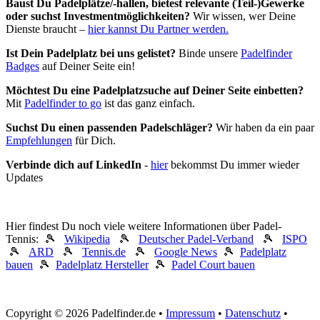
Baust Du Padel­plätze/-hallen, bietest relevante (Teil-)Gewerke
oder suchst In­vest­ment­möglich­keiten?
Wir wissen, wer Deine
Dienste braucht –
hier kannst Du Partner werden.
Ist Dein Padelplatz bei uns gelistet?
Binde unsere
Padelfinder
Badges
auf Deiner Seite ein!
Möchtest Du eine Padelplatzsuche auf Deiner Seite einbetten?
Mit
Padelfinder to go
ist das ganz einfach.
Suchst Du einen passenden Padelschläger?
Wir haben da ein paar
Empfehlungen
für Dich.
Verbinde dich auf LinkedIn
-
hier
bekommst Du immer wieder
Updates
Hier findest Du noch viele weitere Informationen über Padel-
Tennis: 🎾
Wikipedia
🎾
Deutscher Padel-Verband
🎾
ISPO
🎾
ARD
🎾
Tennis.de
🎾
Google News
🎾
Padelplatz
bauen
🎾
Padelplatz Hersteller
🎾
Padel Court bauen
Copyright © 2026 Padelfinder.de •
Impressum
•
Datenschutz
•