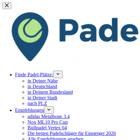
Zum
Inhalt
springen
Finde Padel-Plätze:
in Deiner Nähe
in Deutschland
in Deinem Bundesland
in Deiner Stadt
nach PLZ
Empfehlungen
adidas Metalbone 3.4
Nox ML10 Pro Cup
Bullpadel Vertex 04
Die besten Padelschläger für Einsteiger 2026
Alle Empfehlungen ansehen