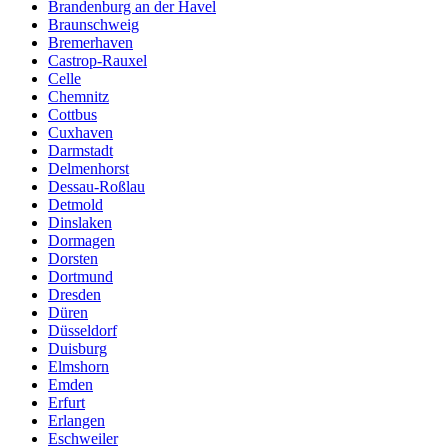
Brandenburg an der Havel
Braunschweig
Bremerhaven
Castrop-Rauxel
Celle
Chemnitz
Cottbus
Cuxhaven
Darmstadt
Delmenhorst
Dessau-Roßlau
Detmold
Dinslaken
Dormagen
Dorsten
Dortmund
Dresden
Düren
Düsseldorf
Duisburg
Elmshorn
Emden
Erfurt
Erlangen
Eschweiler