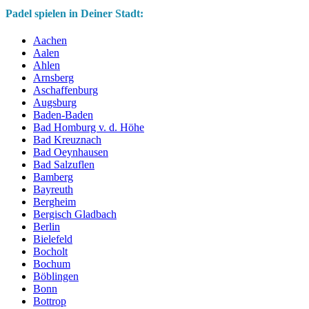
Padel spielen in Deiner Stadt:
Aachen
Aalen
Ahlen
Arnsberg
Aschaffenburg
Augsburg
Baden-Baden
Bad Homburg v. d. Höhe
Bad Kreuznach
Bad Oeynhausen
Bad Salzuflen
Bamberg
Bayreuth
Bergheim
Bergisch Gladbach
Berlin
Bielefeld
Bocholt
Bochum
Böblingen
Bonn
Bottrop