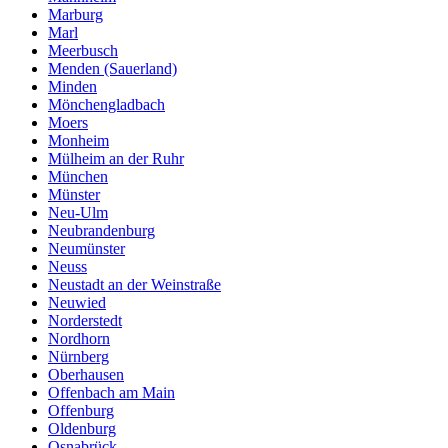
Marburg
Marl
Meerbusch
Menden (Sauerland)
Minden
Mönchengladbach
Moers
Monheim
Mülheim an der Ruhr
München
Münster
Neu-Ulm
Neubrandenburg
Neumünster
Neuss
Neustadt an der Weinstraße
Neuwied
Norderstedt
Nordhorn
Nürnberg
Oberhausen
Offenbach am Main
Offenburg
Oldenburg
Osnabrück