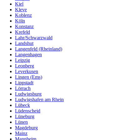
Kiel
Kleve
Koblenz
Köln
Konstanz
Krefeld
Lahr/Schwarzwald
Landshut
Langenfeld (Rheinland)
Langenhagen
Leipzig
Leonberg
Leverkusen
Lingen (Ems)
Lippstadt
Lörrach
Ludwigsburg
Ludwigshafen am Rhein
Lübeck
Lüdenscheid
Lüneburg
Lünen
Magdeburg
Mainz
Mannheim