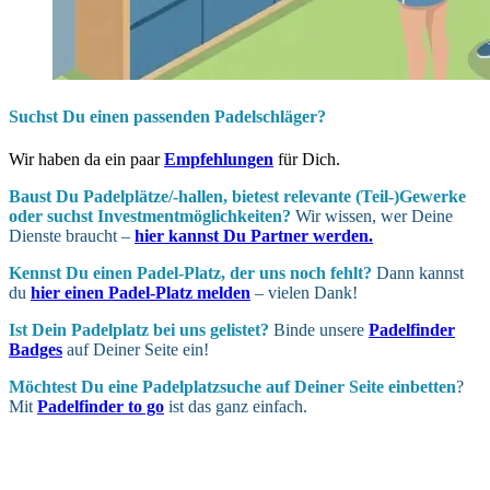
Suchst Du einen passenden Padelschläger?
Wir haben da ein paar
Empfehlungen
für Dich.
Baust Du Padel­plätze/-hallen, bietest relevante (Teil-)Gewerke
oder suchst In­vest­ment­möglich­keiten?
Wir wissen, wer Deine
Dienste braucht –
hier kannst Du Partner werden.
Kennst Du einen Padel-Platz, der uns noch fehlt?
Dann kannst
du
hier einen Padel-Platz melden
– vielen Dank!
Ist Dein Padel­platz bei uns gelistet?
Binde unsere
Padelfinder
Badges
auf Deiner Seite ein!
Möchtest Du eine Padel­platz­suche auf Deiner Seite ein­betten
?
Mit
Padelfinder to go
ist das ganz einfach.