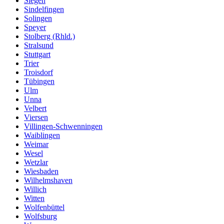
Siegen
Sindelfingen
Solingen
Speyer
Stolberg (Rhld.)
Stralsund
Stuttgart
Trier
Troisdorf
Tübingen
Ulm
Unna
Velbert
Viersen
Villingen-Schwenningen
Waiblingen
Weimar
Wesel
Wetzlar
Wiesbaden
Wilhelmshaven
Willich
Witten
Wolfenbüttel
Wolfsburg