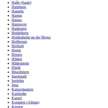
Halle (Saale)
Hamburg
Hameln
Hamm
Hanau
Hannover
Hattingen
Heidelberg
Heidenheim an der Brenz
Heilbronn
Herford
Herne
Herten
Hilden
Hildesheim
Hürth
Ibbenbüren
Ingolstadt
Iserlohn
Jena
Kaiserslautern
Karlsruhe
Kassel
Kempten (Allgäu)
Kerpen