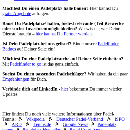
Möchtest Du einen Padelplatz/-halle bauen?
Hier kannst Du
gratis Angebote
anfragen.
Baust Du Padel­plätze/-hallen, bietest relevante (Teil-)Gewerke
oder suchst In­vest­ment­möglich­keiten?
Wir wissen, wer Deine
Dienste braucht –
hier kannst Du Partner werden.
Ist Dein Padelplatz bei uns gelistet?
Binde unsere
Padelfinder
Badges
auf Deiner Seite ein!
Möchtest Du eine Padelplatzsuche auf Deiner Seite einbetten?
Mit
Padelfinder to go
ist das ganz einfach.
Suchst Du einen passenden Padelschläger?
Wir haben da ein paar
Empfehlungen
für Dich.
Verbinde dich auf LinkedIn
-
hier
bekommst Du immer wieder
Updates
Hier findest Du noch viele weitere Informationen über Padel-
Tennis: 🎾
Wikipedia
🎾
Deutscher Padel-Verband
🎾
ISPO
🎾
ARD
🎾
Tennis.de
🎾
Google News
🎾
Padelplatz
bauen
🎾
Padelplatz Hersteller
🎾
Padel Court bauen