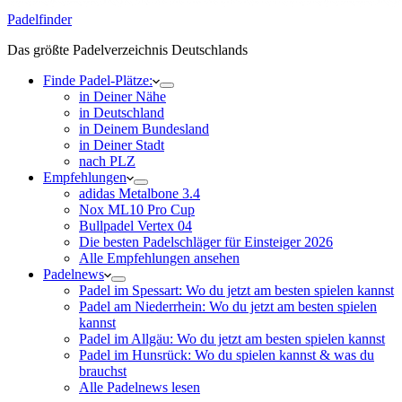
Padelfinder
Das größte Padelverzeichnis Deutschlands
Finde Padel-Plätze:
in Deiner Nähe
in Deutschland
in Deinem Bundesland
in Deiner Stadt
nach PLZ
Empfehlungen
adidas Metalbone 3.4
Nox ML10 Pro Cup
Bullpadel Vertex 04
Die besten Padelschläger für Einsteiger 2026
Alle Empfehlungen ansehen
Padelnews
Padel im Spessart: Wo du jetzt am besten spielen kannst
Padel am Niederrhein: Wo du jetzt am besten spielen
kannst
Padel im Allgäu: Wo du jetzt am besten spielen kannst
Padel im Hunsrück: Wo du spielen kannst & was du
brauchst
Alle Padelnews lesen