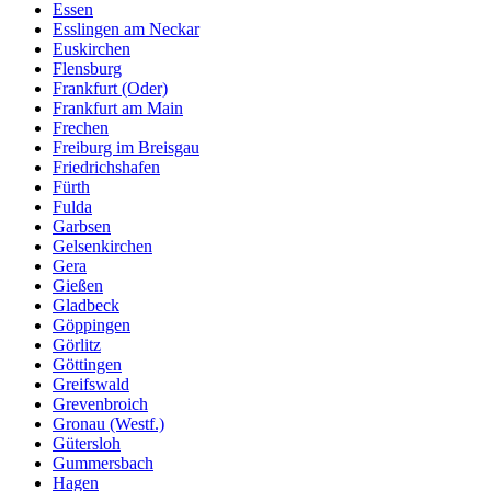
Essen
Esslingen am Neckar
Euskirchen
Flensburg
Frankfurt (Oder)
Frankfurt am Main
Frechen
Freiburg im Breisgau
Friedrichshafen
Fürth
Fulda
Garbsen
Gelsenkirchen
Gera
Gießen
Gladbeck
Göppingen
Görlitz
Göttingen
Greifswald
Grevenbroich
Gronau (Westf.)
Gütersloh
Gummersbach
Hagen