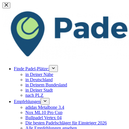
Zum
Inhalt
springen
Finde Padel-Plätze:
in Deiner Nähe
in Deutschland
in Deinem Bundesland
in Deiner Stadt
nach PLZ
Empfehlungen
adidas Metalbone 3.4
Nox ML10 Pro Cup
Bullpadel Vertex 04
Die besten Padelschläger für Einsteiger 2026
Alle Empfehlungen ansehen