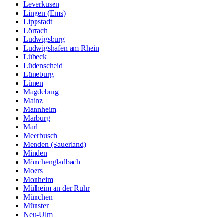
Leverkusen
Lingen (Ems)
Lippstadt
Lörrach
Ludwigsburg
Ludwigshafen am Rhein
Lübeck
Lüdenscheid
Lüneburg
Lünen
Magdeburg
Mainz
Mannheim
Marburg
Marl
Meerbusch
Menden (Sauerland)
Minden
Mönchengladbach
Moers
Monheim
Mülheim an der Ruhr
München
Münster
Neu-Ulm