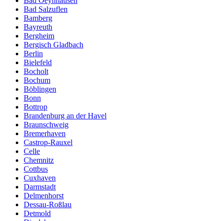
Bad Oeynhausen
Bad Salzuflen
Bamberg
Bayreuth
Bergheim
Bergisch Gladbach
Berlin
Bielefeld
Bocholt
Bochum
Böblingen
Bonn
Bottrop
Brandenburg an der Havel
Braunschweig
Bremerhaven
Castrop-Rauxel
Celle
Chemnitz
Cottbus
Cuxhaven
Darmstadt
Delmenhorst
Dessau-Roßlau
Detmold