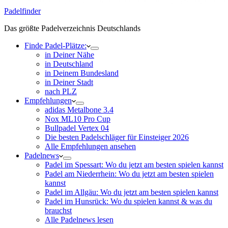
Padelfinder
Das größte Padelverzeichnis Deutschlands
Finde Padel-Plätze:
in Deiner Nähe
in Deutschland
in Deinem Bundesland
in Deiner Stadt
nach PLZ
Empfehlungen
adidas Metalbone 3.4
Nox ML10 Pro Cup
Bullpadel Vertex 04
Die besten Padelschläger für Einsteiger 2026
Alle Empfehlungen ansehen
Padelnews
Padel im Spessart: Wo du jetzt am besten spielen kannst
Padel am Niederrhein: Wo du jetzt am besten spielen
kannst
Padel im Allgäu: Wo du jetzt am besten spielen kannst
Padel im Hunsrück: Wo du spielen kannst & was du
brauchst
Alle Padelnews lesen