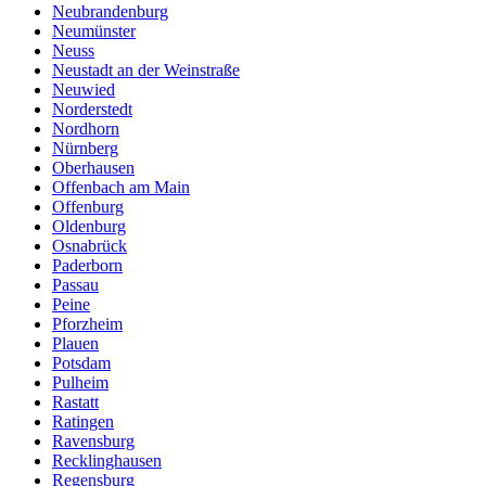
Neubrandenburg
Neumünster
Neuss
Neustadt an der Weinstraße
Neuwied
Norderstedt
Nordhorn
Nürnberg
Oberhausen
Offenbach am Main
Offenburg
Oldenburg
Osnabrück
Paderborn
Passau
Peine
Pforzheim
Plauen
Potsdam
Pulheim
Rastatt
Ratingen
Ravensburg
Recklinghausen
Regensburg