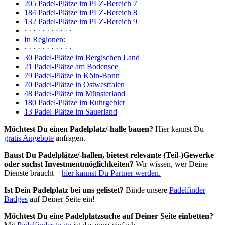
205 Padel-Plätze im PLZ-Bereich 7
184 Padel-Plätze im PLZ-Bereich 8
132 Padel-Plätze im PLZ-Bereich 9
· · · · · · · · · · ·
In Regionen:
· · · · · · · · · · ·
30 Padel-Plätze im Bergischen Land
21 Padel-Plätze am Bodensee
79 Padel-Plätze in Köln-Bonn
70 Padel-Plätze in Ostwestfalen
48 Padel-Plätze im Münsterland
180 Padel-Plätze im Ruhrgebiet
13 Padel-Plätze im Sauerland
Möchtest Du einen Padelplatz/-halle bauen?
Hier kannst Du
gratis Angebote
anfragen.
Baust Du Padel­plätze/-hallen, bietest relevante (Teil-)Gewerke
oder suchst In­vest­ment­möglich­keiten?
Wir wissen, wer Deine
Dienste braucht –
hier kannst Du Partner werden.
Ist Dein Padelplatz bei uns gelistet?
Binde unsere
Padelfinder
Badges
auf Deiner Seite ein!
Möchtest Du eine Padelplatzsuche auf Deiner Seite einbetten?