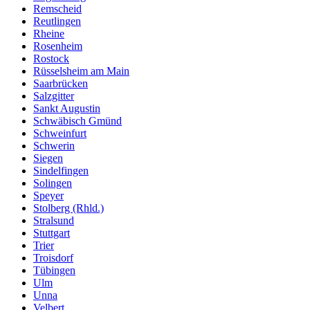
Remscheid
Reutlingen
Rheine
Rosenheim
Rostock
Rüsselsheim am Main
Saarbrücken
Salzgitter
Sankt Augustin
Schwäbisch Gmünd
Schweinfurt
Schwerin
Siegen
Sindelfingen
Solingen
Speyer
Stolberg (Rhld.)
Stralsund
Stuttgart
Trier
Troisdorf
Tübingen
Ulm
Unna
Velbert