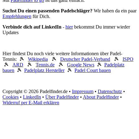
Mit
Padelfinder to go
ist das ganz einfach.
Suchst Du einen passenden Padelschläger?
Wir haben da ein paar
Empfehlungen
für Dich.
Verbinde dich auf LinkedIn
-
hier
bekommst Du immer wieder
Updates
Hier findest Du noch viele weitere Informationen über Padel-
Tennis: 🎾
Wikipedia
🎾
Deutscher Padel-Verband
🎾
ISPO
🎾
ARD
🎾
Tennis.de
🎾
Google News
🎾
Padelplatz
bauen
🎾
Padelplatz Hersteller
🎾
Padel Court bauen
Copyright © 2026 Padelfinder.de •
Impressum
•
Datenschutz
•
Cookies
•
LinkedIn
•
Über Padelfinder
•
About Padelfinder
•
Widerruf per E-Mail erklären