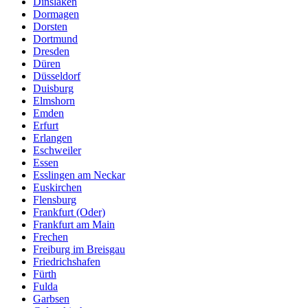
Dinslaken
Dormagen
Dorsten
Dortmund
Dresden
Düren
Düsseldorf
Duisburg
Elmshorn
Emden
Erfurt
Erlangen
Eschweiler
Essen
Esslingen am Neckar
Euskirchen
Flensburg
Frankfurt (Oder)
Frankfurt am Main
Frechen
Freiburg im Breisgau
Friedrichshafen
Fürth
Fulda
Garbsen