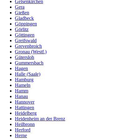
Gelsenkirchen
Gera
Gießen
Gladbeck
Göppingen
Görlitz
Göttingen
Greifswald
Grevenbroich
Gronau (Westf.)
Gütersloh
Gummersbach
Hagen
Halle (Saale)
Hamburg
Hameln
Hamm
Hanau
Hannover
Hattingen
Heidelberg
Heidenheim an der Brenz
Heilbronn
Herford
Herne