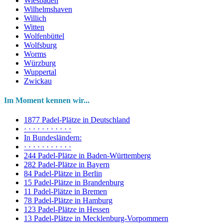
Wiesbaden
Wilhelmshaven
Willich
Witten
Wolfenbüttel
Wolfsburg
Worms
Würzburg
Wuppertal
Zwickau
Im Moment kennen wir...
1877 Padel-Plätze in Deutschland
· · · · · · · · · · ·
In Bundesländern:
· · · · · · · · · · ·
244 Padel-Plätze in Baden-Württemberg
282 Padel-Plätze in Bayern
84 Padel-Plätze in Berlin
15 Padel-Plätze in Brandenburg
11 Padel-Plätze in Bremen
78 Padel-Plätze in Hamburg
123 Padel-Plätze in Hessen
13 Padel-Plätze in Mecklenburg-Vorpommern