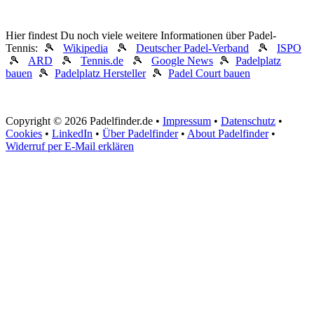
Hier findest Du noch viele weitere Informationen über Padel-
Tennis: 🎾
Wikipedia
🎾
Deutscher Padel-Verband
🎾
ISPO
🎾
ARD
🎾
Tennis.de
🎾
Google News
🎾
Padelplatz
bauen
🎾
Padelplatz Hersteller
🎾
Padel Court bauen
Copyright © 2026 Padelfinder.de •
Impressum
•
Datenschutz
•
Cookies
•
LinkedIn
•
Über Padelfinder
•
About Padelfinder
•
Widerruf per E-Mail erklären