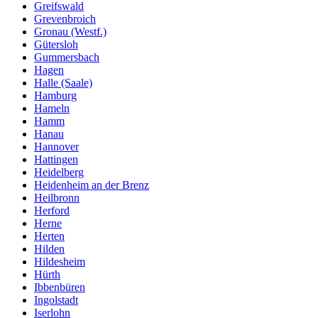
Greifswald
Grevenbroich
Gronau (Westf.)
Gütersloh
Gummersbach
Hagen
Halle (Saale)
Hamburg
Hameln
Hamm
Hanau
Hannover
Hattingen
Heidelberg
Heidenheim an der Brenz
Heilbronn
Herford
Herne
Herten
Hilden
Hildesheim
Hürth
Ibbenbüren
Ingolstadt
Iserlohn