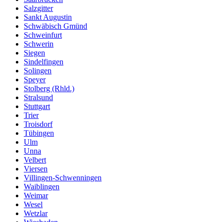
Salzgitter
Sankt Augustin
Schwäbisch Gmünd
Schweinfurt
Schwerin
Siegen
Sindelfingen
Solingen
Speyer
Stolberg (Rhld.)
Stralsund
Stuttgart
Trier
Troisdorf
Tübingen
Ulm
Unna
Velbert
Viersen
Villingen-Schwenningen
Waiblingen
Weimar
Wesel
Wetzlar