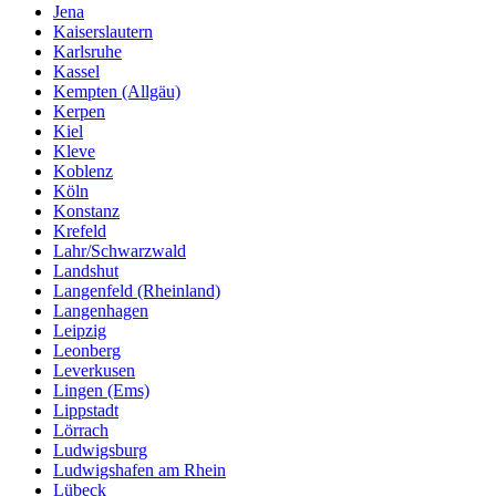
Jena
Kaiserslautern
Karlsruhe
Kassel
Kempten (Allgäu)
Kerpen
Kiel
Kleve
Koblenz
Köln
Konstanz
Krefeld
Lahr/Schwarzwald
Landshut
Langenfeld (Rheinland)
Langenhagen
Leipzig
Leonberg
Leverkusen
Lingen (Ems)
Lippstadt
Lörrach
Ludwigsburg
Ludwigshafen am Rhein
Lübeck