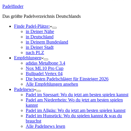
Padelfinder
Das größte Padelverzeichnis Deutschlands
Finde Padel-Plätze:
in Deiner Nähe
in Deutschland
in Deinem Bundesland
in Deiner Stadt
nach PLZ
Empfehlungen
adidas Metalbone 3.4
Nox ML10 Pro Cup
Bullpadel Vertex 04
Die besten Padelschläger für Einsteiger 2026
Alle Empfehlungen ansehen
Padelnews
Padel im Spessart: Wo du jetzt am besten spielen kannst
Padel am Niederrhein: Wo du jetzt am besten spielen
kannst
Padel im Allgäu: Wo du jetzt am besten spielen kannst
Padel im Hunsrück: Wo du spielen kannst & was du
brauchst
Alle Padelnews lesen