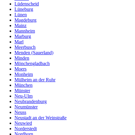
Lüdenscheid
Lüneburg
Lünen
Magdeburg
Mainz
Mannheim
Marburg
Marl
Meerbusch
Menden (Sauerland)
Minden
Mönchengladbach
Moers
Monheim
Mülheim an der Ruhr
München
Münster
Neu-Ulm
Neubrandenburg
Neumünster
Neuss
Neustadt an der Weinstraße
Neuwied
Norderstedt
Nordhorn