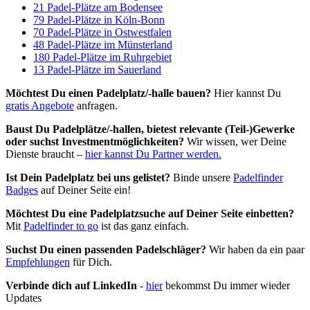
21 Padel-Plätze am Bodensee
79 Padel-Plätze in Köln-Bonn
70 Padel-Plätze in Ostwestfalen
48 Padel-Plätze im Münsterland
180 Padel-Plätze im Ruhrgebiet
13 Padel-Plätze im Sauerland
Möchtest Du einen Padelplatz/-halle bauen?
Hier kannst Du
gratis Angebote
anfragen.
Baust Du Padel­plätze/-hallen, bietest relevante (Teil-)Gewerke
oder suchst In­vest­ment­möglich­keiten?
Wir wissen, wer Deine
Dienste braucht –
hier kannst Du Partner werden.
Ist Dein Padelplatz bei uns gelistet?
Binde unsere
Padelfinder
Badges
auf Deiner Seite ein!
Möchtest Du eine Padelplatzsuche auf Deiner Seite einbetten?
Mit
Padelfinder to go
ist das ganz einfach.
Suchst Du einen passenden Padelschläger?
Wir haben da ein paar
Empfehlungen
für Dich.
Verbinde dich auf LinkedIn
-
hier
bekommst Du immer wieder
Updates