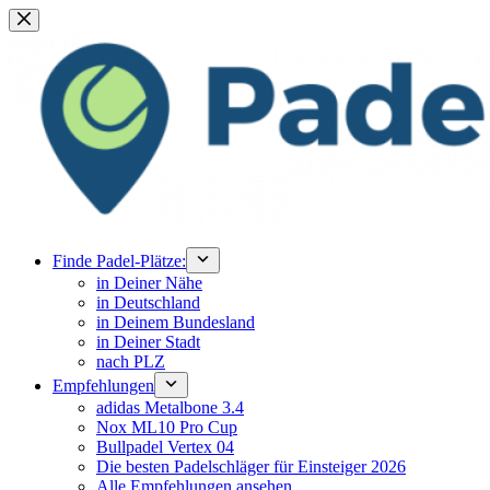
Zum
Inhalt
springen
Finde Padel-Plätze:
in Deiner Nähe
in Deutschland
in Deinem Bundesland
in Deiner Stadt
nach PLZ
Empfehlungen
adidas Metalbone 3.4
Nox ML10 Pro Cup
Bullpadel Vertex 04
Die besten Padelschläger für Einsteiger 2026
Alle Empfehlungen ansehen