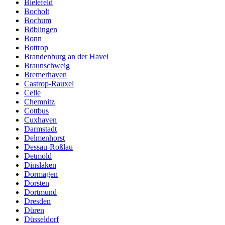
Bielefeld
Bocholt
Bochum
Böblingen
Bonn
Bottrop
Brandenburg an der Havel
Braunschweig
Bremerhaven
Castrop-Rauxel
Celle
Chemnitz
Cottbus
Cuxhaven
Darmstadt
Delmenhorst
Dessau-Roßlau
Detmold
Dinslaken
Dormagen
Dorsten
Dortmund
Dresden
Düren
Düsseldorf