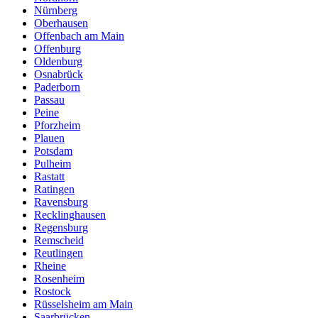
Nürnberg
Oberhausen
Offenbach am Main
Offenburg
Oldenburg
Osnabrück
Paderborn
Passau
Peine
Pforzheim
Plauen
Potsdam
Pulheim
Rastatt
Ratingen
Ravensburg
Recklinghausen
Regensburg
Remscheid
Reutlingen
Rheine
Rosenheim
Rostock
Rüsselsheim am Main
Saarbrücken