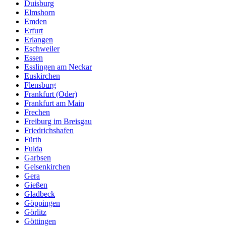
Duisburg
Elmshorn
Emden
Erfurt
Erlangen
Eschweiler
Essen
Esslingen am Neckar
Euskirchen
Flensburg
Frankfurt (Oder)
Frankfurt am Main
Frechen
Freiburg im Breisgau
Friedrichshafen
Fürth
Fulda
Garbsen
Gelsenkirchen
Gera
Gießen
Gladbeck
Göppingen
Görlitz
Göttingen