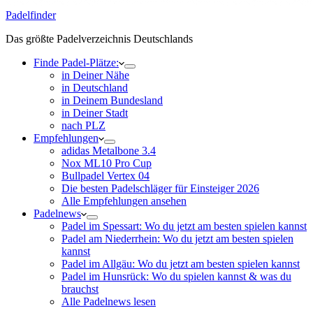
Padelfinder
Das größte Padelverzeichnis Deutschlands
Finde Padel-Plätze:
in Deiner Nähe
in Deutschland
in Deinem Bundesland
in Deiner Stadt
nach PLZ
Empfehlungen
adidas Metalbone 3.4
Nox ML10 Pro Cup
Bullpadel Vertex 04
Die besten Padelschläger für Einsteiger 2026
Alle Empfehlungen ansehen
Padelnews
Padel im Spessart: Wo du jetzt am besten spielen kannst
Padel am Niederrhein: Wo du jetzt am besten spielen
kannst
Padel im Allgäu: Wo du jetzt am besten spielen kannst
Padel im Hunsrück: Wo du spielen kannst & was du
brauchst
Alle Padelnews lesen