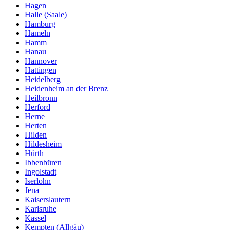
Hagen
Halle (Saale)
Hamburg
Hameln
Hamm
Hanau
Hannover
Hattingen
Heidelberg
Heidenheim an der Brenz
Heilbronn
Herford
Herne
Herten
Hilden
Hildesheim
Hürth
Ibbenbüren
Ingolstadt
Iserlohn
Jena
Kaiserslautern
Karlsruhe
Kassel
Kempten (Allgäu)