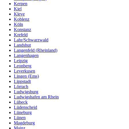
Kerpen
Kiel
Kleve
Koblenz
Köln
Konstanz
Krefeld
Lahr/Schwarzwald
Landshut
Langenfeld (Rheinland)
Langenhagen
Leipzig
Leonberg
Leverkusen
Lingen (Ems)
Lippstadt
Lörrach
Ludwigsburg
Ludwigshafen am Rhein
Lübeck
Lüdenscheid
Lüneburg
Lünen
Magdeburg
Mainz