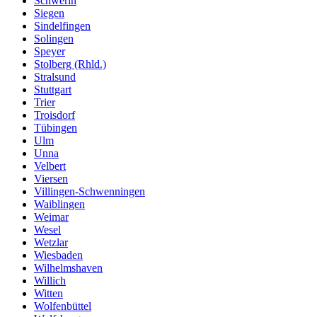
Schwerin
Siegen
Sindelfingen
Solingen
Speyer
Stolberg (Rhld.)
Stralsund
Stuttgart
Trier
Troisdorf
Tübingen
Ulm
Unna
Velbert
Viersen
Villingen-Schwenningen
Waiblingen
Weimar
Wesel
Wetzlar
Wiesbaden
Wilhelmshaven
Willich
Witten
Wolfenbüttel