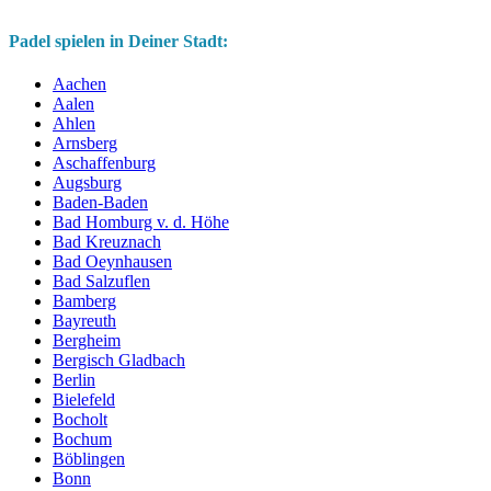
Padel spielen in Deiner Stadt:
Aachen
Aalen
Ahlen
Arnsberg
Aschaffenburg
Augsburg
Baden-Baden
Bad Homburg v. d. Höhe
Bad Kreuznach
Bad Oeynhausen
Bad Salzuflen
Bamberg
Bayreuth
Bergheim
Bergisch Gladbach
Berlin
Bielefeld
Bocholt
Bochum
Böblingen
Bonn