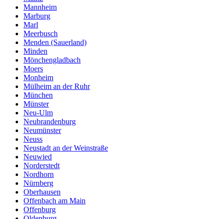
Mannheim
Marburg
Marl
Meerbusch
Menden (Sauerland)
Minden
Mönchengladbach
Moers
Monheim
Mülheim an der Ruhr
München
Münster
Neu-Ulm
Neubrandenburg
Neumünster
Neuss
Neustadt an der Weinstraße
Neuwied
Norderstedt
Nordhorn
Nürnberg
Oberhausen
Offenbach am Main
Offenburg
Oldenburg