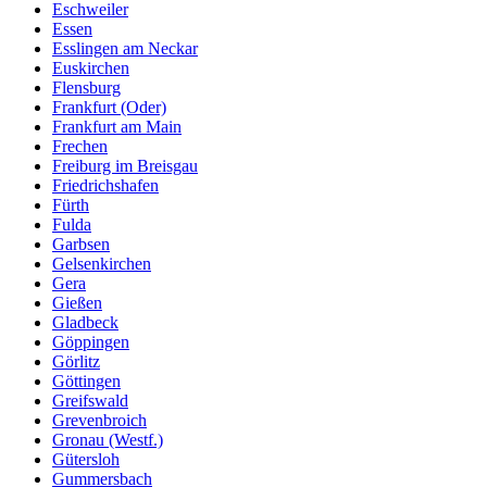
Eschweiler
Essen
Esslingen am Neckar
Euskirchen
Flensburg
Frankfurt (Oder)
Frankfurt am Main
Frechen
Freiburg im Breisgau
Friedrichshafen
Fürth
Fulda
Garbsen
Gelsenkirchen
Gera
Gießen
Gladbeck
Göppingen
Görlitz
Göttingen
Greifswald
Grevenbroich
Gronau (Westf.)
Gütersloh
Gummersbach