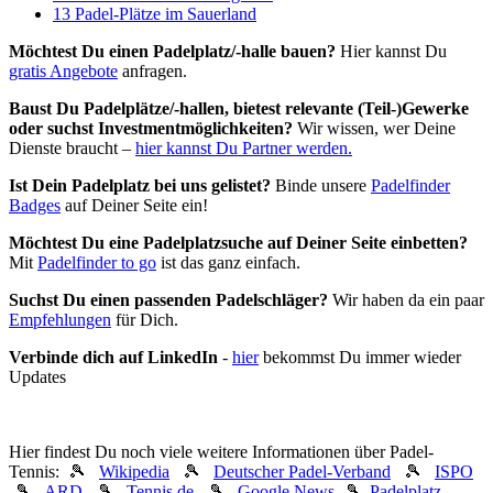
13 Padel-Plätze im Sauerland
Möchtest Du einen Padelplatz/-halle bauen?
Hier kannst Du
gratis Angebote
anfragen.
Baust Du Padel­plätze/-hallen, bietest relevante (Teil-)Gewerke
oder suchst In­vest­ment­möglich­keiten?
Wir wissen, wer Deine
Dienste braucht –
hier kannst Du Partner werden.
Ist Dein Padelplatz bei uns gelistet?
Binde unsere
Padelfinder
Badges
auf Deiner Seite ein!
Möchtest Du eine Padelplatzsuche auf Deiner Seite einbetten?
Mit
Padelfinder to go
ist das ganz einfach.
Suchst Du einen passenden Padelschläger?
Wir haben da ein paar
Empfehlungen
für Dich.
Verbinde dich auf LinkedIn
-
hier
bekommst Du immer wieder
Updates
Hier findest Du noch viele weitere Informationen über Padel-
Tennis: 🎾
Wikipedia
🎾
Deutscher Padel-Verband
🎾
ISPO
🎾
ARD
🎾
Tennis.de
🎾
Google News
🎾
Padelplatz