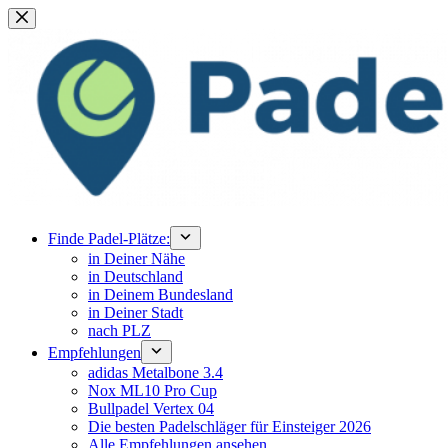
Zum
Inhalt
springen
Finde Padel-Plätze:
in Deiner Nähe
in Deutschland
in Deinem Bundesland
in Deiner Stadt
nach PLZ
Empfehlungen
adidas Metalbone 3.4
Nox ML10 Pro Cup
Bullpadel Vertex 04
Die besten Padelschläger für Einsteiger 2026
Alle Empfehlungen ansehen