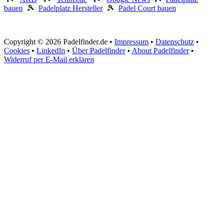
bauen
🎾
Padelplatz Hersteller
🎾
Padel Court bauen
Copyright © 2026 Padelfinder.de •
Impressum
•
Datenschutz
•
Cookies
•
LinkedIn
•
Über Padelfinder
•
About Padelfinder
•
Widerruf per E-Mail erklären