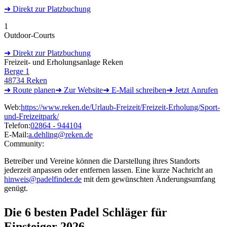
➜
Direkt
zur Platzbuchung
1
Outdoor-Courts
➜
Direkt
zur Platzbuchung
Freizeit- und Erholungsanlage Reken
Berge 1
48734 Reken
➜ Route
planen
➜
Zur
Website
➜ E-Mail
schreiben
➜
Jetzt
Anrufen
Web:
https://www.reken.de/Urlaub-Freizeit/Freizeit-Erholung/Sport-
und-Freizeitpark/
Telefon:
02864 - 944104
E-Mail:
a.dehling@reken.de
Community:
Betreiber und Vereine können die Darstellung ihres Standorts
jederzeit anpassen oder entfernen lassen. Eine kurze Nachricht an
hinweis@padelfinder.de
mit dem gewünschten Änderungsumfang
genügt.
Die 6 besten
Padel Schläger für
Einsteiger 2026