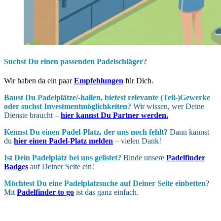
Suchst Du einen passenden Padelschläger?
Wir haben da ein paar
Empfehlungen
für Dich.
Baust Du Padel­plätze/-hallen, bietest relevante (Teil-)Gewerke
oder suchst In­vest­ment­möglich­keiten?
Wir wissen, wer Deine
Dienste braucht –
hier kannst Du Partner werden.
Kennst Du einen Padel-Platz, der uns noch fehlt?
Dann kannst
du
hier einen Padel-Platz melden
– vielen Dank!
Ist Dein Padel­platz bei uns gelistet?
Binde unsere
Padelfinder
Badges
auf Deiner Seite ein!
Möchtest Du eine Padel­platz­suche auf Deiner Seite ein­betten
?
Mit
Padelfinder to go
ist das ganz einfach.