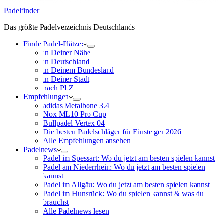
Padelfinder
Das größte Padelverzeichnis Deutschlands
Finde Padel-Plätze:
in Deiner Nähe
in Deutschland
in Deinem Bundesland
in Deiner Stadt
nach PLZ
Empfehlungen
adidas Metalbone 3.4
Nox ML10 Pro Cup
Bullpadel Vertex 04
Die besten Padelschläger für Einsteiger 2026
Alle Empfehlungen ansehen
Padelnews
Padel im Spessart: Wo du jetzt am besten spielen kannst
Padel am Niederrhein: Wo du jetzt am besten spielen
kannst
Padel im Allgäu: Wo du jetzt am besten spielen kannst
Padel im Hunsrück: Wo du spielen kannst & was du
brauchst
Alle Padelnews lesen