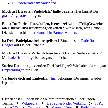
13 Padel-Plätze im Sauerland
Möchtest Du einen Padelplatz/-halle bauen?
Hier kannst Du
gratis Angebote
anfragen.
Baust Du Padel­plätze/-hallen, bietest relevante (Teil-)Gewerke
oder suchst In­vest­ment­möglich­keiten?
Wir wissen, wer Deine
Dienste braucht –
hier kannst Du Partner werden.
Ist Dein Padelplatz bei uns gelistet?
Binde unsere
Padelfinder
Badges
auf Deiner Seite ein!
Möchtest Du eine Padelplatzsuche auf Deiner Seite einbetten?
Mit
Padelfinder to go
ist das ganz einfach.
Suchst Du einen passenden Padelschläger?
Wir haben da ein paar
Empfehlungen
für Dich.
Verbinde dich auf LinkedIn
-
hier
bekommst Du immer wieder
Updates
Hier findest Du noch viele weitere Informationen über Padel-
Tennis: 🎾
Wikipedia
🎾
Deutscher Padel-Verband
🎾
ISPO
🎾
ARD
🎾
Tennis.de
🎾
Google News
🎾
Padelplatz