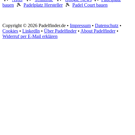
bauen
🎾
Padelplatz Hersteller
🎾
Padel Court bauen
Copyright © 2026 Padelfinder.de •
Impressum
•
Datenschutz
•
Cookies
•
LinkedIn
•
Über Padelfinder
•
About Padelfinder
•
Widerruf per E-Mail erklären