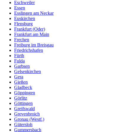
Eschweiler
Essen
Esslingen am Neckar
Euskirchen
Flensburg
Frankfurt (Oder)
Frankfurt am Main
Frechen
Freiburg im Breisgau
Friedrichshafen
Fürth
Fulda
Garbsen
Gelsenkirchen
Gera
Gießen
Gladbeck
Göppingen
Görlitz
Göttingen
Greifswald
Grevenbroich
Gronau (Westf.)
Gütersloh
Gummersbach