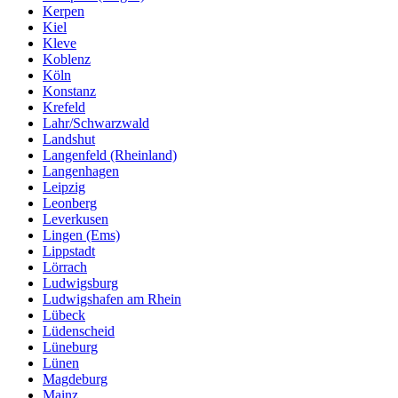
Kerpen
Kiel
Kleve
Koblenz
Köln
Konstanz
Krefeld
Lahr/Schwarzwald
Landshut
Langenfeld (Rheinland)
Langenhagen
Leipzig
Leonberg
Leverkusen
Lingen (Ems)
Lippstadt
Lörrach
Ludwigsburg
Ludwigshafen am Rhein
Lübeck
Lüdenscheid
Lüneburg
Lünen
Magdeburg
Mainz