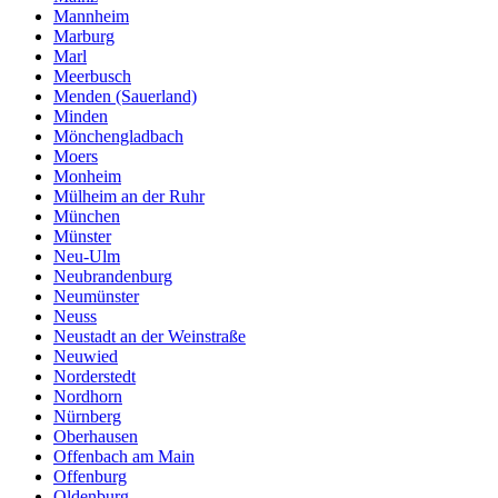
Mannheim
Marburg
Marl
Meerbusch
Menden (Sauerland)
Minden
Mönchengladbach
Moers
Monheim
Mülheim an der Ruhr
München
Münster
Neu-Ulm
Neubrandenburg
Neumünster
Neuss
Neustadt an der Weinstraße
Neuwied
Norderstedt
Nordhorn
Nürnberg
Oberhausen
Offenbach am Main
Offenburg
Oldenburg