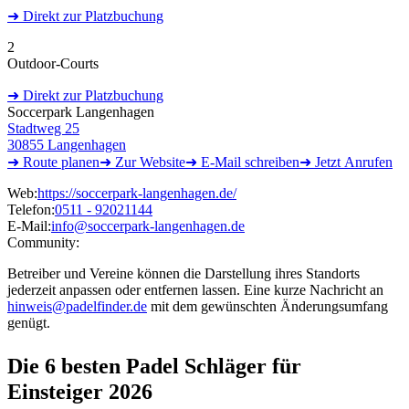
➜
Direkt
zur Platzbuchung
2
Outdoor-Courts
➜
Direkt
zur Platzbuchung
Soccerpark Langenhagen
Stadtweg 25
30855 Langenhagen
➜ Route
planen
➜
Zur
Website
➜ E-Mail
schreiben
➜
Jetzt
Anrufen
Web:
https://soccerpark-langenhagen.de/
Telefon:
0511 - 92021144
E-Mail:
info@soccerpark-langenhagen.de
Community:
Betreiber und Vereine können die Darstellung ihres Standorts
jederzeit anpassen oder entfernen lassen. Eine kurze Nachricht an
hinweis@padelfinder.de
mit dem gewünschten Änderungsumfang
genügt.
Die 6 besten
Padel Schläger für
Einsteiger 2026