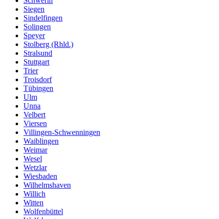
Schwerin
Siegen
Sindelfingen
Solingen
Speyer
Stolberg (Rhld.)
Stralsund
Stuttgart
Trier
Troisdorf
Tübingen
Ulm
Unna
Velbert
Viersen
Villingen-Schwenningen
Waiblingen
Weimar
Wesel
Wetzlar
Wiesbaden
Wilhelmshaven
Willich
Witten
Wolfenbüttel