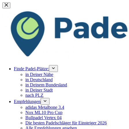
Zum
Inhalt
springen
Finde Padel-Plätze:
in Deiner Nähe
in Deutschland
in Deinem Bundesland
in Deiner Stadt
nach PLZ
Empfehlungen
adidas Metalbone 3.4
Nox ML10 Pro Cup
Bullpadel Vertex 04
Die besten Padelschläger für Einsteiger 2026
Alle Empfehlungen ansehen