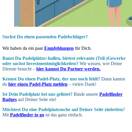
Suchst Du einen passenden Padelschläger?
Wir haben da ein paar
Empfehlungen
für Dich.
Baust Du Padel­plätze/-hallen, bietest relevante (Teil-)Gewerke
oder suchst In­vest­ment­möglich­keiten?
Wir wissen, wer Deine
Dienste braucht –
hier kannst Du Partner werden.
Kennst Du einen Padel-Platz, der uns noch fehlt?
Dann kannst
du
hier einen Padel-Platz melden
– vielen Dank!
Ist Dein Padel­platz bei uns gelistet?
Binde unsere
Padelfinder
Badges
auf Deiner Seite ein!
Möchtest Du eine Padel­platz­suche auf Deiner Seite ein­betten
?
Mit
Padelfinder to go
ist das ganz einfach.