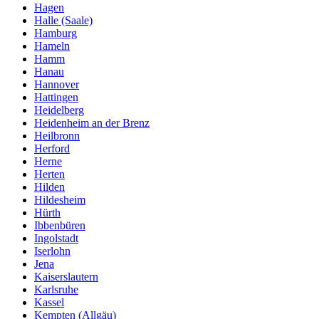
Hagen
Halle (Saale)
Hamburg
Hameln
Hamm
Hanau
Hannover
Hattingen
Heidelberg
Heidenheim an der Brenz
Heilbronn
Herford
Herne
Herten
Hilden
Hildesheim
Hürth
Ibbenbüren
Ingolstadt
Iserlohn
Jena
Kaiserslautern
Karlsruhe
Kassel
Kempten (Allgäu)