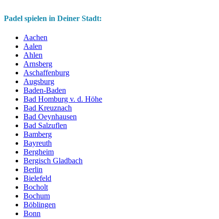
Padel spielen in Deiner Stadt:
Aachen
Aalen
Ahlen
Arnsberg
Aschaffenburg
Augsburg
Baden-Baden
Bad Homburg v. d. Höhe
Bad Kreuznach
Bad Oeynhausen
Bad Salzuflen
Bamberg
Bayreuth
Bergheim
Bergisch Gladbach
Berlin
Bielefeld
Bocholt
Bochum
Böblingen
Bonn