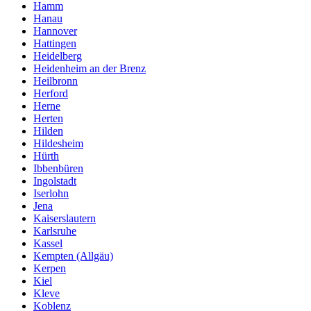
Hamm
Hanau
Hannover
Hattingen
Heidelberg
Heidenheim an der Brenz
Heilbronn
Herford
Herne
Herten
Hilden
Hildesheim
Hürth
Ibbenbüren
Ingolstadt
Iserlohn
Jena
Kaiserslautern
Karlsruhe
Kassel
Kempten (Allgäu)
Kerpen
Kiel
Kleve
Koblenz