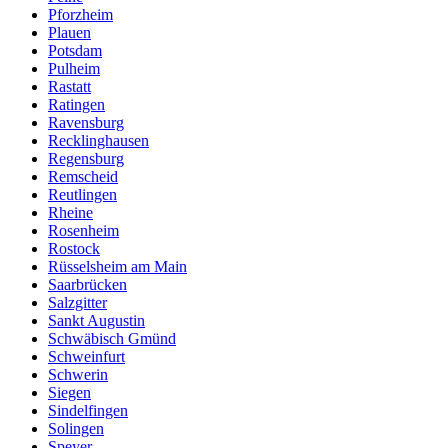
Pforzheim
Plauen
Potsdam
Pulheim
Rastatt
Ratingen
Ravensburg
Recklinghausen
Regensburg
Remscheid
Reutlingen
Rheine
Rosenheim
Rostock
Rüsselsheim am Main
Saarbrücken
Salzgitter
Sankt Augustin
Schwäbisch Gmünd
Schweinfurt
Schwerin
Siegen
Sindelfingen
Solingen
Speyer