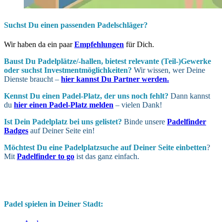
Suchst Du einen passenden Padelschläger?
Wir haben da ein paar
Empfehlungen
für Dich.
Baust Du Padel­plätze/-hallen, bietest relevante (Teil-)Gewerke
oder suchst In­vest­ment­möglich­keiten?
Wir wissen, wer Deine
Dienste braucht –
hier kannst Du Partner werden.
Kennst Du einen Padel-Platz, der uns noch fehlt?
Dann kannst
du
hier einen Padel-Platz melden
– vielen Dank!
Ist Dein Padel­platz bei uns gelistet?
Binde unsere
Padelfinder
Badges
auf Deiner Seite ein!
Möchtest Du eine Padel­platz­suche auf Deiner Seite ein­betten
?
Mit
Padelfinder to go
ist das ganz einfach.
Padel spielen in Deiner Stadt: