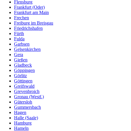
Flensburg
Frankfurt (Oder)
Frankfurt am Main
Frechen
Freiburg im Breisgau
Friedrichshafen
Fürth
Fulda
Garbsen
Gelsenkirchen
Gera
Gießen
Gladbeck
Göppingen
Görlitz
Göttingen
Greifswald
Grevenbroich
Gronau (Westf.)
Gütersloh
Gummersbach
Hagen
Halle (Saale)
Hamburg
Hameln