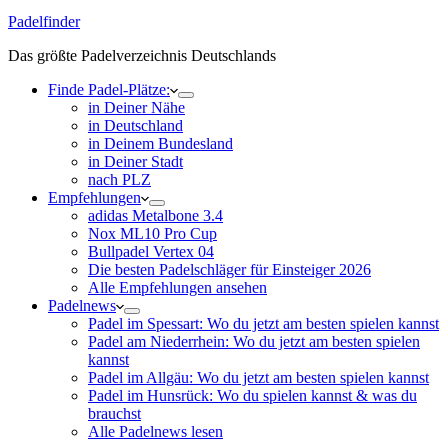
Padelfinder
Das größte Padelverzeichnis Deutschlands
Finde Padel-Plätze:
in Deiner Nähe
in Deutschland
in Deinem Bundesland
in Deiner Stadt
nach PLZ
Empfehlungen
adidas Metalbone 3.4
Nox ML10 Pro Cup
Bullpadel Vertex 04
Die besten Padelschläger für Einsteiger 2026
Alle Empfehlungen ansehen
Padelnews
Padel im Spessart: Wo du jetzt am besten spielen kannst
Padel am Niederrhein: Wo du jetzt am besten spielen
kannst
Padel im Allgäu: Wo du jetzt am besten spielen kannst
Padel im Hunsrück: Wo du spielen kannst & was du
brauchst
Alle Padelnews lesen