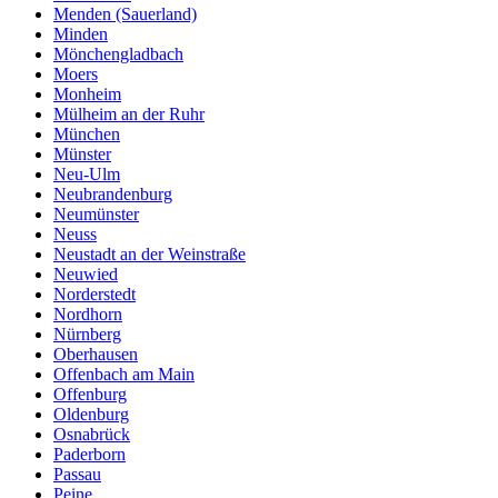
Menden (Sauerland)
Minden
Mönchengladbach
Moers
Monheim
Mülheim an der Ruhr
München
Münster
Neu-Ulm
Neubrandenburg
Neumünster
Neuss
Neustadt an der Weinstraße
Neuwied
Norderstedt
Nordhorn
Nürnberg
Oberhausen
Offenbach am Main
Offenburg
Oldenburg
Osnabrück
Paderborn
Passau
Peine