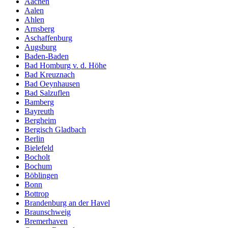
Aachen
Aalen
Ahlen
Arnsberg
Aschaffenburg
Augsburg
Baden-Baden
Bad Homburg v. d. Höhe
Bad Kreuznach
Bad Oeynhausen
Bad Salzuflen
Bamberg
Bayreuth
Bergheim
Bergisch Gladbach
Berlin
Bielefeld
Bocholt
Bochum
Böblingen
Bonn
Bottrop
Brandenburg an der Havel
Braunschweig
Bremerhaven