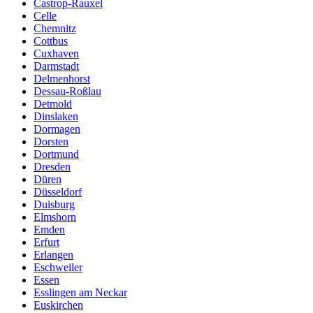
Castrop-Rauxel
Celle
Chemnitz
Cottbus
Cuxhaven
Darmstadt
Delmenhorst
Dessau-Roßlau
Detmold
Dinslaken
Dormagen
Dorsten
Dortmund
Dresden
Düren
Düsseldorf
Duisburg
Elmshorn
Emden
Erfurt
Erlangen
Eschweiler
Essen
Esslingen am Neckar
Euskirchen