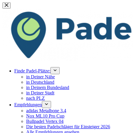
Zum
Inhalt
springen
Finde Padel-Plätze:
in Deiner Nähe
in Deutschland
in Deinem Bundesland
in Deiner Stadt
nach PLZ
Empfehlungen
adidas Metalbone 3.4
Nox ML10 Pro Cup
Bullpadel Vertex 04
Die besten Padelschläger für Einsteiger 2026
Alle Empfehlungen ansehen