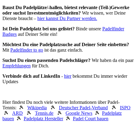
Baust Du Padel­plätze/-hallen, bietest relevante (Teil-)Gewerke
oder suchst In­vest­ment­möglich­keiten?
Wir wissen, wer Deine
Dienste braucht –
hier kannst Du Partner werden.
Ist Dein Padelplatz bei uns gelistet?
Binde unsere
Padelfinder
Badges
auf Deiner Seite ein!
Möchtest Du eine Padelplatzsuche auf Deiner Seite einbetten?
Mit
Padelfinder to go
ist das ganz einfach.
Suchst Du einen passenden Padelschläger?
Wir haben da ein paar
Empfehlungen
für Dich.
Verbinde dich auf LinkedIn
-
hier
bekommst Du immer wieder
Updates
Hier findest Du noch viele weitere Informationen über Padel-
Tennis: 🎾
Wikipedia
🎾
Deutscher Padel-Verband
🎾
ISPO
🎾
ARD
🎾
Tennis.de
🎾
Google News
🎾
Padelplatz
bauen
🎾
Padelplatz Hersteller
🎾
Padel Court bauen