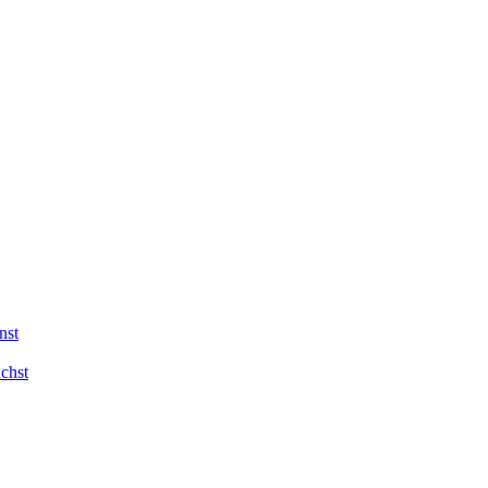
nst
chst