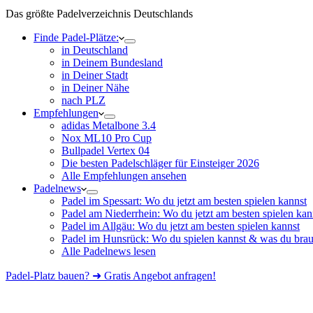
Das größte Padelverzeichnis Deutschlands
Finde Padel-Plätze:
in Deutschland
in Deinem Bundesland
in Deiner Stadt
in Deiner Nähe
nach PLZ
Empfehlungen
adidas Metalbone 3.4
Nox ML10 Pro Cup
Bullpadel Vertex 04
Die besten Padelschläger für Einsteiger 2026
Alle Empfehlungen ansehen
Padelnews
Padel im Spessart: Wo du jetzt am besten spielen kannst
Padel am Niederrhein: Wo du jetzt am besten spielen kan
Padel im Allgäu: Wo du jetzt am besten spielen kannst
Padel im Hunsrück: Wo du spielen kannst & was du brau
Alle Padelnews lesen
Padel-Platz bauen? ➜ Gratis Angebot anfragen!