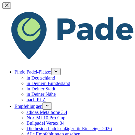
Zum
Inhalt
springen
Finde Padel-Plätze:
in Deutschland
in Deinem Bundesland
in Deiner Stadt
in Deiner Nähe
nach PLZ
Empfehlungen
adidas Metalbone 3.4
Nox ML10 Pro Cup
Bullpadel Vertex 04
Die besten Padelschläger für Einsteiger 2026
Alle Empfehlungen ansehen