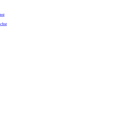
nst
chst