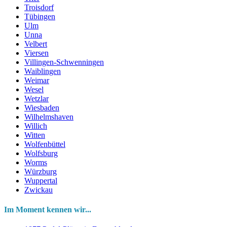
Troisdorf
Tübingen
Ulm
Unna
Velbert
Viersen
Villingen-Schwenningen
Waiblingen
Weimar
Wesel
Wetzlar
Wiesbaden
Wilhelmshaven
Willich
Witten
Wolfenbüttel
Wolfsburg
Worms
Würzburg
Wuppertal
Zwickau
Im Moment kennen wir...