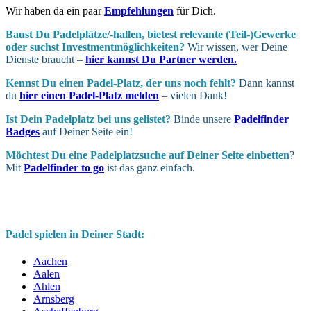
Wir haben da ein paar
Empfehlungen
für Dich.
Baust Du Padel­plätze/-hallen, bietest relevante (Teil-)Gewerke
oder suchst In­vest­ment­möglich­keiten?
Wir wissen, wer Deine
Dienste braucht –
hier kannst Du Partner werden.
Kennst Du einen Padel-Platz, der uns noch fehlt?
Dann kannst
du
hier einen Padel-Platz melden
– vielen Dank!
Ist Dein Padel­platz bei uns gelistet?
Binde unsere
Padelfinder
Badges
auf Deiner Seite ein!
Möchtest Du eine Padel­platz­suche auf Deiner Seite ein­betten
?
Mit
Padelfinder to go
ist das ganz einfach.
Padel spielen in Deiner Stadt:
Aachen
Aalen
Ahlen
Arnsberg