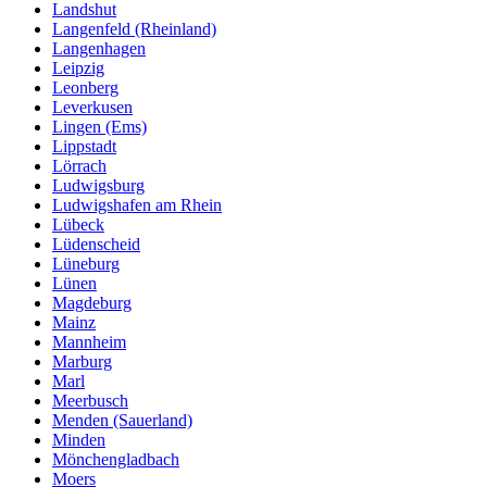
Landshut
Langenfeld (Rheinland)
Langenhagen
Leipzig
Leonberg
Leverkusen
Lingen (Ems)
Lippstadt
Lörrach
Ludwigsburg
Ludwigshafen am Rhein
Lübeck
Lüdenscheid
Lüneburg
Lünen
Magdeburg
Mainz
Mannheim
Marburg
Marl
Meerbusch
Menden (Sauerland)
Minden
Mönchengladbach
Moers