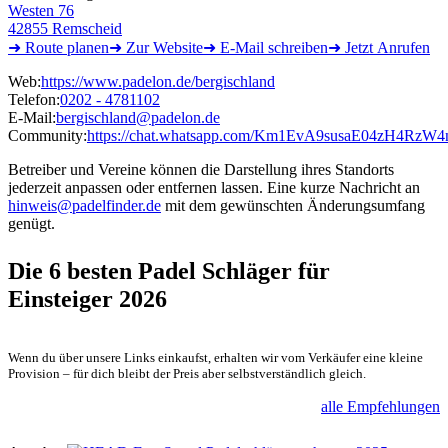
Westen 76
42855 Remscheid
➜ Route
planen
➜
Zur
Website
➜ E-Mail
schreiben
➜
Jetzt
Anrufen
Web:
https://www.padelon.de/bergischland
Telefon:
0202 - 4781102
E-Mail:
bergischland@padelon.de
Community:
https://chat.whatsapp.com/Km1EvA9susaE04zH4RzW4
Betreiber und Vereine können die Darstellung ihres Standorts
jederzeit anpassen oder entfernen lassen. Eine kurze Nachricht an
hinweis@padelfinder.de
mit dem gewünschten Änderungsumfang
genügt.
Die 6 besten
Padel Schläger für
Einsteiger 2026
Wenn du über unsere Links einkaufst, erhalten wir vom Verkäufer eine kleine
Provision – für dich bleibt der Preis aber selbstverständlich gleich.
alle Empfehlungen