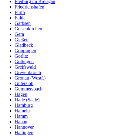
Freiburg im Breisgau
Friedrichshafen
Fürth
Fulda
Garbsen
Gelsenkirchen
Gera
Gießen
Gladbeck
Göppingen
Görlitz
Göttingen
Greifswald
Grevenbroich
Gronau (Westf.)
Gütersloh
Gummersbach
Hagen
Halle (Saale)
Hamburg
Hameln
Hamm
Hanau
Hannover
Hattingen