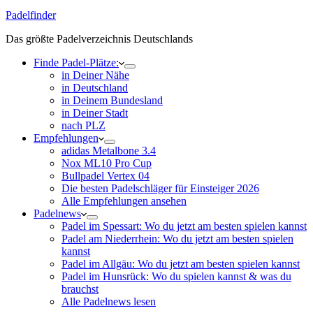
Padelfinder
Das größte Padelverzeichnis Deutschlands
Finde Padel-Plätze:
in Deiner Nähe
in Deutschland
in Deinem Bundesland
in Deiner Stadt
nach PLZ
Empfehlungen
adidas Metalbone 3.4
Nox ML10 Pro Cup
Bullpadel Vertex 04
Die besten Padelschläger für Einsteiger 2026
Alle Empfehlungen ansehen
Padelnews
Padel im Spessart: Wo du jetzt am besten spielen kannst
Padel am Niederrhein: Wo du jetzt am besten spielen
kannst
Padel im Allgäu: Wo du jetzt am besten spielen kannst
Padel im Hunsrück: Wo du spielen kannst & was du
brauchst
Alle Padelnews lesen