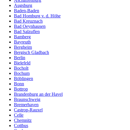
Aschaffenburg
Augsburg
Baden-Baden
Bad Homburg v. d. Höhe
Bad Kreuznach
Bad Oeynhausen
Bad Salzuflen
Bamberg
Bayreuth
Bergheim
Bergisch Gladbach
Berlin
Bielefeld
Bocholt
Bochum
Böblingen
Bonn
Bottrop
Brandenburg an der Havel
Braunschweig
Bremerhaven
Castrop-Rauxel
Celle
Chemnitz
Cottbus