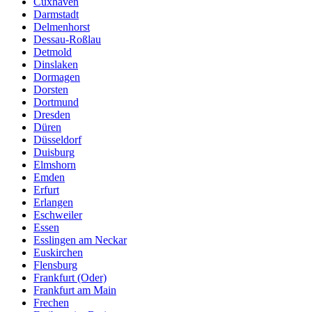
Cuxhaven
Darmstadt
Delmenhorst
Dessau-Roßlau
Detmold
Dinslaken
Dormagen
Dorsten
Dortmund
Dresden
Düren
Düsseldorf
Duisburg
Elmshorn
Emden
Erfurt
Erlangen
Eschweiler
Essen
Esslingen am Neckar
Euskirchen
Flensburg
Frankfurt (Oder)
Frankfurt am Main
Frechen