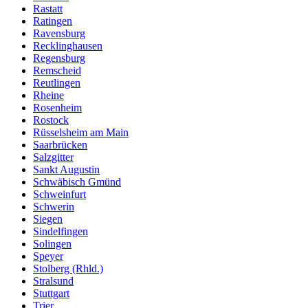
Rastatt
Ratingen
Ravensburg
Recklinghausen
Regensburg
Remscheid
Reutlingen
Rheine
Rosenheim
Rostock
Rüsselsheim am Main
Saarbrücken
Salzgitter
Sankt Augustin
Schwäbisch Gmünd
Schweinfurt
Schwerin
Siegen
Sindelfingen
Solingen
Speyer
Stolberg (Rhld.)
Stralsund
Stuttgart
Trier