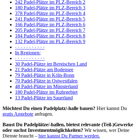
242 Padel-Plätze im PLZ-Bereich 2
180 Padel-Plätze im PLZ-Bereich 3
378 Padel-Plätze im PLZ-Bereich 4
241 Padel-Plätze im PLZ-Bereich 5
166 Padel-Plätze im PLZ-Bereich 6
205 Padel-Plätze im PLZ-Bereich 7
184 Padel-Plätze im PLZ-Bereich 8
132 Padel-Plätze im PLZ-Bereich 9
· · · · · · · · · · ·
In Regionen:
· · · · · · · · · · ·
30 Padel-Plätze im Bergischen Land
21 Padel-Plätze am Bodensee
79 Padel-Plätze in Köln-Bonn
70 Padel-Plätze in Ostwestfalen
48 Padel-Plätze im Münsterland
180 Padel-Plätze im Ruhrgebiet
13 Padel-Plätze im Sauerland
Möchtest Du einen Padelplatz/-halle bauen?
Hier kannst Du
gratis Angebote
anfragen.
Baust Du Padel­plätze/-hallen, bietest relevante (Teil-)Gewerke
oder suchst In­vest­ment­möglich­keiten?
Wir wissen, wer Deine
Dienste braucht –
hier kannst Du Partner werden.