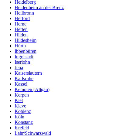
Heidelberg
Heidenheim an der Brenz
Heilbronn
Herford
Herne
Herten
Hilden
Hildesheim
Hürth
Ibbenbüren
Ingolstadt
Iserlohn
Jena
Kaiserslautern
Karlsruhe
Kassel
Kempten (Allgäu)
Kerpen
Kiel
Kleve
Koblenz
Köln
Konstanz
Krefeld
Lahr/Schwarzwald