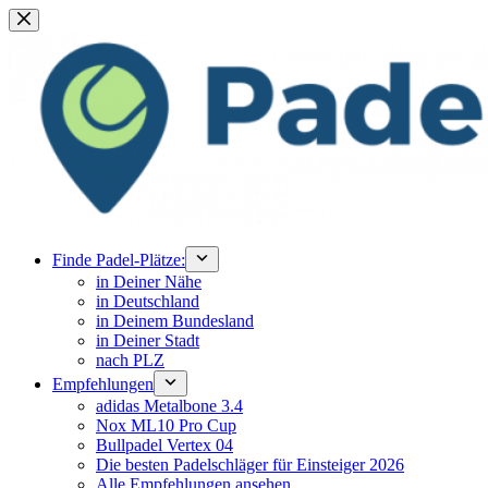
Zum
Inhalt
springen
Finde Padel-Plätze:
in Deiner Nähe
in Deutschland
in Deinem Bundesland
in Deiner Stadt
nach PLZ
Empfehlungen
adidas Metalbone 3.4
Nox ML10 Pro Cup
Bullpadel Vertex 04
Die besten Padelschläger für Einsteiger 2026
Alle Empfehlungen ansehen