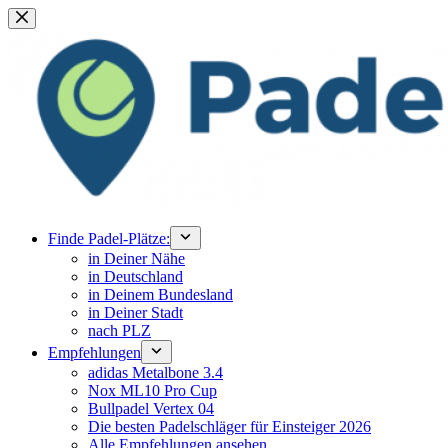
Zum
Inhalt
springen
Finde Padel-Plätze:
in Deiner Nähe
in Deutschland
in Deinem Bundesland
in Deiner Stadt
nach PLZ
Empfehlungen
adidas Metalbone 3.4
Nox ML10 Pro Cup
Bullpadel Vertex 04
Die besten Padelschläger für Einsteiger 2026
Alle Empfehlungen ansehen