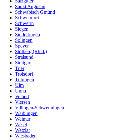
Salzgitter
Sankt Augustin
Schwäbisch Gmünd
Schweinfurt
Schwerin
Siegen
Sindelfingen
Solingen
Speyer
Stolberg (Rhld.)
Stralsund
Stuttgart
Trier
Troisdorf
Tübingen
Ulm
Unna
Velbert
Viersen
Villingen-Schwenningen
Waiblingen
Weimar
Wesel
Wetzlar
Wiesbaden