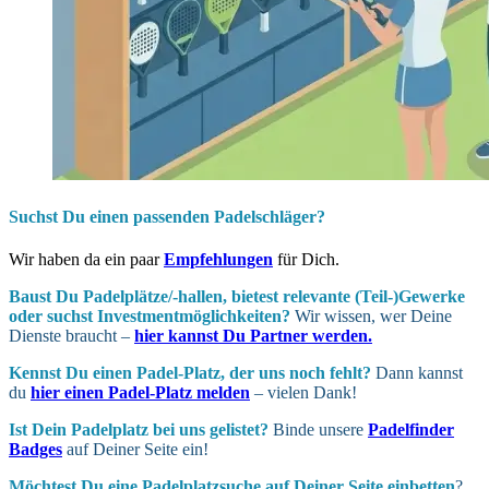
Suchst Du einen passenden Padelschläger?
Wir haben da ein paar
Empfehlungen
für Dich.
Baust Du Padel­plätze/-hallen, bietest relevante (Teil-)Gewerke
oder suchst In­vest­ment­möglich­keiten?
Wir wissen, wer Deine
Dienste braucht –
hier kannst Du Partner werden.
Kennst Du einen Padel-Platz, der uns noch fehlt?
Dann kannst
du
hier einen Padel-Platz melden
– vielen Dank!
Ist Dein Padel­platz bei uns gelistet?
Binde unsere
Padelfinder
Badges
auf Deiner Seite ein!
Möchtest Du eine Padel­platz­suche auf Deiner Seite ein­betten
?