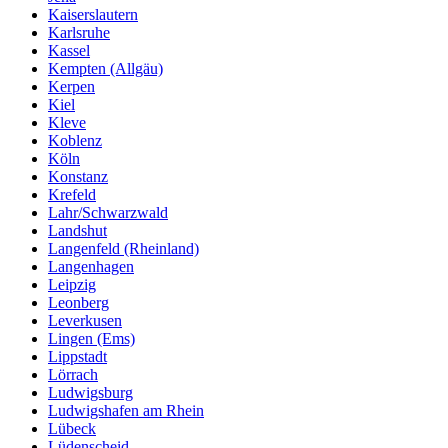
Kaiserslautern
Karlsruhe
Kassel
Kempten (Allgäu)
Kerpen
Kiel
Kleve
Koblenz
Köln
Konstanz
Krefeld
Lahr/Schwarzwald
Landshut
Langenfeld (Rheinland)
Langenhagen
Leipzig
Leonberg
Leverkusen
Lingen (Ems)
Lippstadt
Lörrach
Ludwigsburg
Ludwigshafen am Rhein
Lübeck
Lüdenscheid