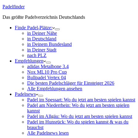
Padelfinder
Das größte Padelverzeichnis Deutschlands
Finde Padel-Plätze:
in Deiner Nähe
in Deutschland
in Deinem Bundesland
in Deiner Stadt
nach PLZ
Empfehlungen
adidas Metalbone 3.4
Nox ML10 Pro Cup
Bullpadel Vertex 04
Die besten Padelschläger für Einsteiger 2026
Alle Empfehlungen ansehen
Padelnews
Padel im Spessart: Wo du jetzt am besten spielen kannst
Padel am Niederrhein: Wo du jetzt am besten spielen
kannst
Padel im Allgäu: Wo du jetzt am besten spielen kannst
Padel im Hunsrück: Wo du spielen kannst & was du
brauchst
Alle Padelnews lesen