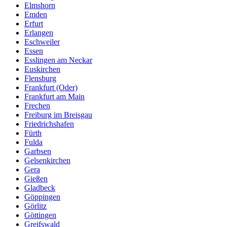
Elmshorn
Emden
Erfurt
Erlangen
Eschweiler
Essen
Esslingen am Neckar
Euskirchen
Flensburg
Frankfurt (Oder)
Frankfurt am Main
Frechen
Freiburg im Breisgau
Friedrichshafen
Fürth
Fulda
Garbsen
Gelsenkirchen
Gera
Gießen
Gladbeck
Göppingen
Görlitz
Göttingen
Greifswald