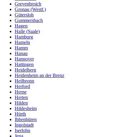
Grevenbroich
Gronau (Westf.)
Gütersloh
Gummersbach
Hagen
Halle (Saale)
Hamburg
Hameln
Hamm
Hanau
Hannover
Hattingen
Heidelberg
Heidenheim an der Brenz
Heilbronn
Herford
Herne
Herten
Hilden
Hildesheim
Hürth
Ibbenbüren
Ingolstadt
Iserlohn
Jena