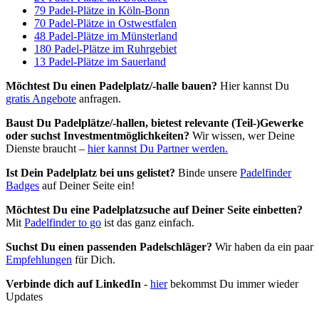
79 Padel-Plätze in Köln-Bonn
70 Padel-Plätze in Ostwestfalen
48 Padel-Plätze im Münsterland
180 Padel-Plätze im Ruhrgebiet
13 Padel-Plätze im Sauerland
Möchtest Du einen Padelplatz/-halle bauen?
Hier kannst Du
gratis Angebote
anfragen.
Baust Du Padel­plätze/-hallen, bietest relevante (Teil-)Gewerke
oder suchst In­vest­ment­möglich­keiten?
Wir wissen, wer Deine
Dienste braucht –
hier kannst Du Partner werden.
Ist Dein Padelplatz bei uns gelistet?
Binde unsere
Padelfinder
Badges
auf Deiner Seite ein!
Möchtest Du eine Padelplatzsuche auf Deiner Seite einbetten?
Mit
Padelfinder to go
ist das ganz einfach.
Suchst Du einen passenden Padelschläger?
Wir haben da ein paar
Empfehlungen
für Dich.
Verbinde dich auf LinkedIn
-
hier
bekommst Du immer wieder
Updates