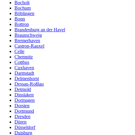
Bocholt
Bochum
Böblingen
Bonn
Bottrop
Brandenburg an der Havel
Braunschweig
Bremerhaven
Castrop-Rauxel
Celle
Chemnitz
Cottbus
Cuxhaven
Darmstadt
Delmenhorst
Dessau-Roßlau
Detmold
Dinslaken
Dormagen
Dorsten
Dortmund
Dresden
Düren
Düsseldorf
Duisburg