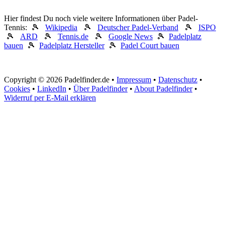
Hier findest Du noch viele weitere Informationen über Padel-
Tennis: 🎾
Wikipedia
🎾
Deutscher Padel-Verband
🎾
ISPO
🎾
ARD
🎾
Tennis.de
🎾
Google News
🎾
Padelplatz
bauen
🎾
Padelplatz Hersteller
🎾
Padel Court bauen
Copyright © 2026 Padelfinder.de •
Impressum
•
Datenschutz
•
Cookies
•
LinkedIn
•
Über Padelfinder
•
About Padelfinder
•
Widerruf per E-Mail erklären