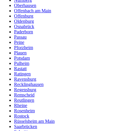
Nürnberg
Oberhausen
Offenbach am Main
Offenburg
Oldenburg
Osnabrück
Paderborn
Passau
Peine
Pforzheim
Plauen
Potsdam
Pulheim
Rastatt
Ratingen
Ravensburg
Recklinghausen
Regensburg
Remscheid
Reutlingen
Rheine
Rosenheim
Rostock
Rüsselsheim am Main
Saarbrücken