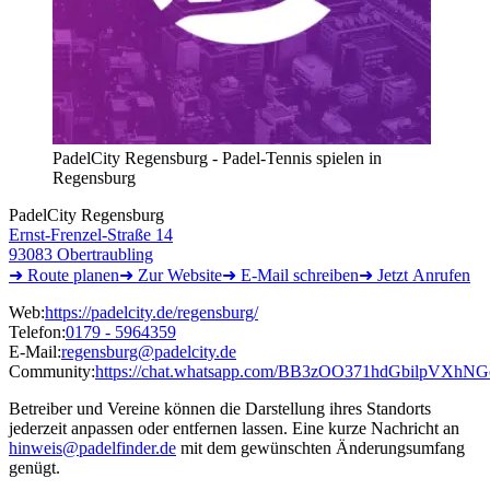
PadelCity Regensburg - Padel-Tennis spielen in
Regensburg
PadelCity Regensburg
Ernst-Frenzel-Straße 14
93083 Obertraubling
➜ Route
planen
➜
Zur
Website
➜ E-Mail
schreiben
➜
Jetzt
Anrufen
Web:
https://padelcity.de/regensburg/
Telefon:
0179 - 5964359
E-Mail:
regensburg@padelcity.de
Community:
https://chat.whatsapp.com/BB3zOO371hdGbilpVXhNG
Betreiber und Vereine können die Darstellung ihres Standorts
jederzeit anpassen oder entfernen lassen. Eine kurze Nachricht an
hinweis@padelfinder.de
mit dem gewünschten Änderungsumfang
genügt.