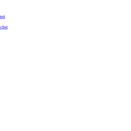
nst
chst