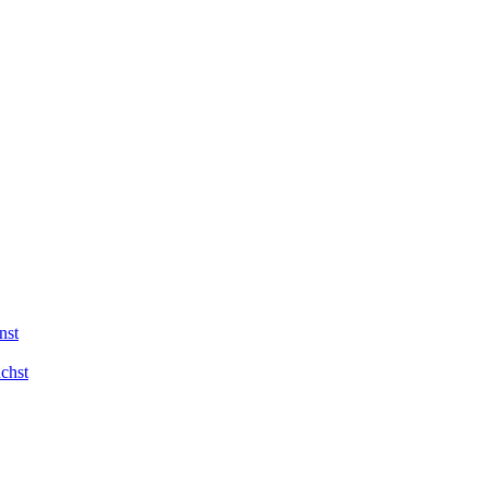
nst
chst