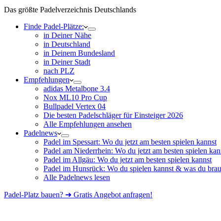
Das größte Padelverzeichnis Deutschlands
Finde Padel-Plätze:
in Deiner Nähe
in Deutschland
in Deinem Bundesland
in Deiner Stadt
nach PLZ
Empfehlungen
adidas Metalbone 3.4
Nox ML10 Pro Cup
Bullpadel Vertex 04
Die besten Padelschläger für Einsteiger 2026
Alle Empfehlungen ansehen
Padelnews
Padel im Spessart: Wo du jetzt am besten spielen kannst
Padel am Niederrhein: Wo du jetzt am besten spielen kan
Padel im Allgäu: Wo du jetzt am besten spielen kannst
Padel im Hunsrück: Wo du spielen kannst & was du brau
Alle Padelnews lesen
Padel-Platz bauen? ➜ Gratis Angebot anfragen!