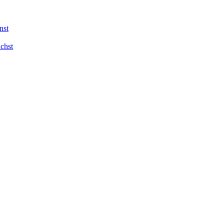
nst
chst