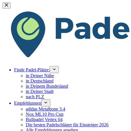
Zum
Inhalt
springen
Finde Padel-Plätze:
in Deiner Nähe
in Deutschland
in Deinem Bundesland
in Deiner Stadt
nach PLZ
Empfehlungen
adidas Metalbone 3.4
Nox ML10 Pro Cup
Bullpadel Vertex 04
Die besten Padelschläger für Einsteiger 2026
Alle Empfehlungen ansehen