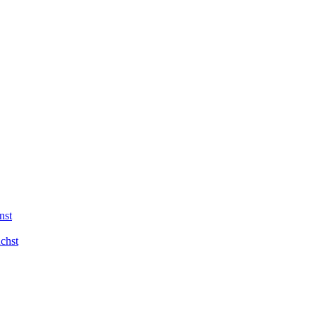
nst
chst