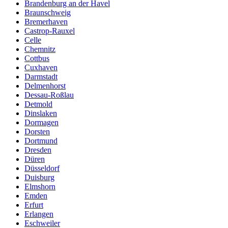
Brandenburg an der Havel
Braunschweig
Bremerhaven
Castrop-Rauxel
Celle
Chemnitz
Cottbus
Cuxhaven
Darmstadt
Delmenhorst
Dessau-Roßlau
Detmold
Dinslaken
Dormagen
Dorsten
Dortmund
Dresden
Düren
Düsseldorf
Duisburg
Elmshorn
Emden
Erfurt
Erlangen
Eschweiler