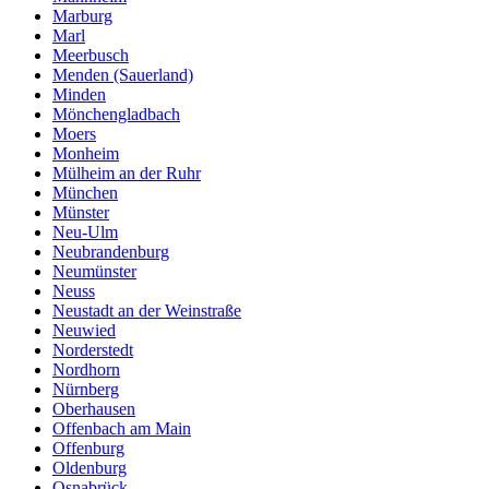
Marburg
Marl
Meerbusch
Menden (Sauerland)
Minden
Mönchengladbach
Moers
Monheim
Mülheim an der Ruhr
München
Münster
Neu-Ulm
Neubrandenburg
Neumünster
Neuss
Neustadt an der Weinstraße
Neuwied
Norderstedt
Nordhorn
Nürnberg
Oberhausen
Offenbach am Main
Offenburg
Oldenburg
Osnabrück