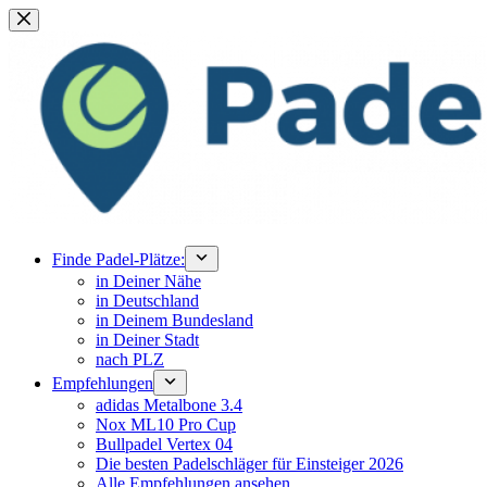
Zum
Inhalt
springen
Finde Padel-Plätze:
in Deiner Nähe
in Deutschland
in Deinem Bundesland
in Deiner Stadt
nach PLZ
Empfehlungen
adidas Metalbone 3.4
Nox ML10 Pro Cup
Bullpadel Vertex 04
Die besten Padelschläger für Einsteiger 2026
Alle Empfehlungen ansehen