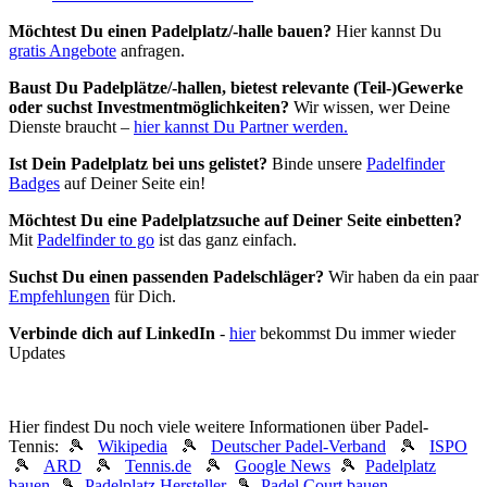
Möchtest Du einen Padelplatz/-halle bauen?
Hier kannst Du
gratis Angebote
anfragen.
Baust Du Padel­plätze/-hallen, bietest relevante (Teil-)Gewerke
oder suchst In­vest­ment­möglich­keiten?
Wir wissen, wer Deine
Dienste braucht –
hier kannst Du Partner werden.
Ist Dein Padelplatz bei uns gelistet?
Binde unsere
Padelfinder
Badges
auf Deiner Seite ein!
Möchtest Du eine Padelplatzsuche auf Deiner Seite einbetten?
Mit
Padelfinder to go
ist das ganz einfach.
Suchst Du einen passenden Padelschläger?
Wir haben da ein paar
Empfehlungen
für Dich.
Verbinde dich auf LinkedIn
-
hier
bekommst Du immer wieder
Updates
Hier findest Du noch viele weitere Informationen über Padel-
Tennis: 🎾
Wikipedia
🎾
Deutscher Padel-Verband
🎾
ISPO
🎾
ARD
🎾
Tennis.de
🎾
Google News
🎾
Padelplatz
bauen
🎾
Padelplatz Hersteller
🎾
Padel Court bauen