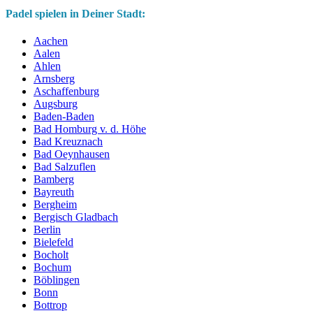
Padel spielen in Deiner Stadt:
Aachen
Aalen
Ahlen
Arnsberg
Aschaffenburg
Augsburg
Baden-Baden
Bad Homburg v. d. Höhe
Bad Kreuznach
Bad Oeynhausen
Bad Salzuflen
Bamberg
Bayreuth
Bergheim
Bergisch Gladbach
Berlin
Bielefeld
Bocholt
Bochum
Böblingen
Bonn
Bottrop