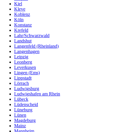
Kiel
Kleve
Koblenz
Köln
Konstanz
Krefeld
Lahr/Schwarzwald
Landshut
Langenfeld (Rheinland)
Langenhagen
Leipzig
Leonberg
Leverkusen
Lingen (Ems)
Lippstadt
Lörrach
Ludwigsburg
Ludwigshafen am Rhein
Lübeck
Lüdenscheid
Lüneburg
Lünen
Magdeburg
Mainz
Mannheim