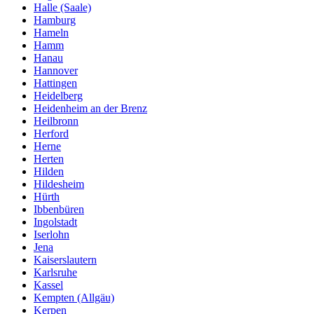
Halle (Saale)
Hamburg
Hameln
Hamm
Hanau
Hannover
Hattingen
Heidelberg
Heidenheim an der Brenz
Heilbronn
Herford
Herne
Herten
Hilden
Hildesheim
Hürth
Ibbenbüren
Ingolstadt
Iserlohn
Jena
Kaiserslautern
Karlsruhe
Kassel
Kempten (Allgäu)
Kerpen