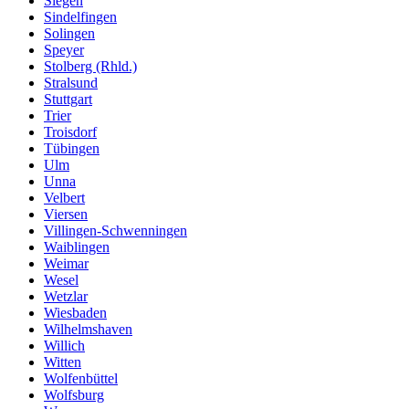
Siegen
Sindelfingen
Solingen
Speyer
Stolberg (Rhld.)
Stralsund
Stuttgart
Trier
Troisdorf
Tübingen
Ulm
Unna
Velbert
Viersen
Villingen-Schwenningen
Waiblingen
Weimar
Wesel
Wetzlar
Wiesbaden
Wilhelmshaven
Willich
Witten
Wolfenbüttel
Wolfsburg