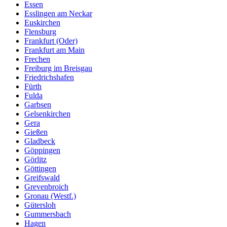
Essen
Esslingen am Neckar
Euskirchen
Flensburg
Frankfurt (Oder)
Frankfurt am Main
Frechen
Freiburg im Breisgau
Friedrichshafen
Fürth
Fulda
Garbsen
Gelsenkirchen
Gera
Gießen
Gladbeck
Göppingen
Görlitz
Göttingen
Greifswald
Grevenbroich
Gronau (Westf.)
Gütersloh
Gummersbach
Hagen