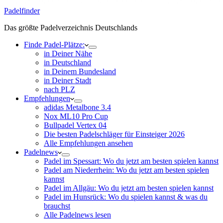
Padelfinder
Das größte Padelverzeichnis Deutschlands
Finde Padel-Plätze:
in Deiner Nähe
in Deutschland
in Deinem Bundesland
in Deiner Stadt
nach PLZ
Empfehlungen
adidas Metalbone 3.4
Nox ML10 Pro Cup
Bullpadel Vertex 04
Die besten Padelschläger für Einsteiger 2026
Alle Empfehlungen ansehen
Padelnews
Padel im Spessart: Wo du jetzt am besten spielen kannst
Padel am Niederrhein: Wo du jetzt am besten spielen
kannst
Padel im Allgäu: Wo du jetzt am besten spielen kannst
Padel im Hunsrück: Wo du spielen kannst & was du
brauchst
Alle Padelnews lesen