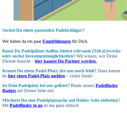
Suchst Du einen passenden Padelschläger?
Wir haben da ein paar
Empfehlungen
für Dich.
Baust Du Padel­plätze/-hallen, bietest relevante (Teil-)Gewerke
oder suchst In­vest­ment­möglich­keiten?
Wir wissen, wer Deine
Dienste braucht –
hier kannst Du Partner werden.
Kennst Du einen Padel-Platz, der uns noch fehlt?
Dann kannst
du
hier einen Padel-Platz melden
– vielen Dank!
Ist Dein Padel­platz bei uns gelistet?
Binde unsere
Padelfinder
Badges
auf Deiner Seite ein!
Möchtest Du eine Padel­platz­suche auf Deiner Seite ein­betten
?
Mit
Padelfinder to go
ist das ganz einfach.