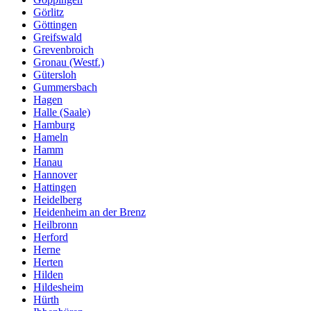
Görlitz
Göttingen
Greifswald
Grevenbroich
Gronau (Westf.)
Gütersloh
Gummersbach
Hagen
Halle (Saale)
Hamburg
Hameln
Hamm
Hanau
Hannover
Hattingen
Heidelberg
Heidenheim an der Brenz
Heilbronn
Herford
Herne
Herten
Hilden
Hildesheim
Hürth