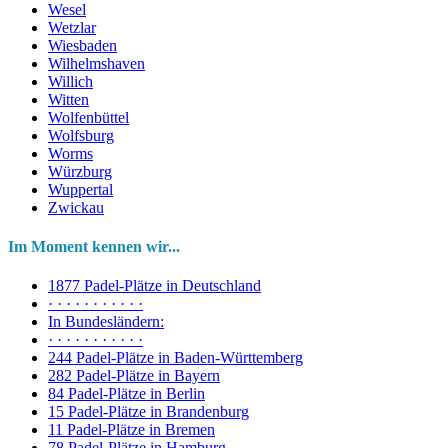
Wesel
Wetzlar
Wiesbaden
Wilhelmshaven
Willich
Witten
Wolfenbüttel
Wolfsburg
Worms
Würzburg
Wuppertal
Zwickau
Im Moment kennen wir...
1877 Padel-Plätze in Deutschland
· · · · · · · · · · ·
In Bundesländern:
· · · · · · · · · · ·
244 Padel-Plätze in Baden-Württemberg
282 Padel-Plätze in Bayern
84 Padel-Plätze in Berlin
15 Padel-Plätze in Brandenburg
11 Padel-Plätze in Bremen
78 Padel-Plätze in Hamburg