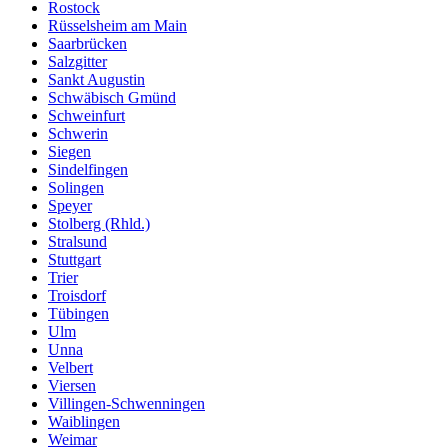
Rostock
Rüsselsheim am Main
Saarbrücken
Salzgitter
Sankt Augustin
Schwäbisch Gmünd
Schweinfurt
Schwerin
Siegen
Sindelfingen
Solingen
Speyer
Stolberg (Rhld.)
Stralsund
Stuttgart
Trier
Troisdorf
Tübingen
Ulm
Unna
Velbert
Viersen
Villingen-Schwenningen
Waiblingen
Weimar