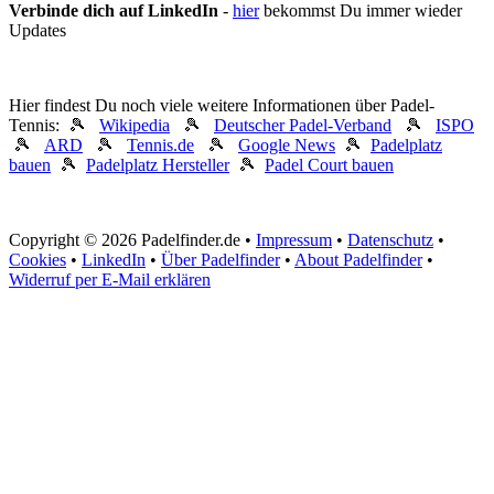
Verbinde dich auf LinkedIn
-
hier
bekommst Du immer wieder
Updates
Hier findest Du noch viele weitere Informationen über Padel-
Tennis: 🎾
Wikipedia
🎾
Deutscher Padel-Verband
🎾
ISPO
🎾
ARD
🎾
Tennis.de
🎾
Google News
🎾
Padelplatz
bauen
🎾
Padelplatz Hersteller
🎾
Padel Court bauen
Copyright © 2026 Padelfinder.de •
Impressum
•
Datenschutz
•
Cookies
•
LinkedIn
•
Über Padelfinder
•
About Padelfinder
•
Widerruf per E-Mail erklären