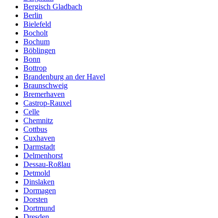
Bergisch Gladbach
Berlin
Bielefeld
Bocholt
Bochum
Böblingen
Bonn
Bottrop
Brandenburg an der Havel
Braunschweig
Bremerhaven
Castrop-Rauxel
Celle
Chemnitz
Cottbus
Cuxhaven
Darmstadt
Delmenhorst
Dessau-Roßlau
Detmold
Dinslaken
Dormagen
Dorsten
Dortmund
Dresden