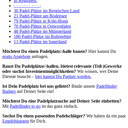
In Regionen:
· · · · · · · · · · ·
30 Padel-Plätze im Bergischen Land
21 Padel-Plätze am Bodensee
79 Padel-Plätze in Köln-Bonn
70 Padel-Plätze in Ostwestfalen
48 Padel-Plätze im Münsterland
180 Padel-Plätze im Ruhrgebiet
13 Padel-Plätze im Sauerland
Möchtest Du einen Padelplatz/-halle bauen?
Hier kannst Du
gratis Angebote
anfragen.
Baust Du Padel­plätze/-hallen, bietest relevante (Teil-)Gewerke
oder suchst In­vest­ment­möglich­keiten?
Wir wissen, wer Deine
Dienste braucht –
hier kannst Du Partner werden.
Ist Dein Padelplatz bei uns gelistet?
Binde unsere
Padelfinder
Badges
auf Deiner Seite ein!
Möchtest Du eine Padelplatzsuche auf Deiner Seite einbetten?
Mit
Padelfinder to go
ist das ganz einfach.
Suchst Du einen passenden Padelschläger?
Wir haben da ein paar
Empfehlungen
für Dich.