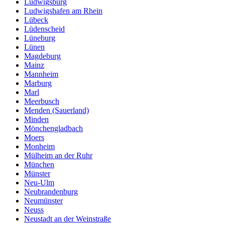
Ludwigsburg
Ludwigshafen am Rhein
Lübeck
Lüdenscheid
Lüneburg
Lünen
Magdeburg
Mainz
Mannheim
Marburg
Marl
Meerbusch
Menden (Sauerland)
Minden
Mönchengladbach
Moers
Monheim
Mülheim an der Ruhr
München
Münster
Neu-Ulm
Neubrandenburg
Neumünster
Neuss
Neustadt an der Weinstraße