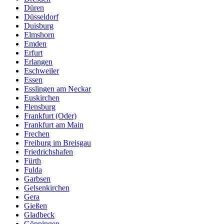
Düren
Düsseldorf
Duisburg
Elmshorn
Emden
Erfurt
Erlangen
Eschweiler
Essen
Esslingen am Neckar
Euskirchen
Flensburg
Frankfurt (Oder)
Frankfurt am Main
Frechen
Freiburg im Breisgau
Friedrichshafen
Fürth
Fulda
Garbsen
Gelsenkirchen
Gera
Gießen
Gladbeck
Göppingen