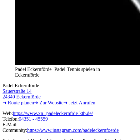
Padel Eckernförde- Padel-Tennis spielen in
Eckernförde
Padel Eckernförde
Sauerstraße 14
24340 Eckernförde
➜ Route
planen
➜
Zur
Website
➜
Jetzt
Anrufen
Web:
https://www.xn--padeleckernfrde-ktb.de/
Telefon:
04351 - 45559
E-Mail:
Community:
https://www.instagram.com/padeleckernfoerde