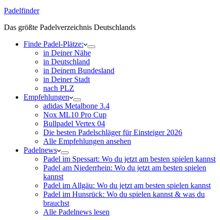
Padelfinder
Das größte Padelverzeichnis Deutschlands
Finde Padel-Plätze:
in Deiner Nähe
in Deutschland
in Deinem Bundesland
in Deiner Stadt
nach PLZ
Empfehlungen
adidas Metalbone 3.4
Nox ML10 Pro Cup
Bullpadel Vertex 04
Die besten Padelschläger für Einsteiger 2026
Alle Empfehlungen ansehen
Padelnews
Padel im Spessart: Wo du jetzt am besten spielen kannst
Padel am Niederrhein: Wo du jetzt am besten spielen
kannst
Padel im Allgäu: Wo du jetzt am besten spielen kannst
Padel im Hunsrück: Wo du spielen kannst & was du
brauchst
Alle Padelnews lesen