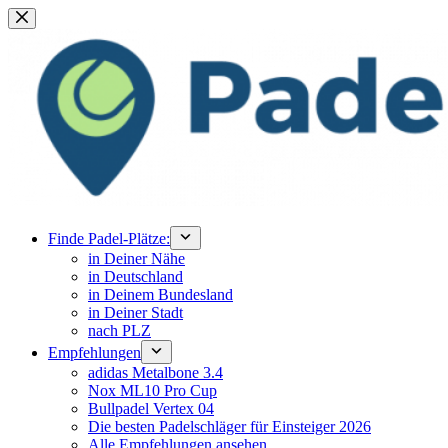
Zum
Inhalt
springen
Finde Padel-Plätze:
in Deiner Nähe
in Deutschland
in Deinem Bundesland
in Deiner Stadt
nach PLZ
Empfehlungen
adidas Metalbone 3.4
Nox ML10 Pro Cup
Bullpadel Vertex 04
Die besten Padelschläger für Einsteiger 2026
Alle Empfehlungen ansehen