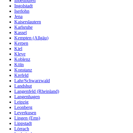
Ibbenbüren
Ingolstadt
Iserlohn
Jena
Kaiserslautern
Karlsruhe
Kassel
Kempten (Allgäu)
Kerpen
Kiel
Kleve
Koblenz
Köln
Konstanz
Krefeld
Lahr/Schwarzwald
Landshut
Langenfeld (Rheinland)
Langenhagen
Leipzig
Leonberg
Leverkusen
Lingen (Ems)
Lippstadt
Lörrach