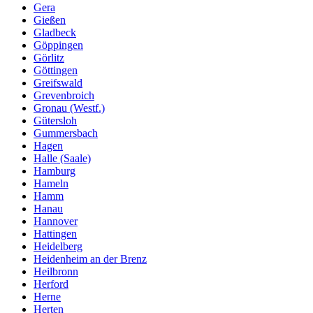
Gera
Gießen
Gladbeck
Göppingen
Görlitz
Göttingen
Greifswald
Grevenbroich
Gronau (Westf.)
Gütersloh
Gummersbach
Hagen
Halle (Saale)
Hamburg
Hameln
Hamm
Hanau
Hannover
Hattingen
Heidelberg
Heidenheim an der Brenz
Heilbronn
Herford
Herne
Herten