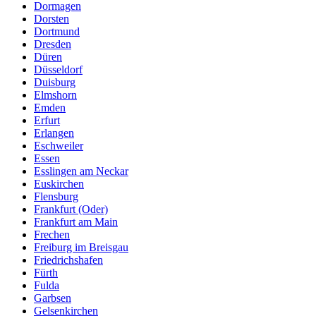
Dormagen
Dorsten
Dortmund
Dresden
Düren
Düsseldorf
Duisburg
Elmshorn
Emden
Erfurt
Erlangen
Eschweiler
Essen
Esslingen am Neckar
Euskirchen
Flensburg
Frankfurt (Oder)
Frankfurt am Main
Frechen
Freiburg im Breisgau
Friedrichshafen
Fürth
Fulda
Garbsen
Gelsenkirchen