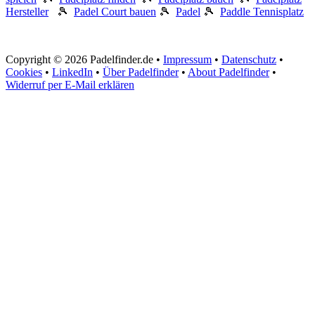
Hersteller
🎾
Padel Court bauen
🎾
Padel
🎾
Paddle Tennisplatz
Copyright © 2026 Padelfinder.de •
Impressum
•
Datenschutz
•
Cookies
•
LinkedIn
•
Über Padelfinder
•
About Padelfinder
•
Widerruf per E-Mail erklären