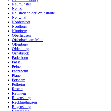
Neumünster
Neuss
Neustadt an der Weinstraße
Neuwied
Norderstedt
Nordhorn
Nürnberg
Oberhausen
Offenbach am Main
Offenburg
Oldenburg
Osnabrück
Paderborn
Passau
Peine
Pforzheim
Plauen
Potsdam
Pulheim
Rastatt
Ratingen
Ravensburg
Recklinghausen
Regensburg