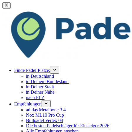
Zum
Inhalt
springen
Finde Padel-Plätze:
in Deutschland
in Deinem Bundesland
in Deiner Stadt
in Deiner Nähe
nach PLZ
Empfehlungen
adidas Metalbone 3.4
Nox ML10 Pro Cup
Bullpadel Vertex 04
Die besten Padelschläger für Einsteiger 2026
Alle Empfehlungen ansehen