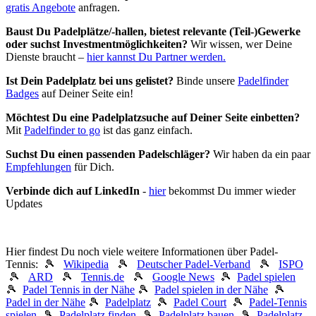
gratis Angebote
anfragen.
Baust Du Padel­plätze/-hallen, bietest relevante (Teil-)Gewerke
oder suchst In­vest­ment­möglich­keiten?
Wir wissen, wer Deine
Dienste braucht –
hier kannst Du Partner werden.
Ist Dein Padelplatz bei uns gelistet?
Binde unsere
Padelfinder
Badges
auf Deiner Seite ein!
Möchtest Du eine Padelplatzsuche auf Deiner Seite einbetten?
Mit
Padelfinder to go
ist das ganz einfach.
Suchst Du einen passenden Padelschläger?
Wir haben da ein paar
Empfehlungen
für Dich.
Verbinde dich auf LinkedIn
-
hier
bekommst Du immer wieder
Updates
Hier findest Du noch viele weitere Informationen über Padel-
Tennis: 🎾
Wikipedia
🎾
Deutscher Padel-Verband
🎾
ISPO
🎾
ARD
🎾
Tennis.de
🎾
Google News
🎾
Padel spielen
🎾
Padel Tennis in der Nähe
🎾
Padel spielen in der Nähe
🎾
Padel in der Nähe
🎾
Padelplatz
🎾
Padel Court
🎾
Padel-Tennis
spielen
🎾
Padelplatz finden
🎾
Padelplatz bauen
🎾
Padelplatz