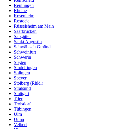
Remscheid
Reutlingen
Rheine
Rosenheim
Rostock
Rüsselsheim am Main
Saarbrücken
Salzgitter
Sankt Augustin
Schwäbisch Gmünd
Schweinfurt
Schwerin
Siegen
Sindelfingen
Solingen
Speyer
Stolberg (Rhld.)
Stralsund
Stuttgart
Trier
Troisdorf
Tübingen
Ulm
Unna
Velbert