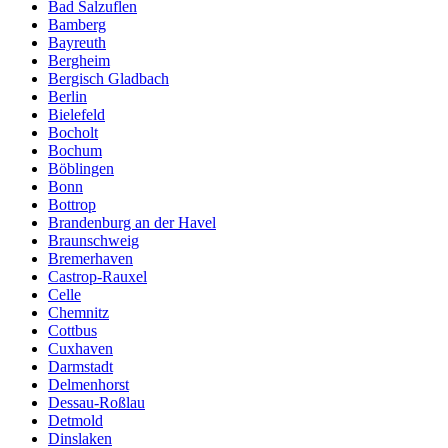
Bad Salzuflen
Bamberg
Bayreuth
Bergheim
Bergisch Gladbach
Berlin
Bielefeld
Bocholt
Bochum
Böblingen
Bonn
Bottrop
Brandenburg an der Havel
Braunschweig
Bremerhaven
Castrop-Rauxel
Celle
Chemnitz
Cottbus
Cuxhaven
Darmstadt
Delmenhorst
Dessau-Roßlau
Detmold
Dinslaken