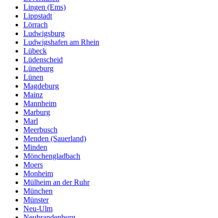
Lingen (Ems)
Lippstadt
Lörrach
Ludwigsburg
Ludwigshafen am Rhein
Lübeck
Lüdenscheid
Lüneburg
Lünen
Magdeburg
Mainz
Mannheim
Marburg
Marl
Meerbusch
Menden (Sauerland)
Minden
Mönchengladbach
Moers
Monheim
Mülheim an der Ruhr
München
Münster
Neu-Ulm
Neubrandenburg