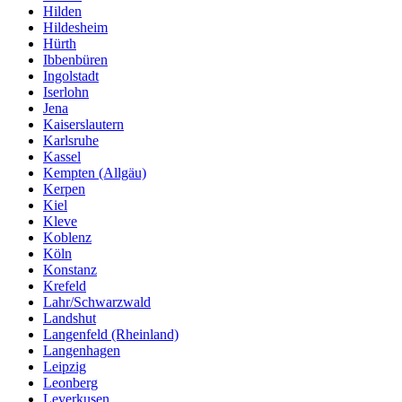
Hilden
Hildesheim
Hürth
Ibbenbüren
Ingolstadt
Iserlohn
Jena
Kaiserslautern
Karlsruhe
Kassel
Kempten (Allgäu)
Kerpen
Kiel
Kleve
Koblenz
Köln
Konstanz
Krefeld
Lahr/Schwarzwald
Landshut
Langenfeld (Rheinland)
Langenhagen
Leipzig
Leonberg
Leverkusen