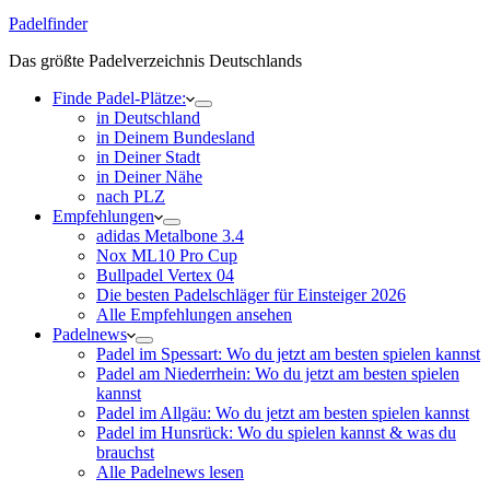
Padelfinder
Das größte Padelverzeichnis Deutschlands
Finde Padel-Plätze:
in Deutschland
in Deinem Bundesland
in Deiner Stadt
in Deiner Nähe
nach PLZ
Empfehlungen
adidas Metalbone 3.4
Nox ML10 Pro Cup
Bullpadel Vertex 04
Die besten Padelschläger für Einsteiger 2026
Alle Empfehlungen ansehen
Padelnews
Padel im Spessart: Wo du jetzt am besten spielen kannst
Padel am Niederrhein: Wo du jetzt am besten spielen
kannst
Padel im Allgäu: Wo du jetzt am besten spielen kannst
Padel im Hunsrück: Wo du spielen kannst & was du
brauchst
Alle Padelnews lesen