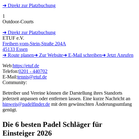
➜
Direkt
zur Platzbuchung
1
Outdoor-Courts
➜
Direkt
zur Platzbuchung
ETUF e.V.
Freiherr-vom-Stein-Straße 204A
45133 Essen
➜ Route
planen
➜
Zur
Website
➜ E-Mail
schreiben
➜
Jetzt
Anrufen
Web:
https://etuf.de
Telefon:
0201 - 440702
E-Mail:
tennis@etuf.de
Community:
Betreiber und Vereine können die Darstellung ihres Standorts
jederzeit anpassen oder entfernen lassen. Eine kurze Nachricht an
hinweis@padelfinder.de
mit dem gewünschten Änderungsumfang
genügt.
Die 6 besten
Padel Schläger für
Einsteiger 2026