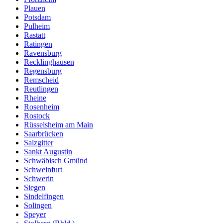
Plauen
Potsdam
Pulheim
Rastatt
Ratingen
Ravensburg
Recklinghausen
Regensburg
Remscheid
Reutlingen
Rheine
Rosenheim
Rostock
Rüsselsheim am Main
Saarbrücken
Salzgitter
Sankt Augustin
Schwäbisch Gmünd
Schweinfurt
Schwerin
Siegen
Sindelfingen
Solingen
Speyer