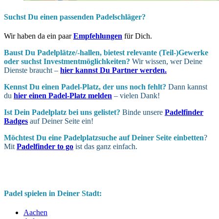
Suchst Du einen passenden Padelschläger?
Wir haben da ein paar
Empfehlungen
für Dich.
Baust Du Padel­plätze/-hallen, bietest relevante (Teil-)Gewerke
oder suchst In­vest­ment­möglich­keiten?
Wir wissen, wer Deine
Dienste braucht –
hier kannst Du Partner werden.
Kennst Du einen Padel-Platz, der uns noch fehlt?
Dann kannst
du
hier einen Padel-Platz melden
– vielen Dank!
Ist Dein Padel­platz bei uns gelistet?
Binde unsere
Padelfinder
Badges
auf Deiner Seite ein!
Möchtest Du eine Padel­platz­suche auf Deiner Seite ein­betten
?
Mit
Padelfinder to go
ist das ganz einfach.
Padel spielen in Deiner Stadt:
Aachen