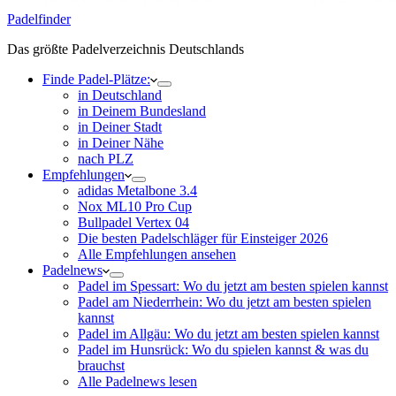
Padelfinder
Das größte Padelverzeichnis Deutschlands
Finde Padel-Plätze:
in Deutschland
in Deinem Bundesland
in Deiner Stadt
in Deiner Nähe
nach PLZ
Empfehlungen
adidas Metalbone 3.4
Nox ML10 Pro Cup
Bullpadel Vertex 04
Die besten Padelschläger für Einsteiger 2026
Alle Empfehlungen ansehen
Padelnews
Padel im Spessart: Wo du jetzt am besten spielen kannst
Padel am Niederrhein: Wo du jetzt am besten spielen
kannst
Padel im Allgäu: Wo du jetzt am besten spielen kannst
Padel im Hunsrück: Wo du spielen kannst & was du
brauchst
Alle Padelnews lesen