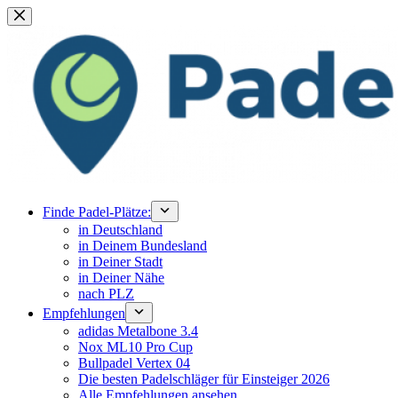
Zum
Inhalt
springen
Finde Padel-Plätze:
in Deutschland
in Deinem Bundesland
in Deiner Stadt
in Deiner Nähe
nach PLZ
Empfehlungen
adidas Metalbone 3.4
Nox ML10 Pro Cup
Bullpadel Vertex 04
Die besten Padelschläger für Einsteiger 2026
Alle Empfehlungen ansehen