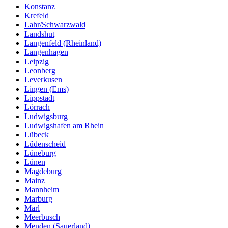
Konstanz
Krefeld
Lahr/Schwarzwald
Landshut
Langenfeld (Rheinland)
Langenhagen
Leipzig
Leonberg
Leverkusen
Lingen (Ems)
Lippstadt
Lörrach
Ludwigsburg
Ludwigshafen am Rhein
Lübeck
Lüdenscheid
Lüneburg
Lünen
Magdeburg
Mainz
Mannheim
Marburg
Marl
Meerbusch
Menden (Sauerland)