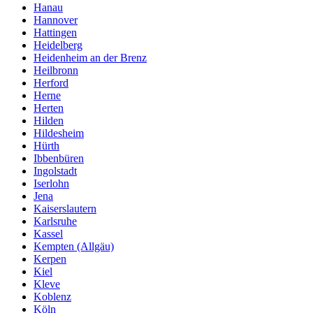
Hanau
Hannover
Hattingen
Heidelberg
Heidenheim an der Brenz
Heilbronn
Herford
Herne
Herten
Hilden
Hildesheim
Hürth
Ibbenbüren
Ingolstadt
Iserlohn
Jena
Kaiserslautern
Karlsruhe
Kassel
Kempten (Allgäu)
Kerpen
Kiel
Kleve
Koblenz
Köln