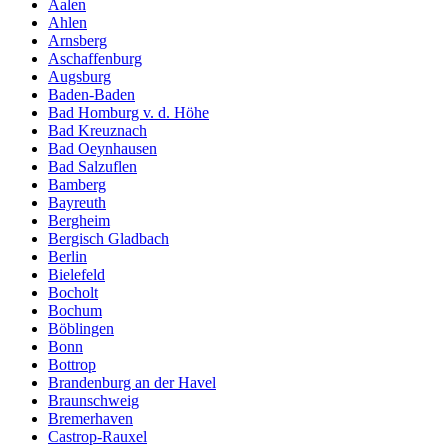
Aalen
Ahlen
Arnsberg
Aschaffenburg
Augsburg
Baden-Baden
Bad Homburg v. d. Höhe
Bad Kreuznach
Bad Oeynhausen
Bad Salzuflen
Bamberg
Bayreuth
Bergheim
Bergisch Gladbach
Berlin
Bielefeld
Bocholt
Bochum
Böblingen
Bonn
Bottrop
Brandenburg an der Havel
Braunschweig
Bremerhaven
Castrop-Rauxel