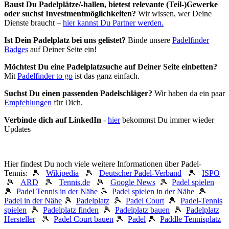
Baust Du Padel­plätze/-hallen, bietest relevante (Teil-)Gewerke
oder suchst In­vest­ment­möglich­keiten?
Wir wissen, wer Deine
Dienste braucht –
hier kannst Du Partner werden.
Ist Dein Padelplatz bei uns gelistet?
Binde unsere
Padelfinder
Badges
auf Deiner Seite ein!
Möchtest Du eine Padelplatzsuche auf Deiner Seite einbetten?
Mit
Padelfinder to go
ist das ganz einfach.
Suchst Du einen passenden Padelschläger?
Wir haben da ein paar
Empfehlungen
für Dich.
Verbinde dich auf LinkedIn
-
hier
bekommst Du immer wieder
Updates
Hier findest Du noch viele weitere Informationen über Padel-
Tennis: 🎾
Wikipedia
🎾
Deutscher Padel-Verband
🎾
ISPO
🎾
ARD
🎾
Tennis.de
🎾
Google News
🎾
Padel spielen
🎾
Padel Tennis in der Nähe
🎾
Padel spielen in der Nähe
🎾
Padel in der Nähe
🎾
Padelplatz
🎾
Padel Court
🎾
Padel-Tennis
spielen
🎾
Padelplatz finden
🎾
Padelplatz bauen
🎾
Padelplatz
Hersteller
🎾
Padel Court bauen
🎾
Padel
🎾
Paddle Tennisplatz