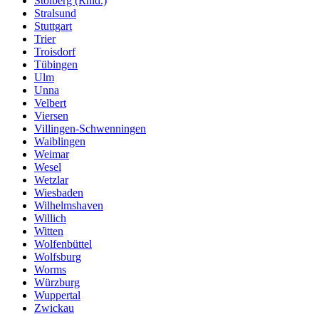
Stolberg (Rhld.)
Stralsund
Stuttgart
Trier
Troisdorf
Tübingen
Ulm
Unna
Velbert
Viersen
Villingen-Schwenningen
Waiblingen
Weimar
Wesel
Wetzlar
Wiesbaden
Wilhelmshaven
Willich
Witten
Wolfenbüttel
Wolfsburg
Worms
Würzburg
Wuppertal
Zwickau