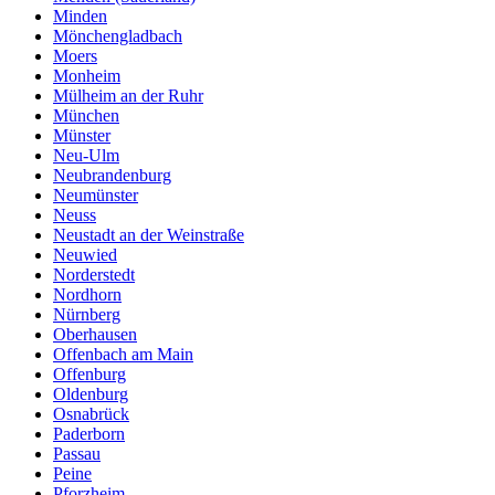
Minden
Mönchengladbach
Moers
Monheim
Mülheim an der Ruhr
München
Münster
Neu-Ulm
Neubrandenburg
Neumünster
Neuss
Neustadt an der Weinstraße
Neuwied
Norderstedt
Nordhorn
Nürnberg
Oberhausen
Offenbach am Main
Offenburg
Oldenburg
Osnabrück
Paderborn
Passau
Peine
Pforzheim