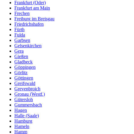
Frankfurt (Oder)
Frankfurt am Main
Frechen
Freiburg im Breisgau
Friedrichshafen
Fürth
Fulda
Garbsen
Gelsenkirchen
Gera
Gießen
Gladbeck
Göppingen
Görlitz
Göttingen
Greifswald
Grevenbroich
Gronau (Westf.)
Gütersloh
Gummersbach
Hagen
Halle (Saale)
Hamburg
Hameln
Hamm