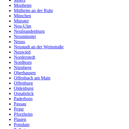
Moers
Monheim
Mülheim an der Ruhr
München
Münster
Neu-Ulm
Neubrandenburg
Neumünster
Neuss
Neustadt an der Weinstraße
Neuwied
Norderstedt
Nordhorn
Nürnberg
Oberhausen
Offenbach am Main
Offenburg
Oldenburg
Osnabrück
Paderborn
Passau
Peine
Pforzheim
Plauen
Potsdam