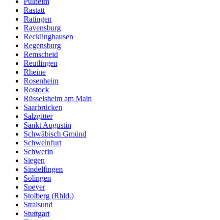
Pulheim
Rastatt
Ratingen
Ravensburg
Recklinghausen
Regensburg
Remscheid
Reutlingen
Rheine
Rosenheim
Rostock
Rüsselsheim am Main
Saarbrücken
Salzgitter
Sankt Augustin
Schwäbisch Gmünd
Schweinfurt
Schwerin
Siegen
Sindelfingen
Solingen
Speyer
Stolberg (Rhld.)
Stralsund
Stuttgart