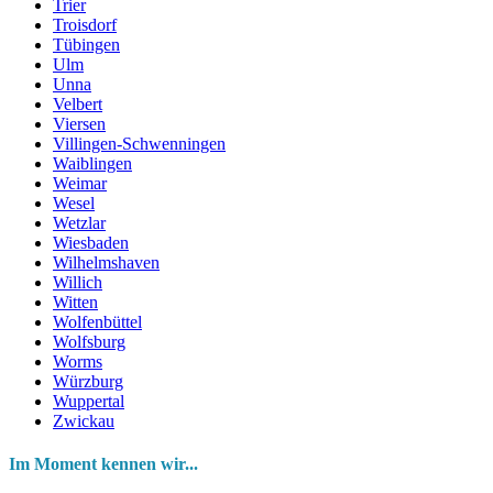
Trier
Troisdorf
Tübingen
Ulm
Unna
Velbert
Viersen
Villingen-Schwenningen
Waiblingen
Weimar
Wesel
Wetzlar
Wiesbaden
Wilhelmshaven
Willich
Witten
Wolfenbüttel
Wolfsburg
Worms
Würzburg
Wuppertal
Zwickau
Im Moment kennen wir...