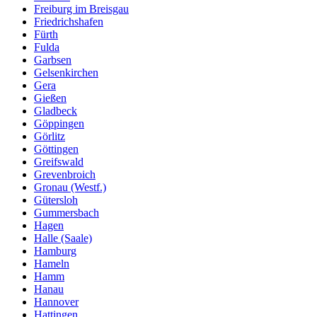
Freiburg im Breisgau
Friedrichshafen
Fürth
Fulda
Garbsen
Gelsenkirchen
Gera
Gießen
Gladbeck
Göppingen
Görlitz
Göttingen
Greifswald
Grevenbroich
Gronau (Westf.)
Gütersloh
Gummersbach
Hagen
Halle (Saale)
Hamburg
Hameln
Hamm
Hanau
Hannover
Hattingen