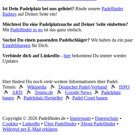
Ist Dein Padelplatz bei uns gelistet?
Binde unsere
Padelfinder
Badges
auf Deiner Seite ein!
Möchtest Du eine Padelplatzsuche auf Deiner Seite einbetten?
Mit
Padelfinder to go
ist das ganz einfach.
Suchst Du einen passenden Padelschläger?
Wir haben da ein paar
Empfehlungen
für Dich.
Verbinde dich auf LinkedIn
-
hier
bekommst Du immer wieder
Updates
Hier findest Du noch viele weitere Informationen über Padel-
Tennis: 🎾
Wikipedia
🎾
Deutscher Padel-Verband
🎾
ISPO
🎾
ARD
🎾
Tennis.de
🎾
Google News
🎾
Padelplatz
bauen
🎾
Padelplatz Hersteller
🎾
Padel Court bauen
Copyright © 2026 Padelfinder.de •
Impressum
•
Datenschutz
•
Cookies
•
LinkedIn
•
Über Padelfinder
•
About Padelfinder
•
Widerruf per E-Mail erklären