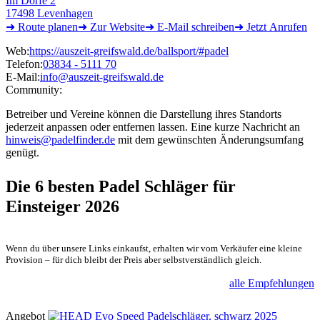
Im Dorfe 2
17498 Levenhagen
➜ Route
planen
➜
Zur
Website
➜ E-Mail
schreiben
➜
Jetzt
Anrufen
Web:
https://auszeit-greifswald.de/ballsport/#padel
Telefon:
03834 - 5111 70
E-Mail:
info@auszeit-greifswald.de
Community:
Betreiber und Vereine können die Darstellung ihres Standorts
jederzeit anpassen oder entfernen lassen. Eine kurze Nachricht an
hinweis@padelfinder.de
mit dem gewünschten Änderungsumfang
genügt.
Die 6 besten
Padel Schläger für
Einsteiger 2026
Wenn du über unsere Links einkaufst, erhalten wir vom Verkäufer eine kleine
Provision – für dich bleibt der Preis aber selbstverständlich gleich.
alle Empfehlungen
Angebot