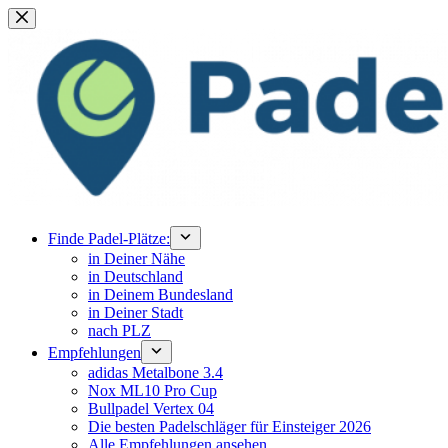
Zum
Inhalt
springen
Finde Padel-Plätze:
in Deiner Nähe
in Deutschland
in Deinem Bundesland
in Deiner Stadt
nach PLZ
Empfehlungen
adidas Metalbone 3.4
Nox ML10 Pro Cup
Bullpadel Vertex 04
Die besten Padelschläger für Einsteiger 2026
Alle Empfehlungen ansehen