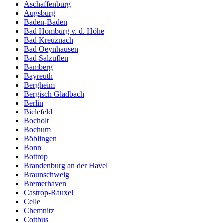
Aschaffenburg
Augsburg
Baden-Baden
Bad Homburg v. d. Höhe
Bad Kreuznach
Bad Oeynhausen
Bad Salzuflen
Bamberg
Bayreuth
Bergheim
Bergisch Gladbach
Berlin
Bielefeld
Bocholt
Bochum
Böblingen
Bonn
Bottrop
Brandenburg an der Havel
Braunschweig
Bremerhaven
Castrop-Rauxel
Celle
Chemnitz
Cottbus