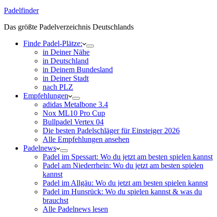
Padelfinder
Das größte Padelverzeichnis Deutschlands
Finde Padel-Plätze:
in Deiner Nähe
in Deutschland
in Deinem Bundesland
in Deiner Stadt
nach PLZ
Empfehlungen
adidas Metalbone 3.4
Nox ML10 Pro Cup
Bullpadel Vertex 04
Die besten Padelschläger für Einsteiger 2026
Alle Empfehlungen ansehen
Padelnews
Padel im Spessart: Wo du jetzt am besten spielen kannst
Padel am Niederrhein: Wo du jetzt am besten spielen
kannst
Padel im Allgäu: Wo du jetzt am besten spielen kannst
Padel im Hunsrück: Wo du spielen kannst & was du
brauchst
Alle Padelnews lesen