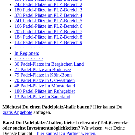
242 Padel-Plätze im PLZ-Bereich 2
180 Padel-Plätze im PLZ-Bereich 3
378 Padel-Plätze im PLZ-Bereich 4
241 Padel-Plätze im PLZ-Bereich 5
166 Padel-Plätze im PLZ-Bereich 6
205 Padel-Plätze im PLZ-Bereich 7
184 Padel-Plätze im PLZ-Bereich 8
132 Padel-Plätze im PLZ-Bereich 9
· · · · · · · · · · ·
In Regionen:
· · · · · · · · · · ·
30 Padel-Plätze im Bergischen Land
21 Padel-Plätze am Bodensee
79 Padel-Plätze in Köln-Bonn
70 Padel-Plätze in Ostwestfalen
48 Padel-Plätze im Münsterland
180 Padel-Plätze im Ruhrgebiet
13 Padel-Plätze im Sauerland
Möchtest Du einen Padelplatz/-halle bauen?
Hier kannst Du
gratis Angebote
anfragen.
Baust Du Padel­plätze/-hallen, bietest relevante (Teil-)Gewerke
oder suchst In­vest­ment­möglich­keiten?
Wir wissen, wer Deine
Dienste braucht –
hier kannst Du Partner werden.