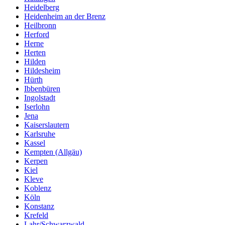
Heidelberg
Heidenheim an der Brenz
Heilbronn
Herford
Herne
Herten
Hilden
Hildesheim
Hürth
Ibbenbüren
Ingolstadt
Iserlohn
Jena
Kaiserslautern
Karlsruhe
Kassel
Kempten (Allgäu)
Kerpen
Kiel
Kleve
Koblenz
Köln
Konstanz
Krefeld
Lahr/Schwarzwald