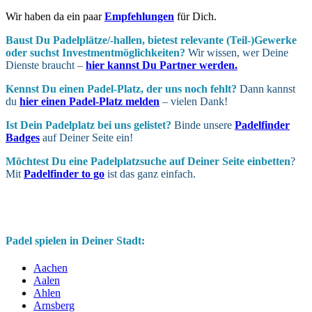
Wir haben da ein paar
Empfehlungen
für Dich.
Baust Du Padel­plätze/-hallen, bietest relevante (Teil-)Gewerke
oder suchst In­vest­ment­möglich­keiten?
Wir wissen, wer Deine
Dienste braucht –
hier kannst Du Partner werden.
Kennst Du einen Padel-Platz, der uns noch fehlt?
Dann kannst
du
hier einen Padel-Platz melden
– vielen Dank!
Ist Dein Padel­platz bei uns gelistet?
Binde unsere
Padelfinder
Badges
auf Deiner Seite ein!
Möchtest Du eine Padel­platz­suche auf Deiner Seite ein­betten
?
Mit
Padelfinder to go
ist das ganz einfach.
Padel spielen in Deiner Stadt:
Aachen
Aalen
Ahlen
Arnsberg