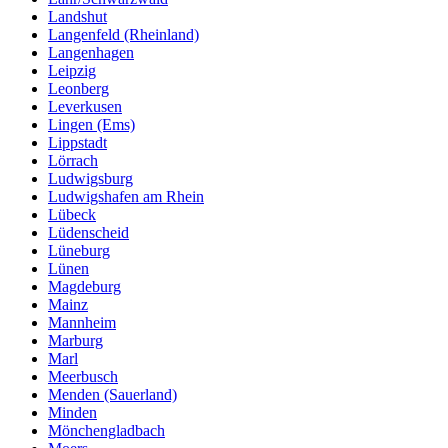
Landshut
Langenfeld (Rheinland)
Langenhagen
Leipzig
Leonberg
Leverkusen
Lingen (Ems)
Lippstadt
Lörrach
Ludwigsburg
Ludwigshafen am Rhein
Lübeck
Lüdenscheid
Lüneburg
Lünen
Magdeburg
Mainz
Mannheim
Marburg
Marl
Meerbusch
Menden (Sauerland)
Minden
Mönchengladbach