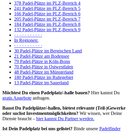
378 Padel-Plätze im PLZ-Bereich 4
241 Padel-Plätze im PLZ-Bereich 5
166 Padel-Plätze im PLZ-Bereich 6
205 Padel-Plätze im PLZ-Bereich 7
184 Padel-Plätze im PLZ-Bereich 8
132 Padel-Plätze im PLZ-Bereich 9
· · · · · · · · · · ·
In Regionen:
· · · · · · · · · · ·
30 Padel-Plätze im Bergischen Land
21 Padel-Plätze am Bodensee
79 Padel-Plätze in Köln-Bonn
70 Padel-Plätze in Ostwestfalen
48 Padel-Plätze im Münsterland
180 Padel-Plätze im Ruhrgebiet
13 Padel-Plätze im Sauerland
Möchtest Du einen Padelplatz/-halle bauen?
Hier kannst Du
gratis Angebote
anfragen.
Baust Du Padel­plätze/-hallen, bietest relevante (Teil-)Gewerke
oder suchst In­vest­ment­möglich­keiten?
Wir wissen, wer Deine
Dienste braucht –
hier kannst Du Partner werden.
Ist Dein Padelplatz bei uns gelistet?
Binde unsere
Padelfinder