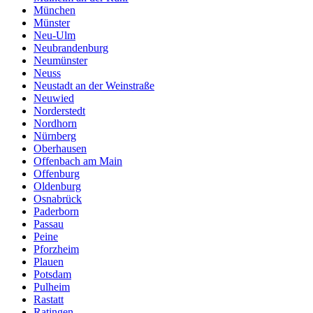
München
Münster
Neu-Ulm
Neubrandenburg
Neumünster
Neuss
Neustadt an der Weinstraße
Neuwied
Norderstedt
Nordhorn
Nürnberg
Oberhausen
Offenbach am Main
Offenburg
Oldenburg
Osnabrück
Paderborn
Passau
Peine
Pforzheim
Plauen
Potsdam
Pulheim
Rastatt
Ratingen