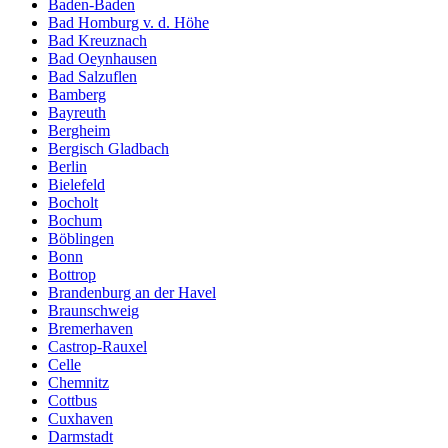
Baden-Baden
Bad Homburg v. d. Höhe
Bad Kreuznach
Bad Oeynhausen
Bad Salzuflen
Bamberg
Bayreuth
Bergheim
Bergisch Gladbach
Berlin
Bielefeld
Bocholt
Bochum
Böblingen
Bonn
Bottrop
Brandenburg an der Havel
Braunschweig
Bremerhaven
Castrop-Rauxel
Celle
Chemnitz
Cottbus
Cuxhaven
Darmstadt