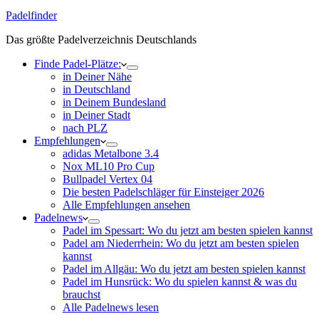
Padelfinder
Das größte Padelverzeichnis Deutschlands
Finde Padel-Plätze:
in Deiner Nähe
in Deutschland
in Deinem Bundesland
in Deiner Stadt
nach PLZ
Empfehlungen
adidas Metalbone 3.4
Nox ML10 Pro Cup
Bullpadel Vertex 04
Die besten Padelschläger für Einsteiger 2026
Alle Empfehlungen ansehen
Padelnews
Padel im Spessart: Wo du jetzt am besten spielen kannst
Padel am Niederrhein: Wo du jetzt am besten spielen
kannst
Padel im Allgäu: Wo du jetzt am besten spielen kannst
Padel im Hunsrück: Wo du spielen kannst & was du
brauchst
Alle Padelnews lesen