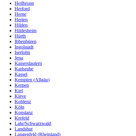
Heilbronn
Herford
Herne
Herten
Hilden
Hildesheim
Hürth
Ibbenbüren
Ingolstadt
Iserlohn
Jena
Kaiserslautern
Karlsruhe
Kassel
Kempten (Allgäu)
Kerpen
Kiel
Kleve
Koblenz
Köln
Konstanz
Krefeld
Lahr/Schwarzwald
Landshut
Langenfeld (Rheinland)