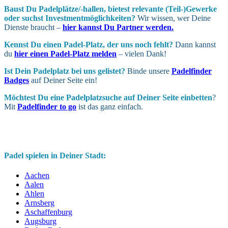
Baust Du Padel­plätze/-hallen, bietest relevante (Teil-)Gewerke
oder suchst In­vest­ment­möglich­keiten?
Wir wissen, wer Deine
Dienste braucht –
hier kannst Du Partner werden.
Kennst Du einen Padel-Platz, der uns noch fehlt?
Dann kannst
du
hier einen Padel-Platz melden
– vielen Dank!
Ist Dein Padel­platz bei uns gelistet?
Binde unsere
Padelfinder
Badges
auf Deiner Seite ein!
Möchtest Du eine Padel­platz­suche auf Deiner Seite ein­betten
?
Mit
Padelfinder to go
ist das ganz einfach.
Padel spielen in Deiner Stadt:
Aachen
Aalen
Ahlen
Arnsberg
Aschaffenburg
Augsburg