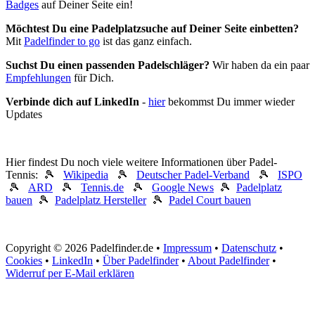
Badges
auf Deiner Seite ein!
Möchtest Du eine Padelplatzsuche auf Deiner Seite einbetten?
Mit
Padelfinder to go
ist das ganz einfach.
Suchst Du einen passenden Padelschläger?
Wir haben da ein paar
Empfehlungen
für Dich.
Verbinde dich auf LinkedIn
-
hier
bekommst Du immer wieder
Updates
Hier findest Du noch viele weitere Informationen über Padel-
Tennis: 🎾
Wikipedia
🎾
Deutscher Padel-Verband
🎾
ISPO
🎾
ARD
🎾
Tennis.de
🎾
Google News
🎾
Padelplatz
bauen
🎾
Padelplatz Hersteller
🎾
Padel Court bauen
Copyright © 2026 Padelfinder.de •
Impressum
•
Datenschutz
•
Cookies
•
LinkedIn
•
Über Padelfinder
•
About Padelfinder
•
Widerruf per E-Mail erklären