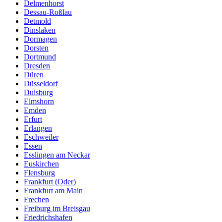
Delmenhorst
Dessau-Roßlau
Detmold
Dinslaken
Dormagen
Dorsten
Dortmund
Dresden
Düren
Düsseldorf
Duisburg
Elmshorn
Emden
Erfurt
Erlangen
Eschweiler
Essen
Esslingen am Neckar
Euskirchen
Flensburg
Frankfurt (Oder)
Frankfurt am Main
Frechen
Freiburg im Breisgau
Friedrichshafen