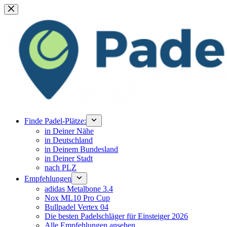
Zum
Inhalt
springen
Finde Padel-Plätze:
in Deiner Nähe
in Deutschland
in Deinem Bundesland
in Deiner Stadt
nach PLZ
Empfehlungen
adidas Metalbone 3.4
Nox ML10 Pro Cup
Bullpadel Vertex 04
Die besten Padelschläger für Einsteiger 2026
Alle Empfehlungen ansehen