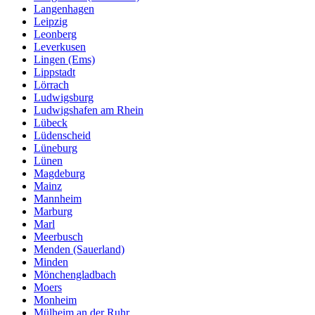
Langenhagen
Leipzig
Leonberg
Leverkusen
Lingen (Ems)
Lippstadt
Lörrach
Ludwigsburg
Ludwigshafen am Rhein
Lübeck
Lüdenscheid
Lüneburg
Lünen
Magdeburg
Mainz
Mannheim
Marburg
Marl
Meerbusch
Menden (Sauerland)
Minden
Mönchengladbach
Moers
Monheim
Mülheim an der Ruhr