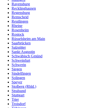
Ravensburg
Recklinghausen
Regensburg
Remscheid
Reutlingen
Rheine
Rosenheim
Rostock
Rüsselsheim am Main
Saarbrücken
Salzgitter
Sankt Augustin
Schwäbisch Gmünd
Schweinfurt
Schwerin
Siegen
Sindelfingen
Solingen
Speyer
Stolberg (Rhld.)
Stralsund
Stuttgart
Trier
Troisdorf