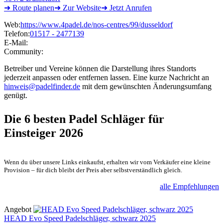
➜ Route
planen
➜
Zur
Website
➜
Jetzt
Anrufen
Web:
https://www.4padel.de/nos-centres/99/dusseldorf
Telefon:
01517 - 2477139
E-Mail:
Community:
Betreiber und Vereine können die Darstellung ihres Standorts
jederzeit anpassen oder entfernen lassen. Eine kurze Nachricht an
hinweis@padelfinder.de
mit dem gewünschten Änderungsumfang
genügt.
Die 6 besten
Padel Schläger für
Einsteiger 2026
Wenn du über unsere Links einkaufst, erhalten wir vom Verkäufer eine kleine
Provision – für dich bleibt der Preis aber selbstverständlich gleich.
alle Empfehlungen
Angebot
HEAD Evo Speed Padelschläger, schwarz 2025