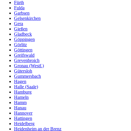
Fürth
Fulda
Garbsen
Gelsenkirchen
Gera
Gießen
Gladbeck
Göppingen
Görlitz
Göttingen
Greifswald
Grevenbroich
Gronau (Westf.)
Gütersloh
Gummersbach
Hagen
Halle (Saale)
Hamburg
Hameln
Hamm
Hanau
Hannover
Hattingen
Heidelberg
Heidenheim an der Brenz