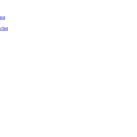
nst
chst