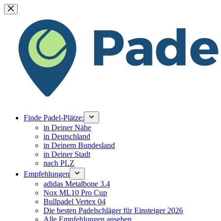
Zum
Inhalt
springen
Finde Padel-Plätze:
in Deiner Nähe
in Deutschland
in Deinem Bundesland
in Deiner Stadt
nach PLZ
Empfehlungen
adidas Metalbone 3.4
Nox ML10 Pro Cup
Bullpadel Vertex 04
Die besten Padelschläger für Einsteiger 2026
Alle Empfehlungen ansehen