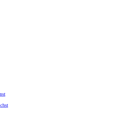
nst
chst