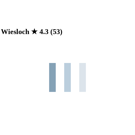
n Wiesloch
★
4.3
(53)