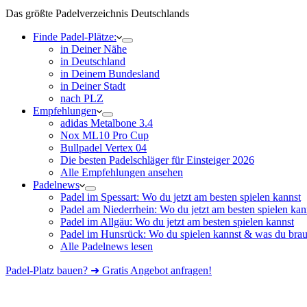
Das größte Padelverzeichnis Deutschlands
Finde Padel-Plätze:
in Deiner Nähe
in Deutschland
in Deinem Bundesland
in Deiner Stadt
nach PLZ
Empfehlungen
adidas Metalbone 3.4
Nox ML10 Pro Cup
Bullpadel Vertex 04
Die besten Padelschläger für Einsteiger 2026
Alle Empfehlungen ansehen
Padelnews
Padel im Spessart: Wo du jetzt am besten spielen kannst
Padel am Niederrhein: Wo du jetzt am besten spielen kan
Padel im Allgäu: Wo du jetzt am besten spielen kannst
Padel im Hunsrück: Wo du spielen kannst & was du brau
Alle Padelnews lesen
Padel-Platz bauen? ➜ Gratis Angebot anfragen!