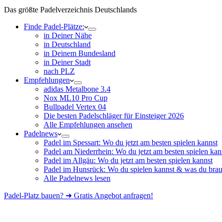
Das größte Padelverzeichnis Deutschlands
Finde Padel-Plätze:
in Deiner Nähe
in Deutschland
in Deinem Bundesland
in Deiner Stadt
nach PLZ
Empfehlungen
adidas Metalbone 3.4
Nox ML10 Pro Cup
Bullpadel Vertex 04
Die besten Padelschläger für Einsteiger 2026
Alle Empfehlungen ansehen
Padelnews
Padel im Spessart: Wo du jetzt am besten spielen kannst
Padel am Niederrhein: Wo du jetzt am besten spielen kan
Padel im Allgäu: Wo du jetzt am besten spielen kannst
Padel im Hunsrück: Wo du spielen kannst & was du brau
Alle Padelnews lesen
Padel-Platz bauen? ➜ Gratis Angebot anfragen!