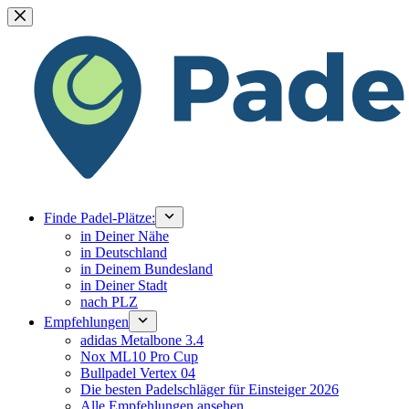
Zum
Inhalt
springen
Finde Padel-Plätze:
in Deiner Nähe
in Deutschland
in Deinem Bundesland
in Deiner Stadt
nach PLZ
Empfehlungen
adidas Metalbone 3.4
Nox ML10 Pro Cup
Bullpadel Vertex 04
Die besten Padelschläger für Einsteiger 2026
Alle Empfehlungen ansehen