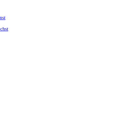
nst
chst