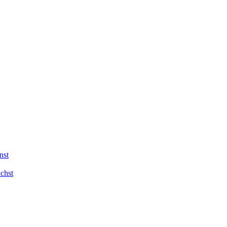
nst
chst