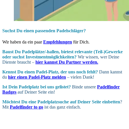
Suchst Du einen passenden Padelschläger?
Wir haben da ein paar
Empfehlungen
für Dich.
Baust Du Padel­plätze/-hallen, bietest relevante (Teil-)Gewerke
oder suchst In­vest­ment­möglich­keiten?
Wir wissen, wer Deine
Dienste braucht –
hier kannst Du Partner werden.
Kennst Du einen Padel-Platz, der uns noch fehlt?
Dann kannst
du
hier einen Padel-Platz melden
– vielen Dank!
Ist Dein Padel­platz bei uns gelistet?
Binde unsere
Padelfinder
Badges
auf Deiner Seite ein!
Möchtest Du eine Padel­platz­suche auf Deiner Seite ein­betten
?
Mit
Padelfinder to go
ist das ganz einfach.