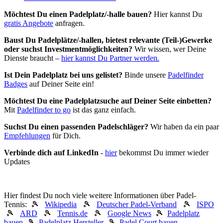
Möchtest Du einen Padelplatz/-halle bauen?
Hier kannst Du
gratis Angebote
anfragen.
Baust Du Padel­plätze/-hallen, bietest relevante (Teil-)Gewerke
oder suchst In­vest­ment­möglich­keiten?
Wir wissen, wer Deine
Dienste braucht –
hier kannst Du Partner werden.
Ist Dein Padelplatz bei uns gelistet?
Binde unsere
Padelfinder
Badges
auf Deiner Seite ein!
Möchtest Du eine Padelplatzsuche auf Deiner Seite einbetten?
Mit
Padelfinder to go
ist das ganz einfach.
Suchst Du einen passenden Padelschläger?
Wir haben da ein paar
Empfehlungen
für Dich.
Verbinde dich auf LinkedIn
-
hier
bekommst Du immer wieder
Updates
Hier findest Du noch viele weitere Informationen über Padel-
Tennis: 🎾
Wikipedia
🎾
Deutscher Padel-Verband
🎾
ISPO
🎾
ARD
🎾
Tennis.de
🎾
Google News
🎾
Padelplatz
bauen
🎾
Padelplatz Hersteller
🎾
Padel Court bauen