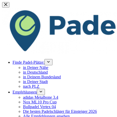
Zum
Inhalt
springen
Finde Padel-Plätze:
in Deiner Nähe
in Deutschland
in Deinem Bundesland
in Deiner Stadt
nach PLZ
Empfehlungen
adidas Metalbone 3.4
Nox ML10 Pro Cup
Bullpadel Vertex 04
Die besten Padelschläger für Einsteiger 2026
Alle Empfehlungen ansehen