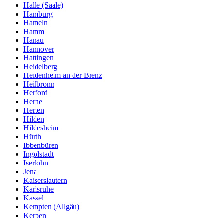
Halle (Saale)
Hamburg
Hameln
Hamm
Hanau
Hannover
Hattingen
Heidelberg
Heidenheim an der Brenz
Heilbronn
Herford
Herne
Herten
Hilden
Hildesheim
Hürth
Ibbenbüren
Ingolstadt
Iserlohn
Jena
Kaiserslautern
Karlsruhe
Kassel
Kempten (Allgäu)
Kerpen