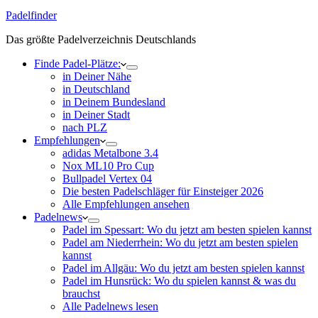
Padelfinder
Das größte Padelverzeichnis Deutschlands
Finde Padel-Plätze:
in Deiner Nähe
in Deutschland
in Deinem Bundesland
in Deiner Stadt
nach PLZ
Empfehlungen
adidas Metalbone 3.4
Nox ML10 Pro Cup
Bullpadel Vertex 04
Die besten Padelschläger für Einsteiger 2026
Alle Empfehlungen ansehen
Padelnews
Padel im Spessart: Wo du jetzt am besten spielen kannst
Padel am Niederrhein: Wo du jetzt am besten spielen
kannst
Padel im Allgäu: Wo du jetzt am besten spielen kannst
Padel im Hunsrück: Wo du spielen kannst & was du
brauchst
Alle Padelnews lesen