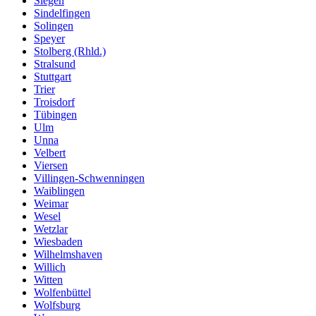
Siegen
Sindelfingen
Solingen
Speyer
Stolberg (Rhld.)
Stralsund
Stuttgart
Trier
Troisdorf
Tübingen
Ulm
Unna
Velbert
Viersen
Villingen-Schwenningen
Waiblingen
Weimar
Wesel
Wetzlar
Wiesbaden
Wilhelmshaven
Willich
Witten
Wolfenbüttel
Wolfsburg