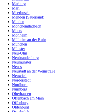
Marburg
Marl
Meerbusch
Menden (Sauerland)
Minden
Mönchengladbach
Moers
Monheim
Mülheim an der Ruhr
München
Münster
Neu-Ulm
Neubrandenburg
Neumünster
Neuss
Neustadt an der Weinstraße
Neuwied
Norderstedt
Nordhorn
Nürnberg
Oberhausen
Offenbach am Main
Offenburg
Oldenburg
Osnabrück