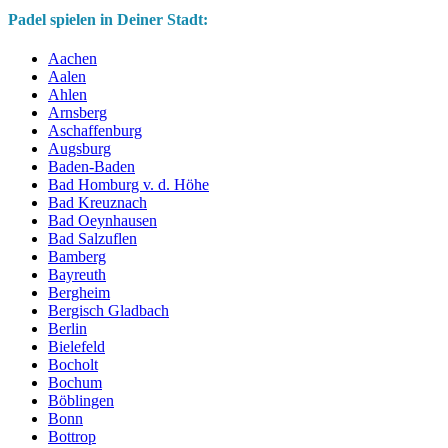
Padel spielen in Deiner Stadt:
Aachen
Aalen
Ahlen
Arnsberg
Aschaffenburg
Augsburg
Baden-Baden
Bad Homburg v. d. Höhe
Bad Kreuznach
Bad Oeynhausen
Bad Salzuflen
Bamberg
Bayreuth
Bergheim
Bergisch Gladbach
Berlin
Bielefeld
Bocholt
Bochum
Böblingen
Bonn
Bottrop