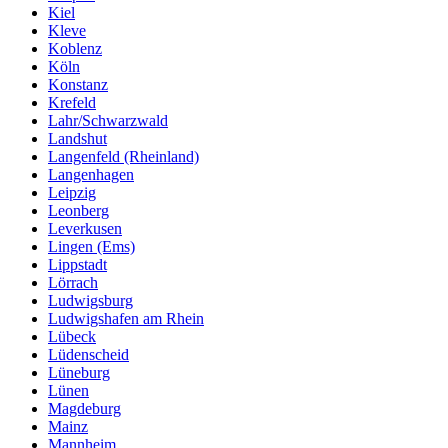
Kiel
Kleve
Koblenz
Köln
Konstanz
Krefeld
Lahr/Schwarzwald
Landshut
Langenfeld (Rheinland)
Langenhagen
Leipzig
Leonberg
Leverkusen
Lingen (Ems)
Lippstadt
Lörrach
Ludwigsburg
Ludwigshafen am Rhein
Lübeck
Lüdenscheid
Lüneburg
Lünen
Magdeburg
Mainz
Mannheim