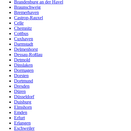
Brandenburg an der Havel
Braunschweig
Bremerhaven
Castrop-Rauxel
Celle
Chemnitz
Cottbus
Cuxhaven
Darmstadt
Delmenhorst
Dessau-Roßlau
Detmold
Dinslaken
Dormagen
Dorsten
Dortmund
Dresden
Düren
Düsseldorf
Duisburg
Elmshorn
Emden
Erfurt
Erlangen
Eschweiler