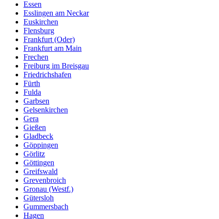
Essen
Esslingen am Neckar
Euskirchen
Flensburg
Frankfurt (Oder)
Frankfurt am Main
Frechen
Freiburg im Breisgau
Friedrichshafen
Fürth
Fulda
Garbsen
Gelsenkirchen
Gera
Gießen
Gladbeck
Göppingen
Görlitz
Göttingen
Greifswald
Grevenbroich
Gronau (Westf.)
Gütersloh
Gummersbach
Hagen