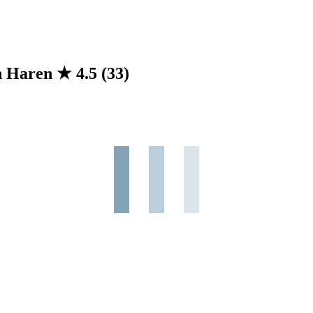
in Haren
★
4.5
(33)