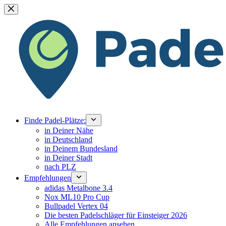
Zum
Inhalt
springen
Finde Padel-Plätze:
in Deiner Nähe
in Deutschland
in Deinem Bundesland
in Deiner Stadt
nach PLZ
Empfehlungen
adidas Metalbone 3.4
Nox ML10 Pro Cup
Bullpadel Vertex 04
Die besten Padelschläger für Einsteiger 2026
Alle Empfehlungen ansehen