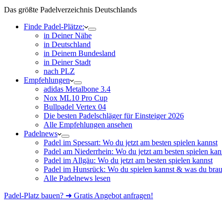
Das größte Padelverzeichnis Deutschlands
Finde Padel-Plätze:
in Deiner Nähe
in Deutschland
in Deinem Bundesland
in Deiner Stadt
nach PLZ
Empfehlungen
adidas Metalbone 3.4
Nox ML10 Pro Cup
Bullpadel Vertex 04
Die besten Padelschläger für Einsteiger 2026
Alle Empfehlungen ansehen
Padelnews
Padel im Spessart: Wo du jetzt am besten spielen kannst
Padel am Niederrhein: Wo du jetzt am besten spielen kan
Padel im Allgäu: Wo du jetzt am besten spielen kannst
Padel im Hunsrück: Wo du spielen kannst & was du brau
Alle Padelnews lesen
Padel-Platz bauen? ➜ Gratis Angebot anfragen!