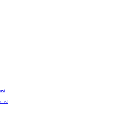
nst
chst