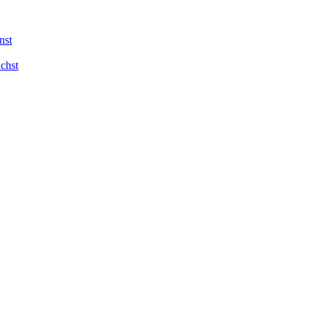
nst
chst