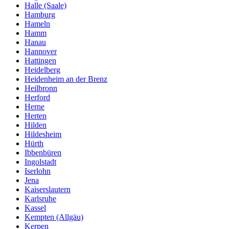
Halle (Saale)
Hamburg
Hameln
Hamm
Hanau
Hannover
Hattingen
Heidelberg
Heidenheim an der Brenz
Heilbronn
Herford
Herne
Herten
Hilden
Hildesheim
Hürth
Ibbenbüren
Ingolstadt
Iserlohn
Jena
Kaiserslautern
Karlsruhe
Kassel
Kempten (Allgäu)
Kerpen