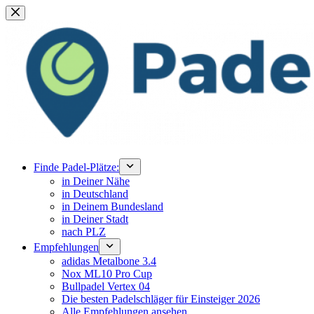
Zum
Inhalt
springen
Finde Padel-Plätze:
in Deiner Nähe
in Deutschland
in Deinem Bundesland
in Deiner Stadt
nach PLZ
Empfehlungen
adidas Metalbone 3.4
Nox ML10 Pro Cup
Bullpadel Vertex 04
Die besten Padelschläger für Einsteiger 2026
Alle Empfehlungen ansehen