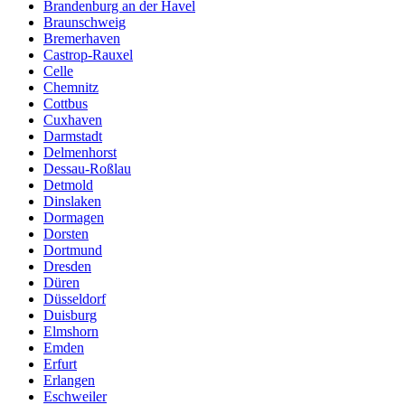
Brandenburg an der Havel
Braunschweig
Bremerhaven
Castrop-Rauxel
Celle
Chemnitz
Cottbus
Cuxhaven
Darmstadt
Delmenhorst
Dessau-Roßlau
Detmold
Dinslaken
Dormagen
Dorsten
Dortmund
Dresden
Düren
Düsseldorf
Duisburg
Elmshorn
Emden
Erfurt
Erlangen
Eschweiler