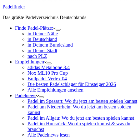
Padelfinder
Das größte Padelverzeichnis Deutschlands
Finde Padel-Plätze:
in Deiner Nähe
in Deutschland
in Deinem Bundesland
in Deiner Stadt
nach PLZ
Empfehlungen
adidas Metalbone 3.4
Nox ML10 Pro Cup
Bullpadel Vertex 04
Die besten Padelschläger für Einsteiger 2026
Alle Empfehlungen ansehen
Padelnews
Padel im Spessart: Wo du jetzt am besten spielen kannst
Padel am Niederrhein: Wo du jetzt am besten spielen
kannst
Padel im Allgäu: Wo du jetzt am besten spielen kannst
Padel im Hunsrück: Wo du spielen kannst & was du
brauchst
Alle Padelnews lesen