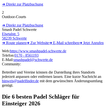
➜
Direkt
zur Platzbuchung
2
Outdoor-Courts
➜
Direkt
zur Platzbuchung
Smash Padel Schwerte
Elsetalstr. 5
58239 Schwerte
➜ Route
planen
➜
Zur
Website
➜ E-Mail
schreiben
➜
Jetzt
Anrufen
Web:
https://www.smashpadel-schwerte.de
Telefon:
0170 - 8561193
E-Mail:
smashpadel@schwerte.de
Community:
Betreiber und Vereine können die Darstellung ihres Standorts
jederzeit anpassen oder entfernen lassen. Eine kurze Nachricht an
hinweis@padelfinder.de
mit dem gewünschten Änderungsumfang
genügt.
Die 6 besten
Padel Schläger für
Einsteiger 2026