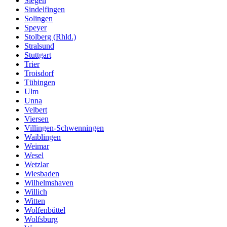
Siegen
Sindelfingen
Solingen
Speyer
Stolberg (Rhld.)
Stralsund
Stuttgart
Trier
Troisdorf
Tübingen
Ulm
Unna
Velbert
Viersen
Villingen-Schwenningen
Waiblingen
Weimar
Wesel
Wetzlar
Wiesbaden
Wilhelmshaven
Willich
Witten
Wolfenbüttel
Wolfsburg