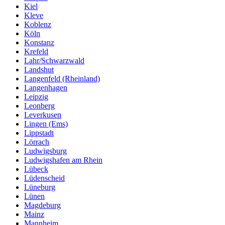
Kiel
Kleve
Koblenz
Köln
Konstanz
Krefeld
Lahr/Schwarzwald
Landshut
Langenfeld (Rheinland)
Langenhagen
Leipzig
Leonberg
Leverkusen
Lingen (Ems)
Lippstadt
Lörrach
Ludwigsburg
Ludwigshafen am Rhein
Lübeck
Lüdenscheid
Lüneburg
Lünen
Magdeburg
Mainz
Mannheim