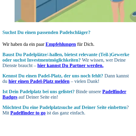
Suchst Du einen passenden Padelschläger?
Wir haben da ein paar
Empfehlungen
für Dich.
Baust Du Padel­plätze/-hallen, bietest relevante (Teil-)Gewerke
oder suchst In­vest­ment­möglich­keiten?
Wir wissen, wer Deine
Dienste braucht –
hier kannst Du Partner werden.
Kennst Du einen Padel-Platz, der uns noch fehlt?
Dann kannst
du
hier einen Padel-Platz melden
– vielen Dank!
Ist Dein Padel­platz bei uns gelistet?
Binde unsere
Padelfinder
Badges
auf Deiner Seite ein!
Möchtest Du eine Padel­platz­suche auf Deiner Seite ein­betten
?
Mit
Padelfinder to go
ist das ganz einfach.