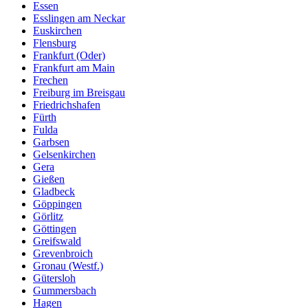
Essen
Esslingen am Neckar
Euskirchen
Flensburg
Frankfurt (Oder)
Frankfurt am Main
Frechen
Freiburg im Breisgau
Friedrichshafen
Fürth
Fulda
Garbsen
Gelsenkirchen
Gera
Gießen
Gladbeck
Göppingen
Görlitz
Göttingen
Greifswald
Grevenbroich
Gronau (Westf.)
Gütersloh
Gummersbach
Hagen