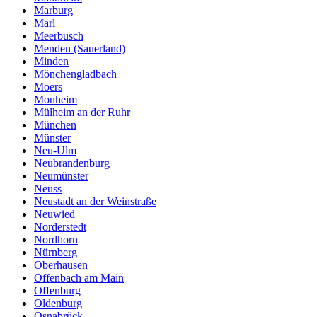
Marburg
Marl
Meerbusch
Menden (Sauerland)
Minden
Mönchengladbach
Moers
Monheim
Mülheim an der Ruhr
München
Münster
Neu-Ulm
Neubrandenburg
Neumünster
Neuss
Neustadt an der Weinstraße
Neuwied
Norderstedt
Nordhorn
Nürnberg
Oberhausen
Offenbach am Main
Offenburg
Oldenburg
Osnabrück