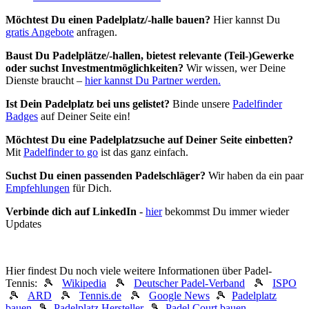
Möchtest Du einen Padelplatz/-halle bauen?
Hier kannst Du
gratis Angebote
anfragen.
Baust Du Padel­plätze/-hallen, bietest relevante (Teil-)Gewerke
oder suchst In­vest­ment­möglich­keiten?
Wir wissen, wer Deine
Dienste braucht –
hier kannst Du Partner werden.
Ist Dein Padelplatz bei uns gelistet?
Binde unsere
Padelfinder
Badges
auf Deiner Seite ein!
Möchtest Du eine Padelplatzsuche auf Deiner Seite einbetten?
Mit
Padelfinder to go
ist das ganz einfach.
Suchst Du einen passenden Padelschläger?
Wir haben da ein paar
Empfehlungen
für Dich.
Verbinde dich auf LinkedIn
-
hier
bekommst Du immer wieder
Updates
Hier findest Du noch viele weitere Informationen über Padel-
Tennis: 🎾
Wikipedia
🎾
Deutscher Padel-Verband
🎾
ISPO
🎾
ARD
🎾
Tennis.de
🎾
Google News
🎾
Padelplatz
bauen
🎾
Padelplatz Hersteller
🎾
Padel Court bauen