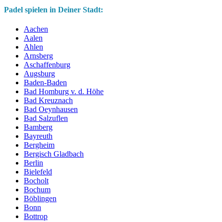
Padel spielen in Deiner Stadt:
Aachen
Aalen
Ahlen
Arnsberg
Aschaffenburg
Augsburg
Baden-Baden
Bad Homburg v. d. Höhe
Bad Kreuznach
Bad Oeynhausen
Bad Salzuflen
Bamberg
Bayreuth
Bergheim
Bergisch Gladbach
Berlin
Bielefeld
Bocholt
Bochum
Böblingen
Bonn
Bottrop