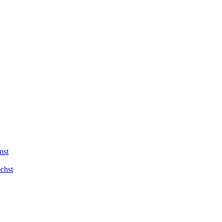
nst
chst