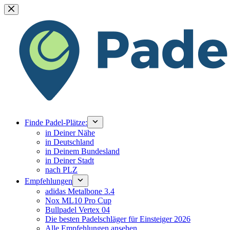
Zum
Inhalt
springen
Finde Padel-Plätze:
in Deiner Nähe
in Deutschland
in Deinem Bundesland
in Deiner Stadt
nach PLZ
Empfehlungen
adidas Metalbone 3.4
Nox ML10 Pro Cup
Bullpadel Vertex 04
Die besten Padelschläger für Einsteiger 2026
Alle Empfehlungen ansehen