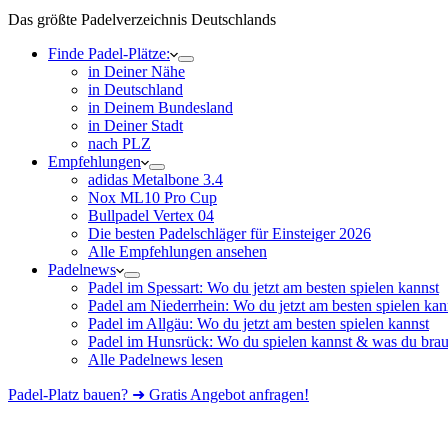
Das größte Padelverzeichnis Deutschlands
Finde Padel-Plätze:
in Deiner Nähe
in Deutschland
in Deinem Bundesland
in Deiner Stadt
nach PLZ
Empfehlungen
adidas Metalbone 3.4
Nox ML10 Pro Cup
Bullpadel Vertex 04
Die besten Padelschläger für Einsteiger 2026
Alle Empfehlungen ansehen
Padelnews
Padel im Spessart: Wo du jetzt am besten spielen kannst
Padel am Niederrhein: Wo du jetzt am besten spielen kan
Padel im Allgäu: Wo du jetzt am besten spielen kannst
Padel im Hunsrück: Wo du spielen kannst & was du brau
Alle Padelnews lesen
Padel-Platz bauen? ➜ Gratis Angebot anfragen!