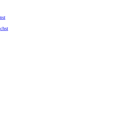
nst
chst